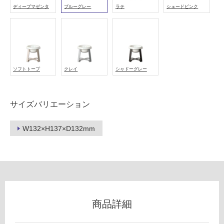
可
ディープマゼンタ
ブルーグレー
ラテ
シェードピンク
フ
ロ
ソフトトープ
クレイ
シャドーグレー
ー
サイズバリエーション
リ
W132×H137×D132mm
ン
P
グ
T
0
3
土足・遮
8
商品詳細
音・床暖
8
9