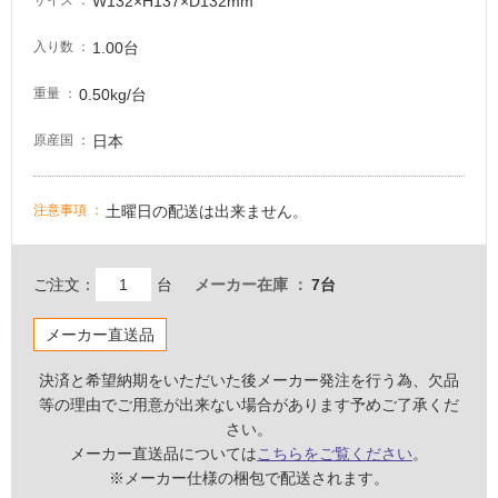
W132×H137×D132mm
サイズ
意
が
1.00台
入り数
必
0.50kg/台
重量
要
適
日本
原産国
し
て
い
土曜日の配送は出来ません。
注意事項
な
い
ご注文：
台
メーカー在庫
7台
屋
メーカー直送品
内
壁・
決済と希望納期をいただいた後メーカー発注を行う為、欠品
屋
等の理由でご用意が出来ない場合があります予めご了承くだ
外
さい。
メーカー直送品については
こちらをご覧ください
。
壁・
※メーカー仕様の梱包で配送されます。
浴