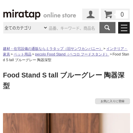
カート
マイページ
商品カテゴリ
建材・住宅設備の通販ならミラタップ（旧サンワカンパニー）
インテリア・
家具
ペット用品
pecolo Food Stand（ペコロ フードスタンド）
Food Stan
施工事例
洗面所・水回り
タイル
d S tall ブルーグレー 陶器深型
ショールーム
施工事例
法人案件納入事例
Food Stand S tall ブルーグレー 陶器深
キッチン
浴室（風呂・
バスルー
ム）・
トイレ
ショールームの
ご案内
東京
ショールーム
型
ミラタップ
のあるくらし
お客様訪問
インタビュー
ドア（扉）・
建具・玄関
サポート
扉
エクステリア
（外構）
大阪
ショールーム
仙台
ショールーム
店舗・施設事例
お気に入りに登録
その他サービス
ご利用ガイド
初めての方へ
ウッドデッキ
フローリング・
床材
名古屋
ショールーム
京都
ショールーム
ミラタップと
創る家
工事会社紹介
Coziコンシ
よくある質問
お問い合わせ
ASOLIE
ェルジュ
収納
インテリア・
家具
福岡
ショールーム
札幌スマート
ショールー