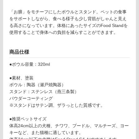
対
F
応
「お膳」をモチーフにしたボウルとスタンド。ペットの食事
o
し
をサポートしながら、食べる様子も少し背筋がしゃんと見え
o
て
る高さになっています。体格にあったサイズのFood Standを
d
い
使用することで身体への負担を減らすことができます。
St
る
a
対
n
応
商品仕様
d
し
S
●ボウル容量：320ml
て
ta
い
ll
●素材、塗装
る
ブ
ボウル：陶器（瀬戸焼陶器）
が
ル
スタンド：ステンレス（燕三条製）
制
ー
パウダーコーティング
限
グ
※スタンドはサテン調、ザラっとした質感です。
あ
レ
り
ー
●推奨ペットサイズ
の
陶
体高24cm以上の犬種、チワワ、プードル、マルチーズ、ヨー
為
器
キーなど、また猫種に適しています。
注
深