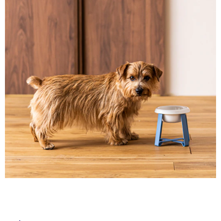
ム
修理お問い合わせ
クレーム公開
自分らしい家づくり
最高のリノベ会社が
みつ
照明
ペット用品
横浜スマート
ショールー
SUVACO
かる
リノベりす
ム
ウェルビーみのお
HDC
説明書・図面検索
水まわり
3年保証
BOX
内装用建材
パネル・壁材
タ
お役立ち情報
住まいの
スタイリング
ロートアイアン
天然石・石材
アイデア
イ
ミラタップ
チャンネル
メンテナンス・
施工材
新商品
オンライン相談
ル
屋
内
床・
屋
外
床・
浴
室