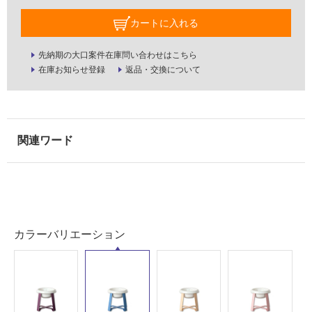
室
カートに入れる
壁
使
先納期の大口案件在庫問い合わせはこちら
用
在庫お知らせ登録
返品・交換について
可
能
使
用
可
能
(寒
冷
地
以
カラーバリエーション
外)
使
用
不