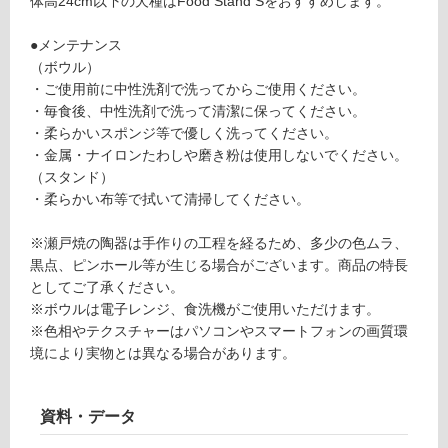
体高24cm以下の犬種はFood Stand Sをおすすめします。
意
型
が
●メンテナンス
必
運賃表
（ボウル）
要
G
・ご使用前に中性洗剤で洗ってからご使用ください。
※
・毎食後、中性洗剤で洗って清潔に保ってください。
商
運
・柔らかいスポンジ等で優しく洗ってください。
品
賃
・金属・ナイロンたわしや磨き粉は使用しないでください。
仕
合
（スタンド）
様
計
・柔らかい布等で拭いて清掃してください。
欄
:
を
¥8
※瀬戸焼の陶器は手作りの工程を経るため、多少の色ムラ、
ご
9
黒点、ピンホール等が生じる場合がございます。商品の特長
確
0/
としてご了承ください。
認
台
※ボウルは電子レンジ、食洗機がご使用いただけます。
く
※色相やテクスチャーはパソコンやスマートフォンの画質環
だ
境により実物とは異なる場合があります。
さ
い
対
資料・データ
応