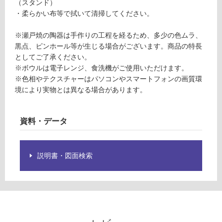
（スタンド）
※
運
・柔らかい布等で拭いて清掃してください。
商
賃
品
合
※瀬戸焼の陶器は手作りの工程を経るため、多少の色ムラ、
仕
計
黒点、ピンホール等が生じる場合がございます。商品の特長
様
:
としてご了承ください。
欄
¥1,
※ボウルは電子レンジ、食洗機がご使用いただけます。
を
27
※色相やテクスチャーはパソコンやスマートフォンの画質環
ご
0/
境により実物とは異なる場合があります。
確
台
認
く
資料・データ
だ
さ
い
説明書・図面検索
対
応
し
て
い
な