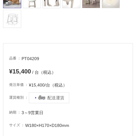
場
非
常
に
適
し
て
い
PT04209
品番
る
適
¥15,400
/ 台（税込）
し
て
¥15,400/台（税込）
発注単価
い
る
配送運賃
運賃種別
が
注
3～9営業日
納期
意
が
W180×H170×D180mm
サイズ
必