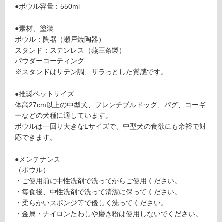
い
●ボウル容量：550ml
d
る
St
●素材、塗装
対
a
ボウル：陶器（瀬戸焼陶器）
応
n
スタンド：ステンレス（燕三条製）
し
d
パウダーコーティング
て
L
※スタンドはサテン調、ザラっとした質感です。
い
ソ
る
フ
●推奨ペットサイズ
が
ト
体高27cm以上の中型犬、フレンチブルドッグ、パグ、コーギ
制
ト
ーなどの犬種に適しています。
限
ー
ボウルは一回り大きなLサイズで、中型犬の食欲にも余裕で対
あ
プ
応できます。
り
陶
の
器
●メンテナンス
為
浅
（ボウル）
注
型
・ご使用前に中性洗剤で洗ってからご使用ください。
意
・毎食後、中性洗剤で洗って清潔に保ってください。
が
運賃表
・柔らかいスポンジ等で優しく洗ってください。
必
O
・金属・ナイロンたわしや磨き粉は使用しないでください。
要