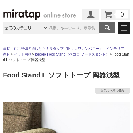
カート
マイページ
商品カテゴリ
建材・住宅設備の通販ならミラタップ（旧サンワカンパニー）
インテリア・
家具
ペット用品
pecolo Food Stand（ペコロ フードスタンド）
Food Stan
施工事例
洗面所・水回り
タイル
d L ソフトトープ 陶器浅型
ショールーム
施工事例
法人案件納入事例
Food Stand L ソフトトープ 陶器浅型
キッチン
浴室（風呂・
バスルー
ム）・
トイレ
ショールームの
ご案内
東京
ショールーム
ミラタップ
のあるくらし
お客様訪問
インタビュー
ドア（扉）・
建具・玄関
お気に入りに登録
サポート
扉
エクステリア
（外構）
大阪
ショールーム
仙台
ショールーム
店舗・施設事例
その他サービス
ご利用ガイド
初めての方へ
ウッドデッキ
フローリング・
床材
名古屋
ショールーム
京都
ショールーム
ミラタップと
創る家
工事会社紹介
Coziコンシ
よくある質問
お問い合わせ
ASOLIE
ェルジュ
収納
インテリア・
家具
福岡
ショールーム
札幌スマート
ショールー