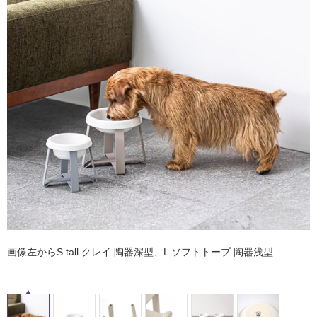
ム
タ
修理お問い合わせ
クレーム公開
自分らしい家づくり
最高のリノベ会社が
みつ
照明
ペット用品
横浜スマート
ショールー
SUVACO
かる
リノベりす
ム
ウェルビーみのお
HDC
イ
説明書・図面検索
水まわり
3年保証
BOX
内装用建材
パネル・壁材
ル
お役立ち情報
住まいの
スタイリング
ロートアイアン
天然石・石材
アイデア
屋
ミラタップ
チャンネル
メンテナンス・
施工材
新商品
オンライン相談
内
床・
屋
外
床・
浴
室
画像左からS tall クレイ 陶器深型、L ソフトトープ 陶器浅型
床・
駐
車