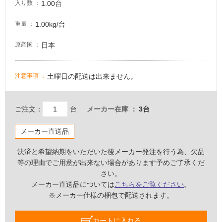
要
1.00台
入り数
適
1.00kg/台
重量
し
て
日本
原産国
い
な
い
土曜日の配送は出来ません。
注意事項
屋
ご注文：
台
メーカー在庫
3台
内
壁・
メーカー直送品
屋
外
決済と希望納期をいただいた後メーカー発注を行う為、欠品
壁・
等の理由でご用意が出来ない場合があります予めご了承くだ
さい。
浴
メーカー直送品については
こちらをご覧ください
。
室
※メーカー仕様の梱包で配送されます。
壁
使
カートに入れる