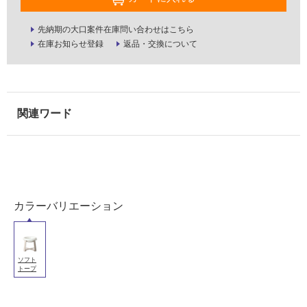
用
可
先納期の大口案件在庫問い合わせはこちら
能
在庫お知らせ登録
返品・交換について
使
用
可
能
(寒
冷
地
以
外)
使
カラーバリエーション
用
不
可
ソフト
トープ