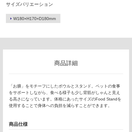
フ
サイズバリエーション
ロ
W180×H170×D180mm
ー
リ
ン
商品詳細
グ
P
T
「お膳」をモチーフにしたボウルとスタンド。ペットの食事
0
土足・遮
をサポートしながら、食べる様子も少し背筋がしゃんと見え
4
音・床暖
る高さになっています。体格にあったサイズのFood Standを
2
使用することで身体への負担を減らすことができます。
0
対
9
応
F
し
商品仕様
o
て
o