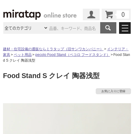
カート
マイページ
商品カテゴリ
建材・住宅設備の通販ならミラタップ（旧サンワカンパニー）
インテリア・
家具
ペット用品
pecolo Food Stand（ペコロ フードスタンド）
Food Stan
施工事例
洗面所・水回り
タイル
d S クレイ 陶器浅型
ショールーム
施工事例
法人案件納入事例
Food Stand S クレイ 陶器浅型
キッチン
浴室（風呂・
バスルー
ム）・
トイレ
ショールームの
ご案内
東京
ショールーム
ミラタップ
のあるくらし
お客様訪問
インタビュー
ドア（扉）・
建具・玄関
お気に入りに登録
サポート
扉
エクステリア
（外構）
大阪
ショールーム
仙台
ショールーム
店舗・施設事例
その他サービス
ご利用ガイド
初めての方へ
ウッドデッキ
フローリング・
床材
名古屋
ショールーム
京都
ショールーム
ミラタップと
創る家
工事会社紹介
Coziコンシ
よくある質問
お問い合わせ
ASOLIE
ェルジュ
収納
インテリア・
家具
福岡
ショールーム
札幌スマート
ショールー