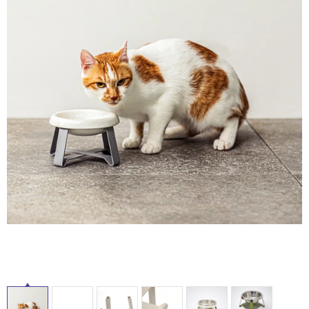
ム
修理お問い合わせ
クレーム公開
自分らしい家づくり
最高のリノベ会社が
みつ
照明
ペット用品
横浜スマート
ショールー
SUVACO
かる
リノベりす
ム
ウェルビーみのお
HDC
説明書・図面検索
水まわり
3年保証
タ
BOX
内装用建材
パネル・壁材
イ
お役立ち情報
住まいの
スタイリング
ロートアイアン
天然石・石材
アイデア
ル
ミラタップ
チャンネル
メンテナンス・
施工材
新商品
オンライン相談
屋
内
床・
屋
外
床・
浴
室
床・