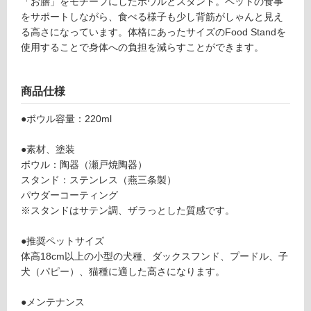
8
「お膳」をモチーフにしたボウルとスタンド。ペットの食事
し
9
をサポートしながら、食べる様子も少し背筋がしゃんと見え
て
F
る高さになっています。体格にあったサイズのFood Standを
い
o
使用することで身体への負担を減らすことができます。
る
o
d
対
商品仕様
St
応
a
し
●ボウル容量：220ml
n
て
d
い
●素材、塗装
S
る
ボウル：陶器（瀬戸焼陶器）
ク
が
スタンド：ステンレス（燕三条製）
レ
制
パウダーコーティング
イ
限
※スタンドはサテン調、ザラっとした質感です。
陶
あ
器
り
●推奨ペットサイズ
浅
の
体高18cm以上の小型の犬種、ダックスフンド、プードル、子
型
為
犬（パピー）、猫種に適した高さになります。
注
運賃表
意
●メンテナンス
G
が