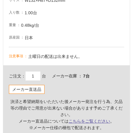
W132×H87×D132mm
サイズ
意
が
1.00台
入り数
必
要
0.48kg/台
重量
適
日本
原産国
し
て
い
土曜日の配送は出来ません。
注意事項
な
い
ご注文：
台
メーカー在庫
7台
屋
内
メーカー直送品
壁・
決済と希望納期をいただいた後メーカー発注を行う為、欠品
屋
等の理由でご用意が出来ない場合があります予めご了承くだ
外
さい。
壁・
メーカー直送品については
こちらをご覧ください
。
浴
※メーカー仕様の梱包で配送されます。