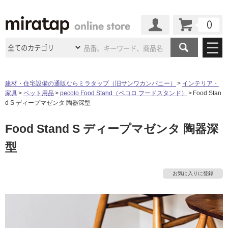
カート
マイページ
商品カテゴリ
建材・住宅設備の通販ならミラタップ（旧サンワカンパニー）
インテリア・
家具
ペット用品
pecolo Food Stand（ペコロ フードスタンド）
Food Stan
施工事例
洗面所・水回り
タイル
d S ディープマゼンタ 陶器深型
ショールーム
施工事例
法人案件納入事例
Food Stand S ディープマゼンタ 陶器深
キッチン
浴室（風呂・
バスルー
ム）・
トイレ
ショールームの
ご案内
東京
ショールーム
型
ミラタップ
のあるくらし
お客様訪問
インタビュー
ドア（扉）・
建具・玄関
サポート
扉
エクステリア
（外構）
大阪
ショールーム
仙台
ショールーム
店舗・施設事例
お気に入りに登録
その他サービス
ご利用ガイド
初めての方へ
ウッドデッキ
フローリング・
床材
名古屋
ショールーム
京都
ショールーム
ミラタップと
創る家
工事会社紹介
Coziコンシ
よくある質問
お問い合わせ
ASOLIE
ェルジュ
収納
インテリア・
家具
福岡
ショールーム
札幌スマート
ショールー