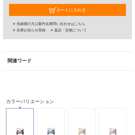
室
壁
カートに入れる
使
先納期の大口案件在庫問い合わせはこちら
用
在庫お知らせ登録
返品・交換について
可
能
使
用
可
能
(寒
冷
地
以
カラーバリエーション
外)
使
用
不
可