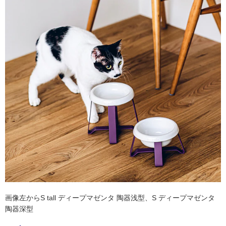
ム
修理お問い合わせ
クレーム公開
自分らしい家づくり
最高のリノベ会社が
みつ
照明
ペット用品
横浜スマート
ショールー
SUVACO
かる
リノベりす
ム
ウェルビーみのお
HDC
説明書・図面検索
水まわり
3年保証
BOX
内装用建材
パネル・壁材
タ
お役立ち情報
住まいの
スタイリング
ロートアイアン
天然石・石材
イ
アイデア
ミラタップ
チャンネル
メンテナンス・
施工材
新商品
ル
オンライン相談
屋
内
床・
屋
外
床・
画像左からS tall ディープマゼンタ 陶器浅型、S ディープマゼンタ
浴
陶器深型
室