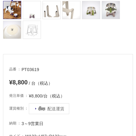
床・
駐
車
場
非
常
に
適
し
て
PT03619
品番
い
¥8,800
る
/ 台（税込）
適
¥8,800/台（税込）
発注単価
し
て
配送運賃
運賃種別
い
る
3～9営業日
納期
が
注