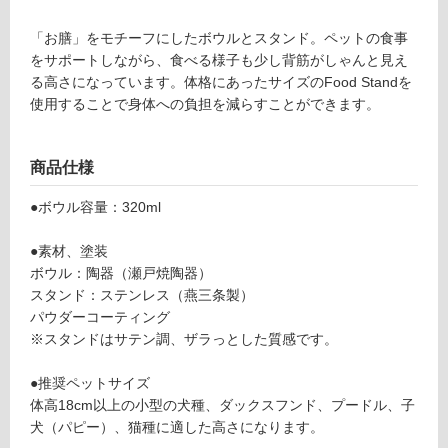
F
応
o
し
「お膳」をモチーフにしたボウルとスタンド。ペットの食事
o
て
をサポートしながら、食べる様子も少し背筋がしゃんと見え
d
い
る高さになっています。体格にあったサイズのFood Standを
St
る
使用することで身体への負担を減らすことができます。
a
対
n
応
d
商品仕様
し
S
て
デ
●ボウル容量：320ml
い
ィ
る
ー
●素材、塗装
が
プ
ボウル：陶器（瀬戸焼陶器）
制
マ
スタンド：ステンレス（燕三条製）
限
ゼ
パウダーコーティング
あ
ン
※スタンドはサテン調、ザラっとした質感です。
り
タ
の
陶
●推奨ペットサイズ
為
器
体高18cm以上の小型の犬種、ダックスフンド、プードル、子
注
深
犬（パピー）、猫種に適した高さになります。
意
型