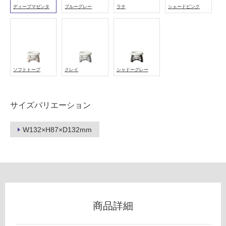
ディープマゼンタ
ブルーグレー
ラテ
シェードピンク
フ
ロ
ソフトトープ
クレイ
シャドーグレー
ー
サイズバリエーション
リ
W132×H87×D132mm
ン
P
グ
T
0
3
土足・遮
6
音・床暖
商品詳細
1
9
対