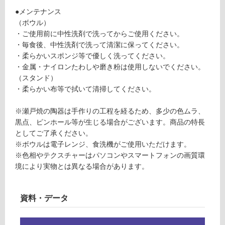
が
●メンテナンス
必
運賃表
（ボウル）
要
G
・ご使用前に中性洗剤で洗ってからご使用ください。
※
・毎食後、中性洗剤で洗って清潔に保ってください。
商
・柔らかいスポンジ等で優しく洗ってください。
運
品
・金属・ナイロンたわしや磨き粉は使用しないでください。
賃
仕
（スタンド）
合
様
・柔らかい布等で拭いて清掃してください。
計
欄
:
を
※瀬戸焼の陶器は手作りの工程を経るため、多少の色ムラ、
¥8
ご
黒点、ピンホール等が生じる場合がございます。商品の特長
9
確
としてご了承ください。
0/
認
※ボウルは電子レンジ、食洗機がご使用いただけます。
台
く
※色相やテクスチャーはパソコンやスマートフォンの画質環
だ
境により実物とは異なる場合があります。
さ
い
資料・データ
対
応
し