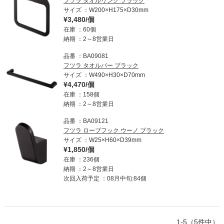
フツラ タオルリング ブラック
サイズ
W200×H175×D30mm
¥3,480/個
在庫
60個
納期
2～8営業日
品番
BA09081
フツラ タオルバー ブラック
サイズ
W490×H30×D70mm
¥4,470/個
在庫
158個
納期
2～8営業日
品番
BA09121
フツラ ローブフック ウーノ ブラック
サイズ
W25×H60×D39mm
¥1,850/個
在庫
236個
納期
2～8営業日
次回入荷予定
08月中旬:84個
1-5（5件中）