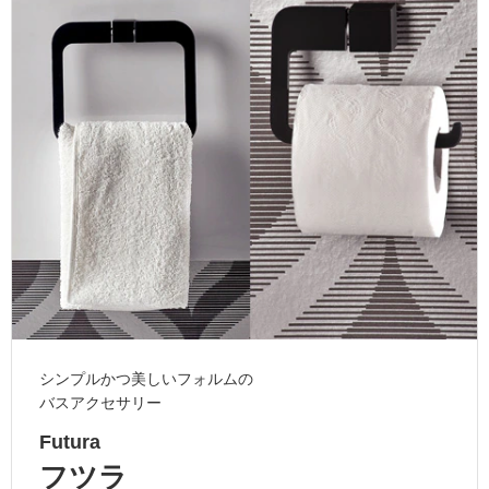
ム
修理お問い合わせ
クレーム公開
自分らしい家づくり
最高のリノベ会社が
みつ
照明
ペット用品
横浜スマート
ショールー
SUVACO
かる
リノベりす
ム
ウェルビーみのお
HDC
説明書・図面検索
水まわり
3年保証
BOX
内装用建材
パネル・壁材
お役立ち情報
住まいの
スタイリング
ロートアイアン
天然石・石材
アイデア
ミラタップ
チャンネル
メンテナンス・
施工材
新商品
オンライン相談
シンプルかつ美しいフォルムの
バスアクセサリー
Futura
フツラ