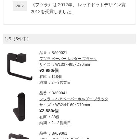
《
フツラ
》は
2012
年、
レッドドットデザイン賞
2012
2012
を受賞しました。
1-5（5件中）
品番
BA09021
フツラ ペーパーホルダー ブラック
サイズ
W133×H95×D30mm
¥2,980/個
在庫
118個
納期
2～8営業日
品番
BA09041
フツラ スペアペーパーホルダー ブラック
サイズ
W32×H160×D70mm
¥2,880/個
在庫
88個
納期
2～8営業日
品番
BA09061