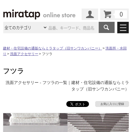
カート
マイページ
商品カテゴリ
建材・住宅設備の通販ならミラタップ（旧サンワカンパニー）
洗面所・水回
り
洗面アクセサリー
フツラ
施工事例
洗面所・水回り
タイル
ショールーム
フツラ
施工事例
法人案件納入事例
キッチン
浴室（風呂・
バスルー
ム）・
トイレ
ショールームの
ご案内
東京
ショールーム
洗面アクセサリー - フツラの一覧｜建材・住宅設備の通販ならミラ
ミラタップ
のあるくらし
お客様訪問
インタビュー
ドア（扉）・
建具・玄関
タップ（旧サンワカンパニー）
サポート
扉
エクステリア
（外構）
大阪
ショールーム
仙台
ショールーム
店舗・施設事例
その他サービス
お気に入りに登録
ご利用ガイド
初めての方へ
ウッドデッキ
フローリング・
床材
名古屋
ショールーム
京都
ショールーム
ミラタップと
創る家
工事会社紹介
Coziコンシ
よくある質問
お問い合わせ
ASOLIE
ェルジュ
収納
インテリア・
家具
福岡
ショールーム
札幌スマート
ショールー