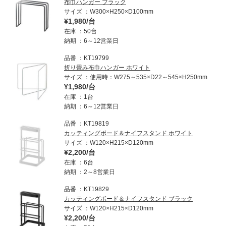
布巾ハンガー ブラック
サイズ
W300×H250×D100mm
¥1,980/台
在庫
50台
納期
6～12営業日
品番
KT19799
折り畳み布巾ハンガー ホワイト
サイズ
使用時：W275～535×D22～545×H250mm
¥1,980/台
在庫
1台
納期
6～12営業日
品番
KT19819
カッティングボード＆ナイフスタンド ホワイト
サイズ
W120×H215×D120mm
¥2,200/台
在庫
6台
納期
2～8営業日
品番
KT19829
カッティングボード＆ナイフスタンド ブラック
サイズ
W120×H215×D120mm
¥2,200/台