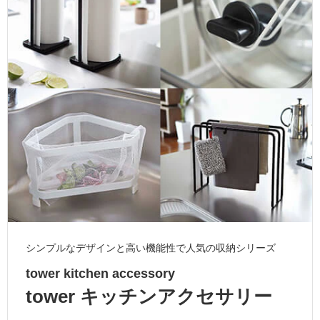
ム
修理お問い合わせ
クレーム公開
自分らしい家づくり
最高のリノベ会社が
みつ
照明
ペット用品
横浜スマート
ショールー
SUVACO
かる
リノベりす
ム
ウェルビーみのお
HDC
説明書・図面検索
水まわり
3年保証
BOX
内装用建材
パネル・壁材
お役立ち情報
住まいの
スタイリング
ロートアイアン
天然石・石材
アイデア
ミラタップ
チャンネル
メンテナンス・
施工材
新商品
オンライン相談
シンプルなデザインと高い機能性で人気の収納シリーズ
tower kitchen accessory
tower キッチンアクセサリー