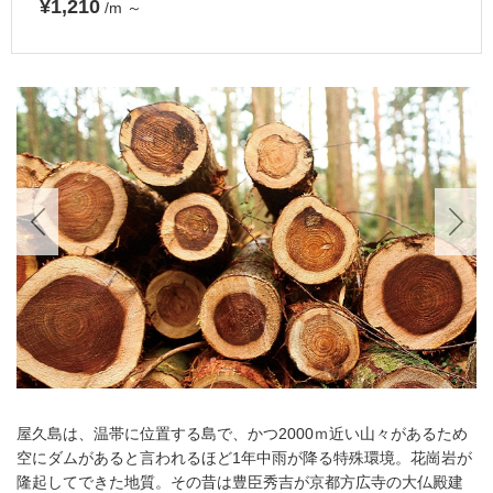
¥1,210
/m
～
屋久島は、温帯に位置する島で、かつ2000ｍ近い山々があるため
空にダムがあると言われるほど1年中雨が降る特殊環境。花崗岩が
隆起してできた地質。その昔は豊臣秀吉が京都方広寺の大仏殿建