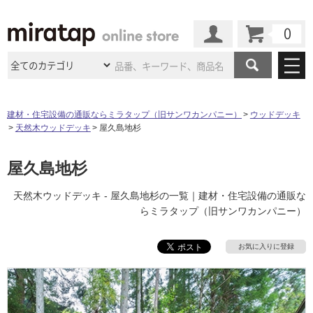
カート
マイページ
商品カテゴリ
建材・住宅設備の通販ならミラタップ（旧サンワカンパニー）
ウッドデッキ
天然木ウッドデッキ
屋久島地杉
施工事例
洗面所・水回り
タイル
ショールーム
屋久島地杉
施工事例
法人案件納入事例
キッチン
浴室（風呂・
バスルー
ム）・
トイレ
ショールームの
ご案内
東京
ショールーム
天然木ウッドデッキ - 屋久島地杉の一覧｜建材・住宅設備の通販な
ミラタップ
のあるくらし
お客様訪問
インタビュー
ドア（扉）・
建具・玄関
らミラタップ（旧サンワカンパニー）
サポート
扉
エクステリア
（外構）
大阪
ショールーム
仙台
ショールーム
店舗・施設事例
その他サービス
お気に入りに登録
ご利用ガイド
初めての方へ
ウッドデッキ
フローリング・
床材
名古屋
ショールーム
京都
ショールーム
ミラタップと
創る家
工事会社紹介
Coziコンシ
よくある質問
お問い合わせ
ASOLIE
ェルジュ
収納
インテリア・
家具
福岡
ショールーム
札幌スマート
ショールー