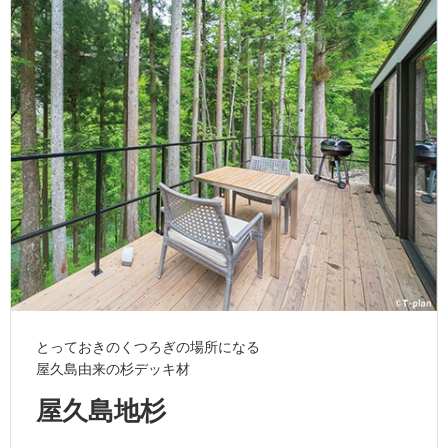
ム
修理お問い合わせ
クレーム公開
自分らしい家づくり
最高のリノベ会社が
みつ
照明
ペット用品
横浜スマート
ショールー
SUVACO
かる
リノベりす
ム
ウェルビーみのお
HDC
説明書・図面検索
水まわり
3年保証
BOX
内装用建材
パネル・壁材
お役立ち情報
住まいの
スタイリング
ロートアイアン
天然石・石材
アイデア
ミラタップ
チャンネル
メンテナンス・
施工材
新商品
オンライン相談
とっておきのくつろぎの場所になる
屋久島由来の杉デッキ材
屋久島地杉