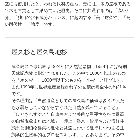
立にも使用したといわれる良材の産地。更には、木の屋根である
平木を年貢として納めていた歴史。そこに共通するのは「高い油
分」「独自の含有成分バランス」に起因する「高い耐久性」「高
い耐候性」「強度」です。
屋久杉と屋久島地杉
屋久島スギ原始林は1924年に天然記念物、1954年には特別
天然記念物に指定されました。この中で1000年以上のもの
を「屋久杉」、1000年以下のものを「小杉」と呼びます。
また1993年に世界遺産登録されその面積は島全体の約21％
です。
その理由は「自然遺産としての屋久島の価値は多くの人た
ちが暮らしていながらすぐれた自然が残っていること」
「ひときわすぐれた自然美および美的な重要性を持つ最高
の自然現象または地域」「陸上・淡水・沿岸および海洋生
態系と胴植物群集の進化と発達において進行しつつある生
態学的生物学的なプロセスを示す。」とあります。その中