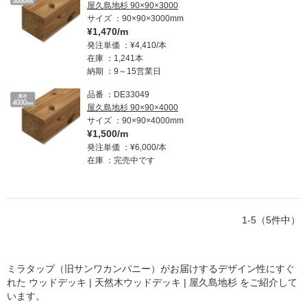
屋久島地杉 90×90×3000
サイズ
90×90×3000mm
¥1,470/m
発注単価
¥4,410/本
在庫
1,241本
納期
9～15営業日
品番
DE33049
屋久島地杉 90×90×4000
サイズ
90×90×4000mm
¥1,500/m
発注単価
¥6,000/本
在庫
完売中です
1-5（5件中）
ミラタップ（旧サンワカンパニー）がお届けするデザイン性にすぐ
れた
ウッドデッキ | 天然木ウッドデッキ | 屋久島地杉
をご紹介して
います。