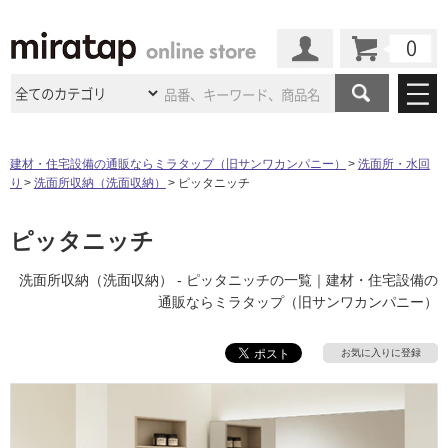
カート
マイページ
商品カテゴリ
建材・住宅設備の通販ならミラタップ（旧サンワカンパニー）
洗面所・水回
り
洗面所収納（洗面収納）
ピッタニッチ
施工事例
洗面所・水回り
タイル
ショールーム
ピッタニッチ
施工事例
法人案件納入事例
キッチン
浴室（風呂・
バスルー
ム）・
トイレ
ショールームの
ご案内
東京
ショールーム
洗面所収納（洗面収納） - ピッタニッチの一覧｜建材・住宅設備の
ミラタップ
のあるくらし
お客様訪問
インタビュー
ドア（扉）・
建具・玄関
通販ならミラタップ（旧サンワカンパニー）
サポート
扉
エクステリア
（外構）
大阪
ショールーム
仙台
ショールーム
店舗・施設事例
その他サービス
お気に入りに登録
ご利用ガイド
初めての方へ
ウッドデッキ
フローリング・
床材
名古屋
ショールーム
京都
ショールーム
ミラタップと
創る家
工事会社紹介
Coziコンシ
よくある質問
お問い合わせ
ASOLIE
ェルジュ
収納
インテリア・
家具
福岡
ショールーム
札幌スマート
ショールー