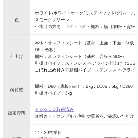
ホワイト/ホワイトオーク/ミスティウッド/グレイッシ
色
スモークグリーン
※木目の方向 上面・下面・棚板：横目/側板・背板
本体：オレフィンシート（基材 上面・下面・側板： 
DF＋合板）
仕上げ
棚板：オレフィンシート（基材 合板＋MDF）
引掛けパイプ：ステンレス ヘアライン仕上げ（SUS3
こぼれ止め付き
可動棚パイプ：ステンレス ヘアライン
棚板 D60（底板のみ）：2kg / D105：5kg / D260：
耐荷重
引掛けパイプ：3kg
Ｆ☆☆☆☆取得済み
認定資料
無料カットサンプルで色味や質感をご確認いただけ
14～20営業日