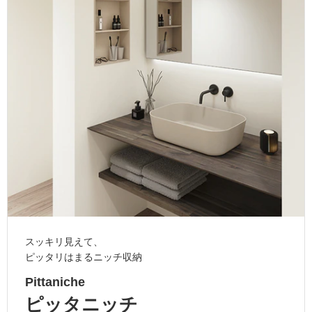
ム
修理お問い合わせ
クレーム公開
自分らしい家づくり
最高のリノベ会社が
みつ
照明
ペット用品
横浜スマート
ショールー
SUVACO
かる
リノベりす
ム
ウェルビーみのお
HDC
説明書・図面検索
水まわり
3年保証
BOX
内装用建材
パネル・壁材
お役立ち情報
住まいの
スタイリング
ロートアイアン
天然石・石材
アイデア
ミラタップ
チャンネル
メンテナンス・
施工材
新商品
オンライン相談
スッキリ見えて、
ピッタリはまるニッチ収納
Pittaniche
ピッタニッチ