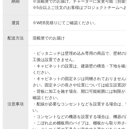
納期
※混載便でのお届け。チャーターに変更可能（別途
※5台以上ご注文のお客様はプロジェクトチームへお
運賃
※WEB見積りにてご確認ください。
配送方法
混載便でのお届け
・ピッタニッチは壁埋め込み専用の商品で、壁材の
工後は設置できません。
・キャビネットの設置は、建築壁の構造・下地を確
ください。
・キャビネットの固定ネジは同梱されておりません
さい。固定ネジの長さや位置については組立設置説
・背板に加工を施す場合、開口可能範囲には制限が
確認ください。
注意事項
・配線が必要なコンセントなどを設置する場合は、
い。
・コンセントなどの機器を設置する場合は、機器の
・こぼれ止め棚板用のパイプは、棚板から取り外さ