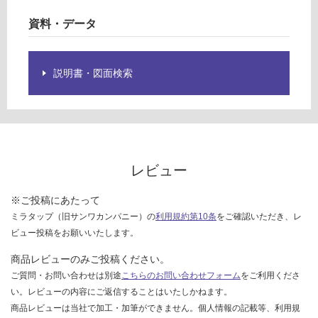
限
あ
資料・データ
り
運
の
賃
為
合
説明書・図面検索
注
計
意
:
が
¥1,
必
65
要
0/
※
セ
レビュー
商
ッ
品
ト
※ご投稿にあたって
仕
ミラタップ（旧サンワカンパニー）の
利用規約第10条
をご確認いただき、レ
様
ビュー投稿をお願いいたします。
欄
を
商品レビューのみご投稿ください。
ご
ご質問・お問い合わせは別途
こちらのお問い合わせフォーム
をご利用くださ
確
い。レビューの内容にご返信することはいたしかねます。
認
商品レビューは当社で加工・加筆ができません。個人情報の記載等、利用規
く