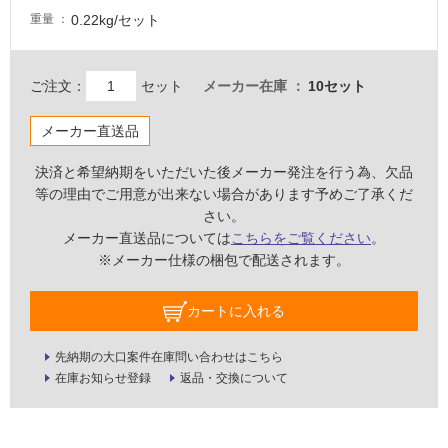
0.22kg/セット
壁・
重量
屋
外
ご注文：
セット
メーカー在庫
10セット
壁・
浴
メーカー直送品
室
決済と希望納期をいただいた後メーカー発注を行う為、欠品
壁
等の理由でご用意が出来ない場合があります予めご了承くだ
使
さい。
用
メーカー直送品については
こちらをご覧ください
。
可
※メーカー仕様の梱包で配送されます。
能
使
カートに入れる
用
可
先納期の大口案件在庫問い合わせはこちら
能
在庫お知らせ登録
返品・交換について
(寒
冷
地