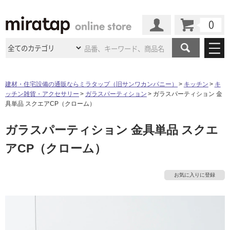
カート
マイページ
商品カテゴリ
建材・住宅設備の通販ならミラタップ（旧サンワカンパニー）
キッチン
キ
ッチン雑貨・アクセサリー
ガラスパーティション
ガラスパーティション 金
施工事例
洗面所・水回り
タイル
具単品 スクエアCP（クローム）
ショールーム
タ
施工事例
法人案件納入事例
ガラスパーティション 金具単品 スクエ
キッチン
浴室（風呂・
バスルー
ム）・
トイレ
ショールームの
ご案内
東京
ショールーム
アCP（クローム）
イ
ミラタップ
のあるくらし
お客様訪問
インタビュー
ドア（扉）・
建具・玄関
サポート
扉
エクステリア
（外構）
大阪
ショールーム
仙台
ショールーム
ル
店舗・施設事例
お気に入りに登録
その他サービス
ご利用ガイド
初めての方へ
ウッドデッキ
フローリング・
床材
名古屋
ショールーム
京都
ショールーム
屋
ミラタップと
創る家
工事会社紹介
Coziコンシ
よくある質問
お問い合わせ
内
ASOLIE
ェルジュ
収納
インテリア・
家具
福岡
ショールーム
札幌スマート
ショールー
床・