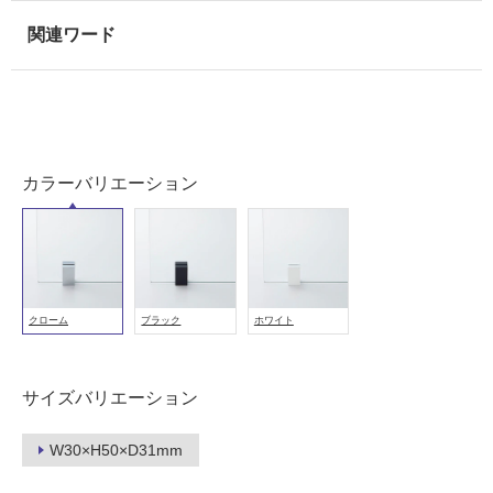
以
外)
使
用
不
可
カラーバリエーション
フ
ロ
クローム
ブラック
ホワイト
ー
サイズバリエーション
リ
W30×H50×D31mm
K
ン
T