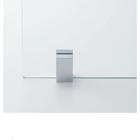
ム
修理お問い合わせ
クレーム公開
屋
自分らしい家づくり
最高のリノベ会社が
みつ
照明
ペット用品
横浜スマート
ショールー
外
SUVACO
かる
リノベりす
ム
ウェルビーみのお
HDC
説明書・図面検索
水まわり
3年保証
床・
BOX
内装用建材
パネル・壁材
浴
お役立ち情報
住まいの
スタイリング
室
ロートアイアン
天然石・石材
アイデア
床・
ミラタップ
チャンネル
駐
メンテナンス・
施工材
新商品
オンライン相談
車
場
非
常
に
適
し
て
い
る