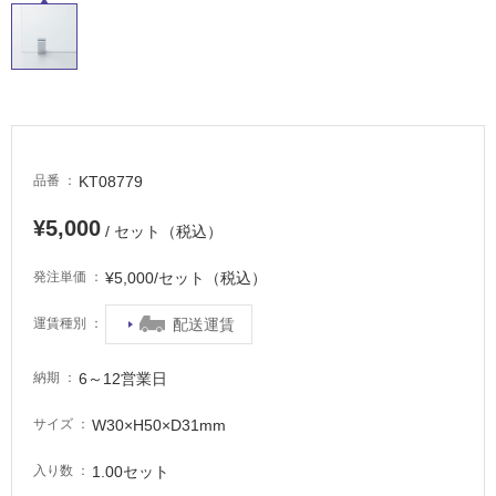
適
し
て
い
る
が
注
意
KT08779
品番
が
必
¥5,000
/ セット（税込）
要
¥5,000/セット（税込）
発注単価
適
し
配送運賃
運賃種別
て
い
6～12営業日
な
納期
い
W30×H50×D31mm
サイズ
屋
1.00セット
入り数
内