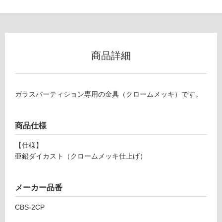
0
グ
8
7
7
土足・遮
9
音・床暖
商品詳細
ガラ
対
スパ
応
ーテ
し
ィシ
ガラスパーティション専用の金具（クロームメッキ）です。
て
ョン
い
金具
る
単品
商品仕様
スク
対
【仕様】
エア
応
亜鉛ダイカスト（クロームメッキ仕上げ）
CP
し
（ク
て
ロー
い
メーカー品番
ム）
る
が
CBS-2CP
運賃表
制
E