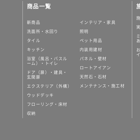
商品一覧
新商品
インテリア・家具
洗面所・水回り
照明
タイル
ペット用品
キッチン
内装用建材
浴室（風呂・バスル
パネル・壁材
ーム）・トイレ
ロートアイアン
ドア（扉）・建具・
天然石・石材
玄関扉
メンテナンス・施工材
エクステリア（外構）
ウッドデッキ
フローリング・床材
収納