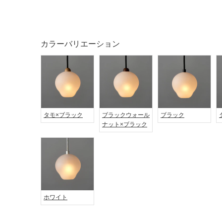
屋外床・
土足・遮
浴室床・
音・床暖
駐車場
カラーバリエーション
対
非
応
常
し
に
て
適
い
し
る
て
タモ×ブラック
ブラックウォール
ブラック
い
対
ナット×ブラック
る
応
し
適
て
し
い
て
る
い
が
る
制
が
ホワイト
限
注
あ
意