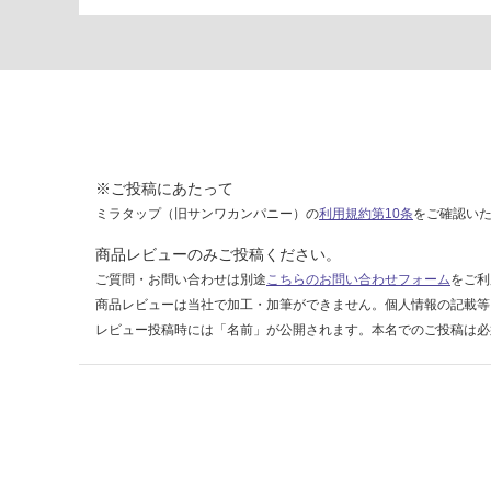
ォ
ー
ル
ナ
ッ
ト
×
ホ
※ご投稿にあたって
ワ
ミラタップ（旧サンワカンパニー）の
利用規約第10条
をご確認い
イ
商品レビューのみご投稿ください。
ト
ご質問・お問い合わせは別途
こちらのお問い合わせフォーム
をご利
商品レビューは当社で加工・加筆ができません。個人情報の記載等
運賃表
O
レビュー投稿時には「名前」が公開されます。本名でのご投稿は必
運
賃
合
計
: