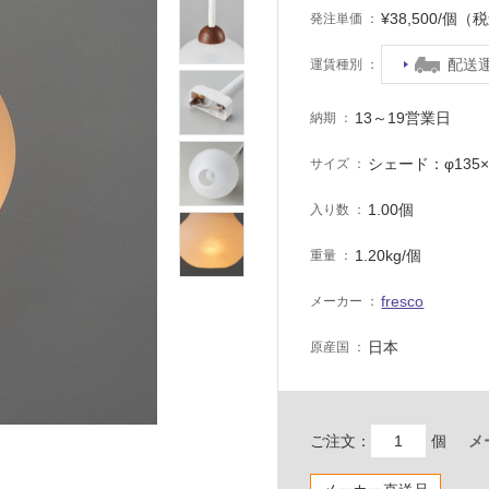
¥38,500/個（
発注単価
配送
運賃種別
13～19営業日
納期
シェード：φ135
サイズ
1.00個
入り数
1.20kg/個
重量
fresco
メーカー
日本
原産国
ご注文：
個
メ