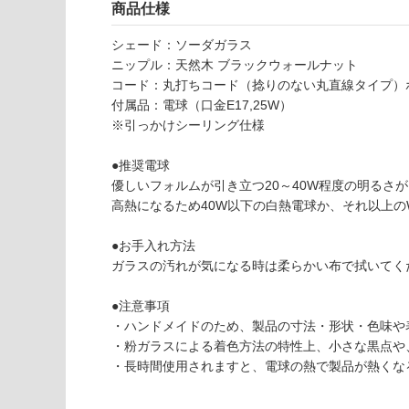
さ
商品仕様
使用不
い
可
L
シェード：ソーダガラス
対
G
ニップル：天然木 ブラックウォールナット
応
1
コード：丸打ちコード（捻りのない丸直線タイプ）ホワ
し
5
付属品：電球（口金E17,25W）
て
1
※引っかけシーリング仕様
い
5
な
9
●推奨電球
い
fl
優しいフォルムが引き立つ20～40W程度の明るさ
o
高熱になるため40W以下の白熱電球か、それ以上の
at
Bt
●お手入れ方法
y
ガラスの汚れが気になる時は柔らかい布で拭いてく
p
e
●注意事項
ブ
・ハンドメイドのため、製品の寸法・形状・色味や
ラ
・粉ガラスによる着色方法の特性上、小さな黒点や
ッ
・長時間使用されますと、電球の熱で製品が熱くな
ク
ウ