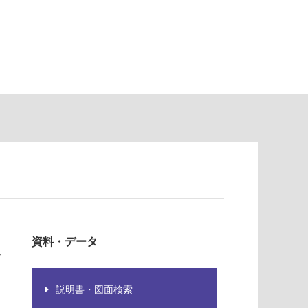
資料・データ
々
説明書・図面検索