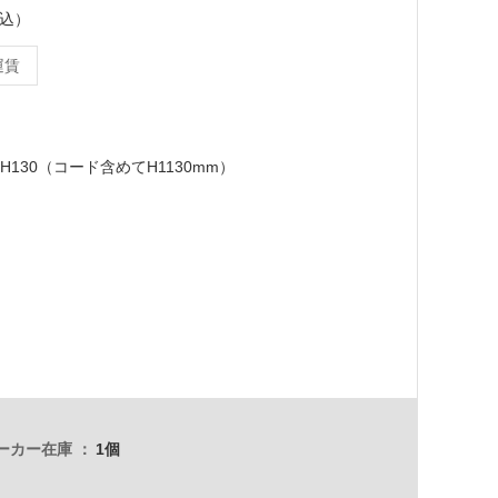
税込）
運賃
×H130（コード含めてH1130mm）
ーカー在庫
1個