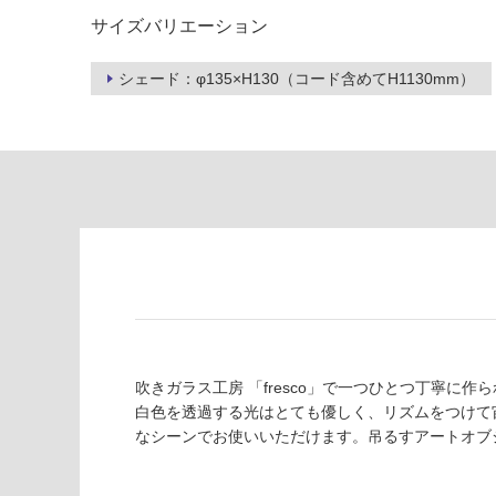
り
が
サイズバリエーション
の
必
為
要
シェード：φ135×H130（コード含めてH1130mm）
注
適
意
し
が
て
必
い
要
な
※
い
商
屋内壁・屋外
品
壁・浴室壁
仕
様
使用可
欄
能
を
ご
吹きガラス工房 「fresco」で一つひとつ丁寧
使用可
確
白色を透過する光はとても優しく、リズムをつけて
能
認
なシーンでお使いいただけます。吊るすアートオブ
(寒冷地
く
以外)
だ