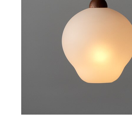
タイル
フローリ
ング
屋内床・