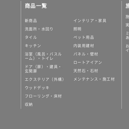
商品一覧
新商品
インテリア・家具
洗面所・水回り
照明
タイル
ペット用品
キッチン
内装用建材
浴室（風呂・バスル
パネル・壁材
ーム）・トイレ
ロートアイアン
ドア（扉）・建具・
天然石・石材
玄関扉
メンテナンス・施工材
エクステリア（外構）
ウッドデッキ
フローリング・床材
収納