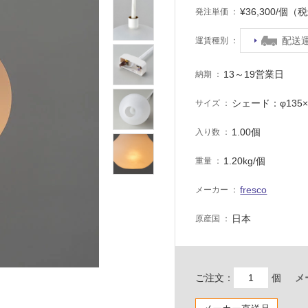
¥36,300/個（
発注単価
配送
運賃種別
13～19営業日
納期
シェード：φ135
サイズ
1.00個
入り数
1.20kg/個
重量
fresco
メーカー
日本
原産国
ご注文：
個
メ