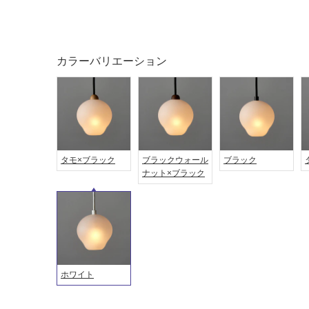
屋外床・
土足・遮
浴室床・
音・床暖
駐車場
カラーバリエーション
対
非
応
常
し
に
て
適
い
し
る
て
タモ×ブラック
ブラックウォール
ブラック
い
対
ナット×ブラック
る
応
し
適
て
し
い
て
る
い
が
る
制
が
ホワイト
限
注
あ
意