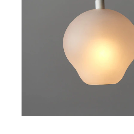
タイル
フローリ
ング
屋内床・