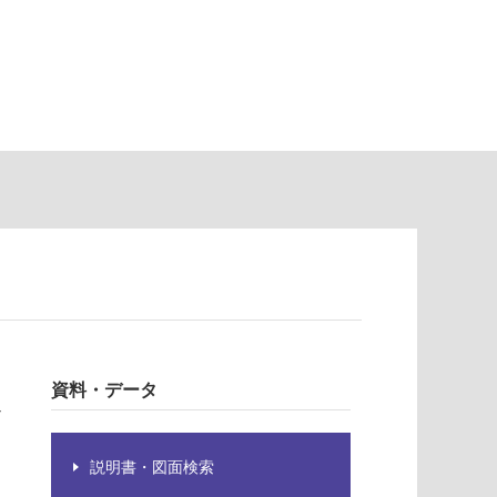
資料・データ
々
説明書・図面検索