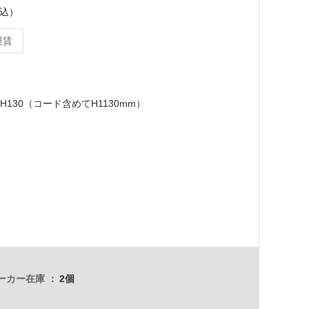
税込）
運賃
×H130（コード含めてH1130mm）
ーカー在庫
2個