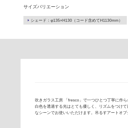
り
が
サイズバリエーション
の
必
為
要
シェード：φ135×H130（コード含めてH1130mm）
注
適
意
し
が
て
必
い
要
な
※
い
商
屋内壁・屋外
品
壁・浴室壁
仕
様
使用可
欄
能
を
ご
吹きガラス工房 「fresco」で一つひとつ丁寧
使用可
確
白色を透過する光はとても優しく、リズムをつけて
能
認
なシーンでお使いいただけます。吊るすアートオブ
(寒冷地
く
以外)
だ