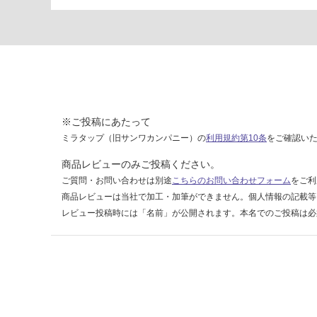
e
ホ
ワ
イ
ト
運賃表
O
※ご投稿にあたって
ミラタップ（旧サンワカンパニー）の
利用規約第10条
をご確認い
運
商品レビューのみご投稿ください。
賃
ご質問・お問い合わせは別途
こちらのお問い合わせフォーム
をご利
合
商品レビューは当社で加工・加筆ができません。個人情報の記載等
計
レビュー投稿時には「名前」が公開されます。本名でのご投稿は必
:
¥1,
27
0/
個