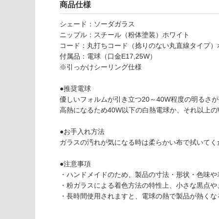
さ
商品仕様
使用不
い
可
シェード：ソーダガラス
対
ニップル：スチール（粉体塗装）ホワイト
応
コード：丸打ちコード（捻りのない丸直線タイプ）ホワ
し
付属品：電球（口金E17,25W）
て
※引っかけシーリング仕様
い
な
L
●推奨電球
い
G
優しいフォルムが引き立つ20～40W程度の明るさ
1
高熱になるため40W以下の白熱電球か、それ以上の
5
1
●お手入れ方法
8
ガラスの汚れが気になる時は柔らかい布で拭いてく
9
fl
●注意事項
o
・ハンドメイドのため、製品の寸法・形状・色味や
at
・粉ガラスによる着色方法の特性上、小さな黒点や
Bt
・長時間使用されますと、電球の熱で製品が熱くな
y
p