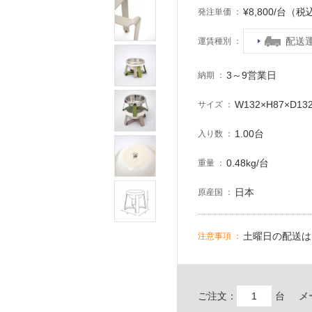
¥8,800/台（税
発注単価
配送
運賃種別
3～9営業日
納期
W132×H87×D13
サイズ
1.00台
入り数
0.48kg/台
重量
日本
原産国
土曜日の配送は
注意事項
ご注文：
台
メ