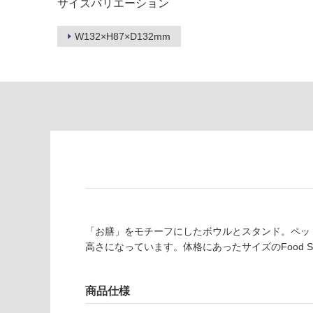
制
サイズバリエーション
が
限
注
あ
意
W132×H87×D132mm
り
が
の
必
為
要
注
適
意
し
が
て
必
い
要
な
※
い
商
屋内壁・屋外
品
壁・浴室壁
仕
「お膳」をモチーフにしたボウルとスタンド。ペッ
様
使用可
高さになっています。体格にあったサイズのFood 
欄
能
を
ご
商品仕様
使用可
確
能
認