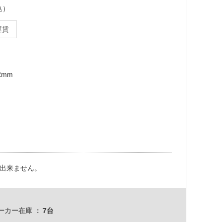
込）
運賃
2mm
出来ません。
ーカー在庫
7台