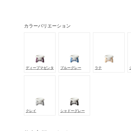
ング
屋内床・
屋外床・
カラーバリエーション
土足・遮
浴室床・
音・床暖
駐車場
対
非
応
常
し
に
て
適
ディープマゼンタ
ブルーグレー
ラテ
い
し
る
て
い
対
る
応
し
適
て
し
クレイ
シャドーグレー
い
て
る
い
が
る