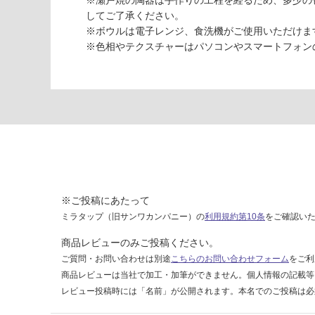
※瀬戸焼の陶器は手作りの工程を経るため、多少の
d
してご了承ください。
S
※ボウルは電子レンジ、食洗機がご使用いただけま
ソ
※色相やテクスチャーはパソコンやスマートフォン
フ
ト
ト
ー
プ
陶
器
深
型
※ご投稿にあたって
運賃表
ミラタップ（旧サンワカンパニー）の
利用規約第10条
をご確認い
G
商品レビューのみご投稿ください。
運
ご質問・お問い合わせは別途
こちらのお問い合わせフォーム
をご利
賃
商品レビューは当社で加工・加筆ができません。個人情報の記載等
合
レビュー投稿時には「名前」が公開されます。本名でのご投稿は必
計