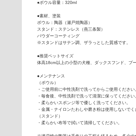
●ボウル容量：320ml
(寒冷地
く
以外)
だ
●素材、塗装
さ
使用不
ボウル：陶器（瀬戸焼陶器）
い
可
スタンド：ステンレス（燕三条製）
対
パウダーコーティング
応
※スタンドはサテン調、ザラっとした質感です。
P
し
T
て
●推奨ペットサイズ
0
い
体高18cm以上の小型の犬種、ダックスフンド、プ
3
な
7
い
●メンテナンス
6
（ボウル）
9
・ご使用前に中性洗剤で洗ってからご使用ください
F
・毎食後、中性洗剤で洗って清潔に保ってください
o
・柔らかいスポンジ等で優しく洗ってください。
o
・金属・ナイロンたわしや磨き粉は使用しないでく
d
（スタンド）
St
・柔らかい布等で拭いて清掃してください。
a
n