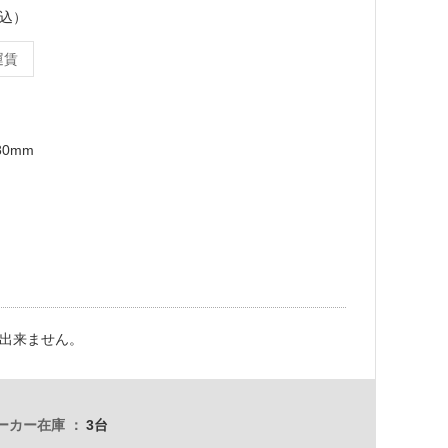
税込）
運賃
80mm
出来ません。
ーカー在庫
3台