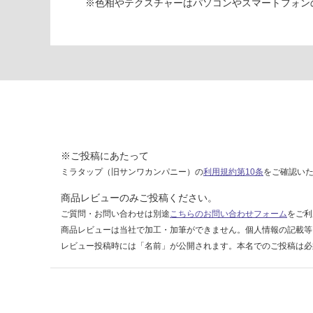
※色相やテクスチャーはパソコンやスマートフォン
ll
ソ
フ
ト
ト
ー
プ
陶
器
深
※ご投稿にあたって
型
ミラタップ（旧サンワカンパニー）の
利用規約第10条
をご確認い
運賃表
商品レビューのみご投稿ください。
O
ご質問・お問い合わせは別途
こちらのお問い合わせフォーム
をご利
商品レビューは当社で加工・加筆ができません。個人情報の記載等
レビュー投稿時には「名前」が公開されます。本名でのご投稿は必
運
賃
合
計
: