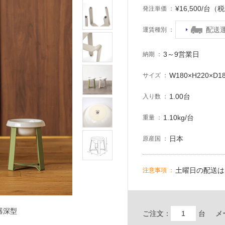
¥16,500/台（
発注単価
配送
運賃種別
3～9営業日
納期
W180×H220×D1
サイズ
1.00台
入り数
1.10kg/台
重量
日本
原産国
土曜日の配送は
注意事項
陶器深型
ご注文：
台
メ