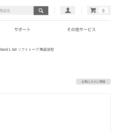
マイページ
カート
サポート
その他サービス
 Stand L tall ソフトトープ 陶器深型
お気に入りに登録