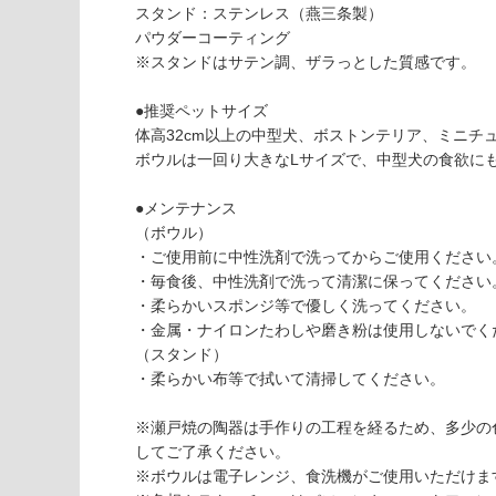
以外)
だ
スタンド：ステンレス（燕三条製）
さ
パウダーコーティング
使用不
い
※スタンドはサテン調、ザラっとした質感です。
可
対
P
●推奨ペットサイズ
応
T
体高32cm以上の中型犬、ボストンテリア、ミニチ
し
0
ボウルは一回り大きなLサイズで、中型犬の食欲に
て
4
い
2
●メンテナンス
な
5
（ボウル）
い
9
・ご使用前に中性洗剤で洗ってからご使用ください
F
・毎食後、中性洗剤で洗って清潔に保ってください
o
・柔らかいスポンジ等で優しく洗ってください。
o
・金属・ナイロンたわしや磨き粉は使用しないでく
d
（スタンド）
St
・柔らかい布等で拭いて清掃してください。
a
n
※瀬戸焼の陶器は手作りの工程を経るため、多少の
d
してご了承ください。
L
※ボウルは電子レンジ、食洗機がご使用いただけま
ta