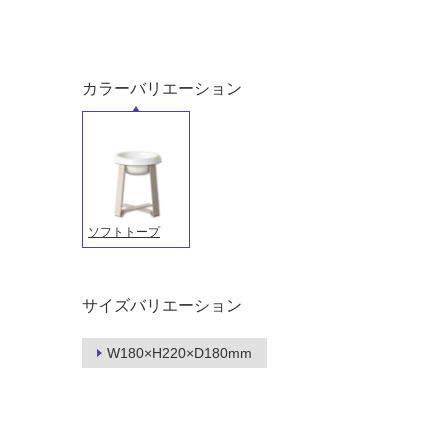
ング
屋内床・
屋外床・
土足・遮
浴室床・
音・床暖
カラーバリエーション
駐車場
対
非
応
常
し
に
て
適
い
し
ソフトトープ
る
て
い
対
る
応
サイズバリエーション
し
適
て
し
W180×H220×D180mm
い
て
る
い
が
る
制
が
限
注