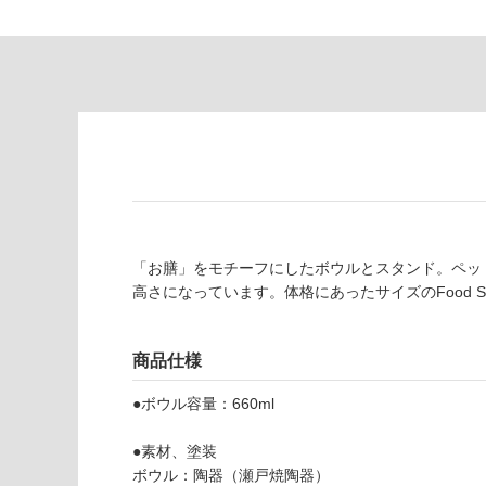
あ
意
り
が
の
必
為
要
注
適
意
し
が
て
必
い
要
な
※
い
商
「お膳」をモチーフにしたボウルとスタンド。ペッ
屋内壁・屋外
品
高さになっています。体格にあったサイズのFood 
壁・浴室壁
仕
様
使用可
欄
商品仕様
能
を
ご
●ボウル容量：660ml
使用可
確
能
認
●素材、塗装
(寒冷地
く
ボウル：陶器（瀬戸焼陶器）