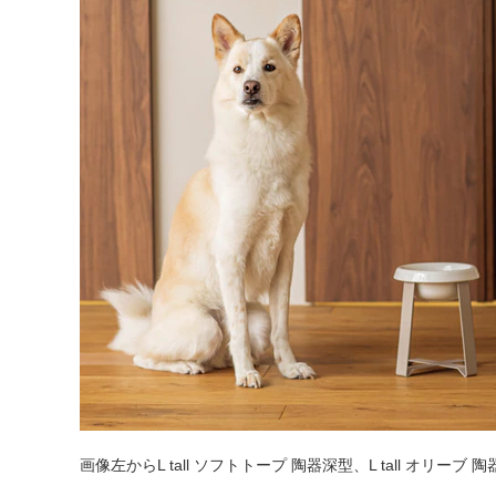
タイル
フローリ
画像左からL tall ソフトトープ 陶器深型、L tall オリーブ 