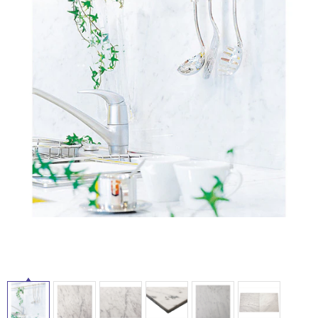
ム
修理お問い合わせ
クレーム公開
自分らしい家づくり
最高のリノベ会社が
みつ
照明
ペット用品
横浜スマート
ショールー
SUVACO
かる
リノベりす
ム
ウェルビーみのお
HDC
説明書・図面検索
水まわり
3年保証
BOX
内装用建材
パネル・壁材
お役立ち情報
住まいの
スタイリング
ロートアイアン
天然石・石材
アイデア
ミラタップ
チャンネル
メンテナンス・
施工材
新商品
オンライン相談
タ
イ
ル