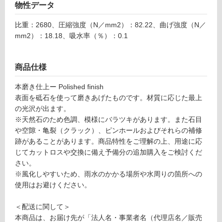
リ
物性データ
比重：2680、圧縮強度（N／mm2）：82.22、曲げ強度（N／
ン
mm2）：18.18、吸水率（％）：0.1
グ
商品仕様
S
土足・遮
M
本磨き仕上ー Polished finish
音・床暖
W
表面を砥石を使って磨きあげたものです。材質に応じた最上
0
の光沢が出ます。
対
0
※天然石のため色調、模様にバラツキがあります。また石目
応
0
や空隙・亀裂（クラック）、ピンホールおよびそれらの補修
し
2
跡があることがあります。商品特性をご理解の上、用途に応
て
ビ
じてカットロスや交換に備え予備分の追加購入をご検討くだ
い
ア
さい。
る
ン
※風化しやすいため、雨水のかかる場所や水周りの箇所への
対
コ
使用はお避けください。
応
カ
し
ラ
＜配送に関して＞
て
ラ
本商品は、お届け先が「法人名・事業者名（代理店名／販売