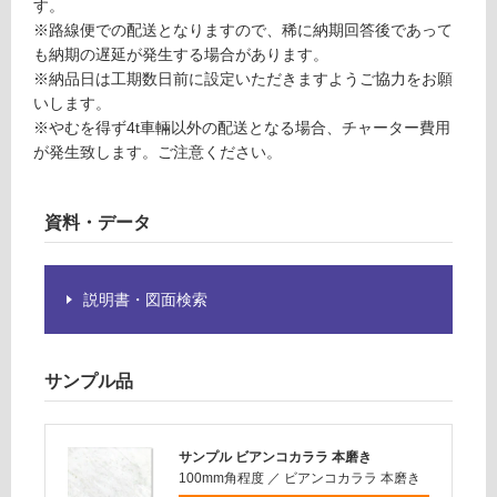
す。
ス
ご
※路線便での配送となりますので、稀に納期回答後であって
確
も納期の遅延が発生する場合があります。
認
※納品日は工期数日前に設定いただきますようご協力をお願
く
いします。
だ
※やむを得ず4t車輛以外の配送となる場合、チャーター費用
さ
が発生致します。ご注意ください。
い
対
資料・データ
応
し
て
い
説明書・図面検索
な
い
サンプル品
サンプル ビアンコカララ 本磨き
100mm角程度
／
ビアンコカララ 本磨き