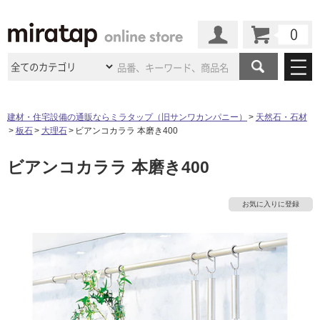
カート
マイページ
商品カテゴリ
建材・住宅設備の通販ならミラタップ（旧サンワカンパニー）
天然石・石材
板石
大理石
ビアンコカララ 本磨き400
施工事例
洗面所・水回り
タイル
ビアンコカララ 本磨き400
ショールーム
施工事例
法人案件納入事例
キッチン
浴室（風呂・
バスルー
ム）・
トイレ
ショールームの
ご案内
東京
ショールーム
お気に入りに登録
ミラタップ
のあるくらし
お客様訪問
インタビュー
ドア（扉）・
建具・玄関
サポート
扉
エクステリア
（外構）
大阪
ショールーム
仙台
ショールーム
店舗・施設事例
その他サービス
ご利用ガイド
初めての方へ
ウッドデッキ
フローリング・
床材
名古屋
ショールーム
京都
ショールーム
ミラタップと
創る家
工事会社紹介
Coziコンシ
よくある質問
お問い合わせ
ASOLIE
ェルジュ
収納
インテリア・
家具
福岡
ショールーム
札幌スマート
ショールー