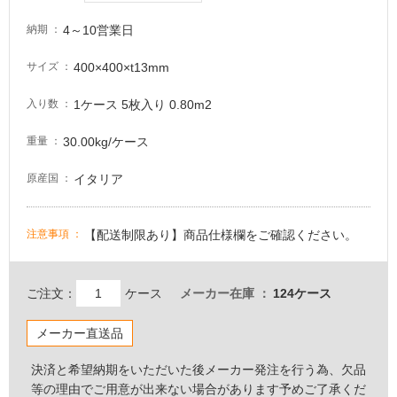
て
い
4～10営業日
納期
る
400×400×t13mm
サイズ
適
し
1ケース 5枚入り 0.80m2
入り数
て
い
30.00kg/ケース
重量
る
が
イタリア
原産国
注
意
が
【配送制限あり】商品仕様欄をご確認ください。
注意事項
必
要
ご注文：
ケース
メーカー在庫
124ケース
適
し
メーカー直送品
て
い
決済と希望納期をいただいた後メーカー発注を行う為、欠品
な
等の理由でご用意が出来ない場合があります予めご了承くだ
い