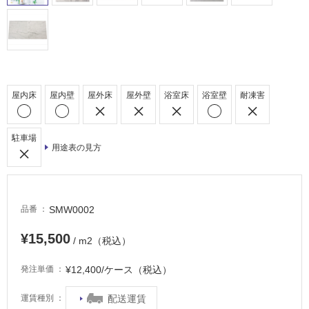
屋
内
床・
屋
外
屋内床
屋内壁
屋外床
屋外壁
浴室床
浴室壁
耐凍害
床・
浴
駐車場
室
用途表の見方
床・
駐
車
SMW0002
品番
場
¥15,500
非
/ m2（税込）
常
に
¥12,400/ケース（税込）
発注単価
適
配送運賃
運賃種別
し