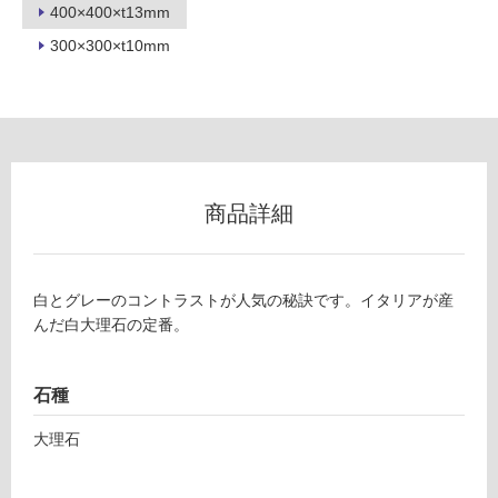
能
400×400×t13mm
(寒
300×300×t10mm
冷
地
以
外)
使
用
商品詳細
不
可
白とグレーのコントラストが人気の秘訣です。イタリアが産
んだ白大理石の定番。
フ
ロ
石種
大理石
ー