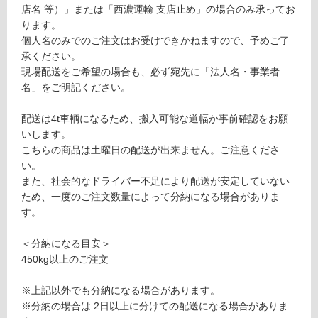
い
本
店名 等）」または「西濃運輸 支店止め」の場合のみ承ってお
る
磨
ります。
が
き
個人名のみでのご注文はお受けできかねますので、予めご了
制
4
承ください。
限
0
現場配送をご希望の場合も、必ず宛先に「法人名・事業者
あ
0
名」をご明記ください。
り
の
運賃表
配送は4t車輌になるため、搬入可能な道幅か事前確認をお願
為
S
いします。
注
こちらの商品は土曜日の配送が出来ません。ご注意くださ
意
い。
運
が
また、社会的なドライバー不足により配送が安定していない
賃
必
ため、一度のご注文数量によって分納になる場合がありま
合
要
す。
計
※
:
商
＜分納になる目安＞
¥2,
品
450kg以上のご注文
11
仕
0/
様
※上記以外でも分納になる場合があります。
ケ
欄
※分納の場合は 2日以上に分けての配送になる場合がありま
ー
を