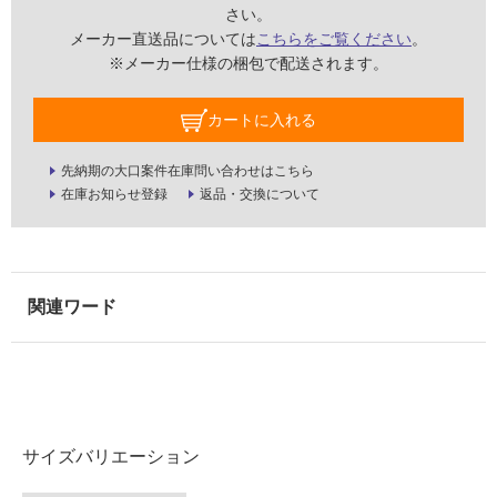
さい。
メーカー直送品については
こちらをご覧ください
。
屋
※メーカー仕様の梱包で配送されます。
内
壁・
カートに入れる
屋
外
先納期の大口案件在庫問い合わせはこちら
在庫お知らせ登録
返品・交換について
壁・
浴
室
壁
使
用
可
能
使
サイズバリエーション
用
可