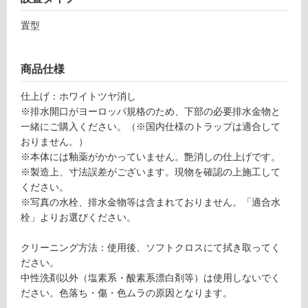
外
床・
置型
浴
室
商品仕様
床・
仕上げ：ホワイトツヤ消し
駐
※排水開口がヨーロッパ規格のため、下部の必要排水金物と
車
一緒にご購入ください。（※国内仕様のトラップは適合して
場
おりません。）
※本体には釉薬がかかっていません。艶消しの仕上げです。
非
※製造上、寸法誤差がございます。現物を確認の上施工して
常
ください。
に
※写真の水栓、排水金物等は含まれておりません。「適合水
適
栓」よりお選びください。
し
て
クリーニング方法：使用後、ソフトクロスにて拭き取ってく
い
ださい。
る
中性洗剤以外（塩素系・酸素系漂白剤等）は使用しないでく
適
ださい。色落ち・傷・色ムラの原因となります。
し