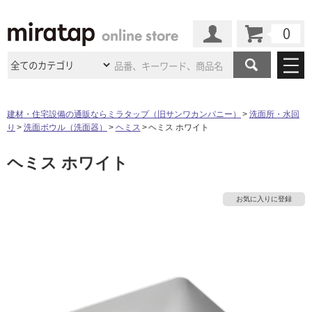
カート
マイページ
商品カテゴリ
建材・住宅設備の通販ならミラタップ（旧サンワカンパニー）
洗面所・水回
り
洗面ボウル（洗面器）
ヘミス
ヘミス ホワイト
施工事例
洗面所・水回り
タイル
ヘミス ホワイト
ショールーム
施工事例
法人案件納入事例
キッチン
浴室（風呂・
バスルー
ム）・
トイレ
ショールームの
ご案内
東京
ショールーム
お気に入りに登録
ミラタップ
のあるくらし
お客様訪問
インタビュー
ドア（扉）・
建具・玄関
サポート
扉
エクステリア
（外構）
大阪
ショールーム
仙台
ショールーム
店舗・施設事例
その他サービス
ご利用ガイド
初めての方へ
ウッドデッキ
フローリング・
床材
名古屋
ショールーム
京都
ショールーム
ミラタップと
創る家
工事会社紹介
Coziコンシ
よくある質問
お問い合わせ
ASOLIE
ェルジュ
収納
インテリア・
家具
福岡
ショールーム
札幌スマート
ショールー