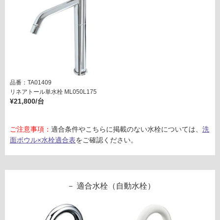
外)
使
用
不
可
品番：TA01409
フ
リネアトール単水栓 ML050L175
¥21,800/台
ロ
ご注意事項：
適合条件やこちらに掲載のない水栓については、
洗
面ボウル×水栓適合表
をご確認ください。
ー
リ
適合水栓（自動水栓）
ン
グ