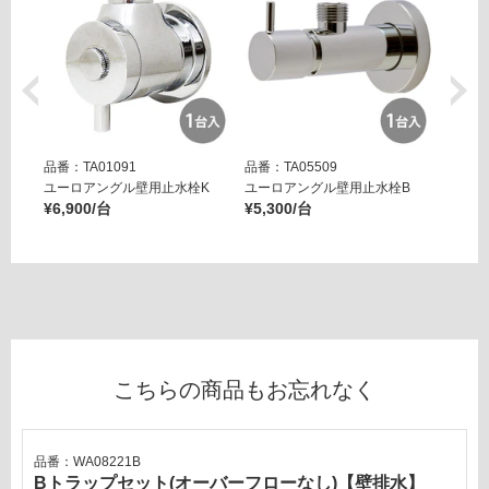
運賃表
り
E
の
為
運
注
賃
意
合
が
計
必
品番：TA01091
品番：TA05509
品番：T
:
要
ユーロアングル壁用止水栓K
ユーロアングル壁用止水栓B
壁用ア
¥1,
¥6,900/台
¥5,300/台
※
ー ブ
65
¥14,8
商
0/
品
台
仕
様
欄
を
ご
こちらの商品もお忘れなく
確
認
く
品番：WA08221B
だ
Bトラップセット(オーバーフローなし)【壁排水】