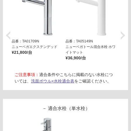
屋
外
壁・
浴
室
壁
品番：TA01709N
品番：TA05149N
品番：T
ニューベガエクステンデッド
ニューベガトール混合水栓 ホワ
ニュー
使
¥21,800/台
イトマット
ックマ
¥36,900/台
¥36,9
用
可
能
ご注意事項：
適合条件やこちらに掲載のない水栓につ
使
いては、
洗面ボウル×水栓適合表
をご確認ください。
用
可
能
(寒
適合水栓（単水栓）
冷
地
以