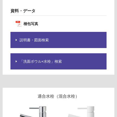
て
い
資料・データ
る
が
梱包写真
注
意
が
説明書・図面検索
必
要
適
「洗面ボウル×水栓」検索
し
て
い
な
い
適合水栓（混合水栓）
屋
内
壁・