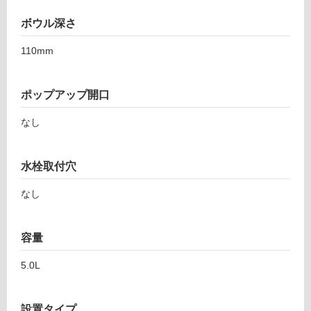
ボウル深さ
110mm
ポップアップ開口
なし
タ
水栓取付穴
イ
なし
ル
容量
屋
内
5.0L
床・
屋
設置タイプ