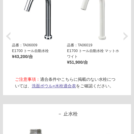
土足・遮
音・床暖
対
W
応
A
し
品番：TA06009
品番：TA06019
品番：T
1
て
E1700 トール自動水栓
E1700 トール自動水栓 マットホ
E170
3
¥43,200/台
い
ワイト
ラック
0
¥51,900/台
¥51,9
る
8
対
1
ご注意事項：
適合条件やこちらに掲載のない水栓につ
応
ヘ
いては、
洗面ボウル×水栓適合表
をご確認ください。
し
ミ
て
ス
い
ホ
る
ワ
が
止水栓
イ
制
ト
限
あ