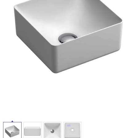
ム
修理お問い合わせ
クレーム公開
自分らしい家づくり
最高のリノベ会社が
みつ
照明
ペット用品
横浜スマート
ショールー
SUVACO
かる
リノベりす
ム
ウェルビーみのお
HDC
説明書・図面検索
水まわり
3年保証
BOX
内装用建材
パネル・壁材
お役立ち情報
住まいの
スタイリング
ロートアイアン
天然石・石材
アイデア
ミラタップ
チャンネル
メンテナンス・
施工材
新商品
オンライン相談