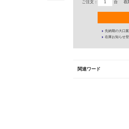
ご注文：
台
在
先納期の大口案
在庫お知らせ登