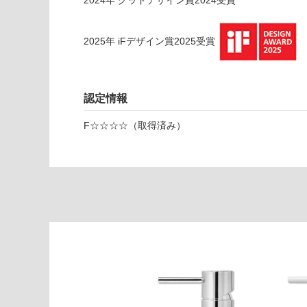
ブ
ラ
ッ
2025
年
iFデザイン賞2025
受賞
ク
運賃表
S
認定情報
F☆☆☆☆（取得済み）
運
賃
合
計
:
¥2,
11
0/
台