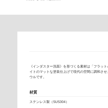
対
非
応
常
し
に
て
適
い
し
る
て
い
対
る
応
し
適
て
し
い
て
る
《インダスター洗面》を形づくる素材は「フラット
い
が
イトのマットな塗装仕上げで現代の空間に調和させました
る
制
ウルです。
が
限
注
あ
意
材質
り
が
の
必
ステンレス製（SUS304）
為
要