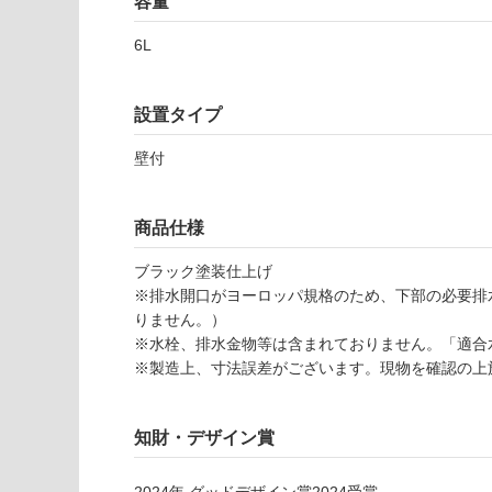
容量
応
し
6L
て
W
い
A
な
3
設置タイプ
い
3
壁付
0
1
1
商品仕様
イ
ン
ブラック塗装仕上げ
ダ
※排水開口がヨーロッパ規格のため、下部の必要排
ス
りません。）
タ
※水栓、排水金物等は含まれておりません。「適合
ー
※製造上、寸法誤差がございます。現物を確認の上
洗
面
4
知財・デザイン賞
0
0
2024
年
グッドデザイン賞2024
受賞