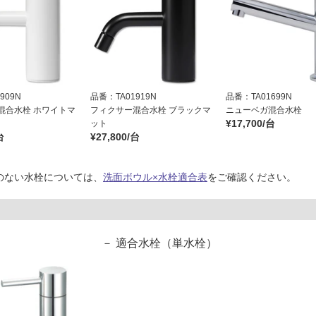
909N
品番：TA01919N
品番：TA01699N
混合水栓 ホワイトマ
フィクサー混合水栓 ブラックマ
ニューベガ混合水栓
¥17,700/台
ット
台
¥27,800/台
のない水栓については、
洗面ボウル×水栓適合表
をご確認ください。
適合水栓（単水栓）