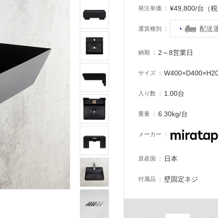
¥49,800/台（
発注単価
配送
運賃種別
2～8営業日
納期
W400×D400×H2
サイズ
1.00台
入り数
6.30kg/台
重量
メーカー
日本
原産国
壁固定ネジ
付属品