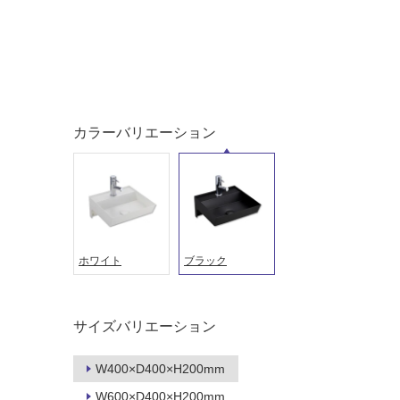
カラーバリエーション
ホワイト
ブラック
タイル
フローリ
ング
屋内床・
サイズバリエーション
屋外床・
土足・遮
浴室床・
W400×D400×H200mm
音・床暖
駐車場
W600×D400×H200mm