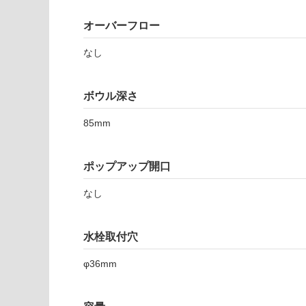
注
適
意
し
オーバーフロー
が
て
必
なし
い
要
な
※
い
商
ボウル深さ
屋内壁・屋外
品
壁・浴室壁
仕
85mm
様
使用可
欄
能
ポップアップ開口
を
ご
なし
使用可
確
能
認
(寒冷地
く
水栓取付穴
以外)
だ
さ
使用不
φ36mm
い
可
対