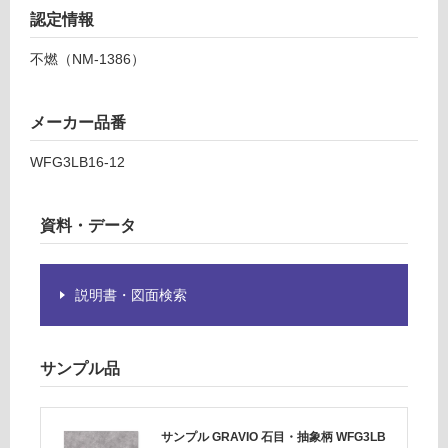
し
認定情報
て
不燃（NM-1386）
い
な
い
メーカー品番
WFG3LB16-12
資料・データ
説明書・図面検索
サンプル品
サンプル GRAVIO 石目・抽象柄 WFG3LB