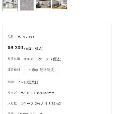
タ
WP17089
品番
イ
¥6,300
/ m2（税込）
ル
¥20,853/ケース（税込）
発注単価
屋
配送運賃
運賃種別
内
床・
7～13営業日
納期
屋
W910×H1820×t3mm
サイズ
外
床・
1ケース 2枚入り 3.31m2
入り数
浴