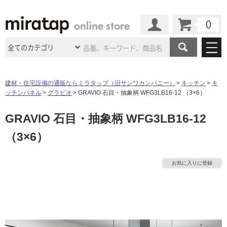
カート
マイページ
商品カテゴリ
建材・住宅設備の通販ならミラタップ（旧サンワカンパニー）
キッチン
キ
ッチンパネル
グラビオ
GRAVIO 石目・抽象柄 WFG3LB16-12 （3×6）
施工事例
洗面所・水回り
タイル
GRAVIO 石目・抽象柄 WFG3LB16-12
ショールーム
施工事例
法人案件納入事例
キッチン
浴室（風呂・
バスルー
（3×6）
ム）・
トイレ
ショールームの
ご案内
東京
ショールーム
ミラタップ
のあるくらし
お客様訪問
インタビュー
ドア（扉）・
建具・玄関
サポート
扉
エクステリア
（外構）
お気に入りに登録
大阪
ショールーム
仙台
ショールーム
店舗・施設事例
その他サービス
ご利用ガイド
初めての方へ
ウッドデッキ
フローリング・
床材
名古屋
ショールーム
京都
ショールーム
ミラタップと
創る家
工事会社紹介
Coziコンシ
よくある質問
お問い合わせ
ASOLIE
ェルジュ
収納
インテリア・
家具
福岡
ショールーム
札幌スマート
ショールー