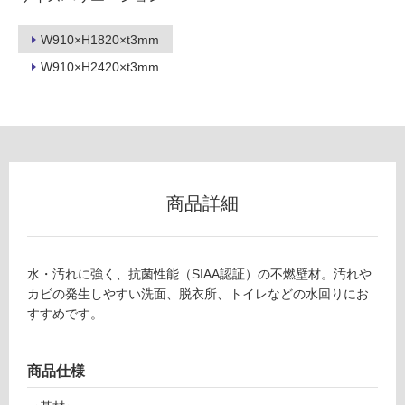
浴
室
W910×H1820×t3mm
壁
W910×H2420×t3mm
使
用
可
能
使
用
商品詳細
可
能
(寒
冷
水・汚れに強く、抗菌性能（SIAA認証）の不燃壁材。汚れや
地
カビの発生しやすい洗面、脱衣所、トイレなどの水回りにお
以
すすめです。
外)
使
商品仕様
用
不