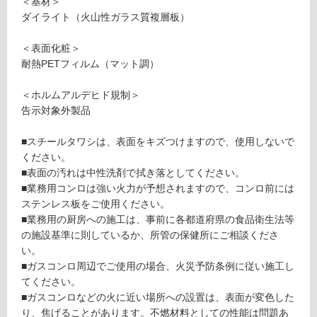
＜基材＞
可
ダイライト（火山性ガラス質複層板）
＜表面化粧＞
耐熱PETフィルム（マット調）
フ
＜ホルムアルデヒド規制＞
ロ
告示対象外製品
ー
■スチールタワシは、表面をキズつけますので、使用しないで
ください。
■表面の汚れは中性洗剤で拭き落としてください。
リ
■業務用コンロは強い火力が予想されますので、コンロ前には
ステンレス板をご使用ください。
ン
■業務用の厨房への施工は、事前に各都道府県の食品衛生法等
の施設基準に則しているか、所管の保健所にご相談くださ
グ
い。
■ガスコンロ周辺でご使用の場合、火災予防条例に従い施工し
W
てください。
土足・遮
P
■ガスコンロなどの火に近い場所への設置は、表面が変色した
1
音・床暖
り、焦げることがあります。不燃材料としての性能は問題あ
7