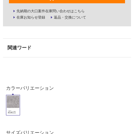
注
意
先納期の大口案件在庫問い合わせはこちら
が
在庫お知らせ登録
返品・交換について
必
要
適
し
て
い
な
い
屋
カラーバリエーション
内
壁・
屋
グレー
外
壁・
サイズバリエーション