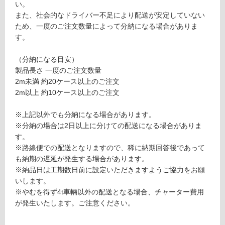
い。
意
また、社会的なドライバー不足により配送が安定していない
が
運
ため、一度のご注文数量によって分納になる場合がありま
必
賃
す。
要
合
※
計
（分納になる目安）
商
:
製品長さ 一度のご注文数量
品
¥1,
2m未満 約20ケース以上のご注文
仕
65
2m以上 約10ケース以上のご注文
様
0/
欄
ケ
※上記以外でも分納になる場合があります。
を
ー
※分納の場合は2日以上に分けての配送になる場合がありま
ご
ス
す。
確
※路線便での配送となりますので、稀に納期回答後であって
認
も納期の遅延が発生する場合があります。
く
※納品日は工期数日前に設定いただきますようご協力をお願
だ
いします。
さ
※やむを得ず4t車輛以外の配送となる場合、チャーター費用
い
が発生いたします。ご注意ください。
対
応