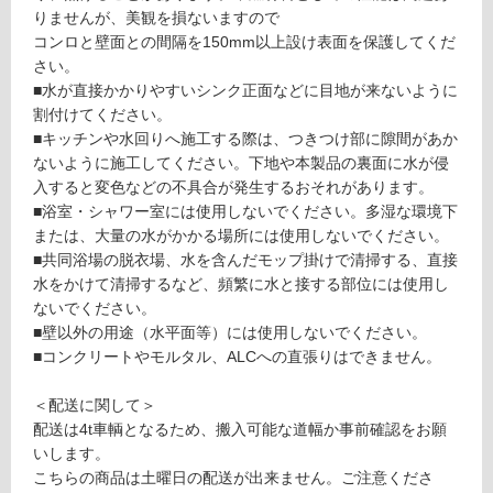
対
りませんが、美観を損ないますので
0
応
コンロと壁面との間隔を150mm以上設け表面を保護してくだ
8
し
さい。
9
て
■水が直接かかりやすいシンク正面などに目地が来ないように
GR
い
割付けてください。
AVI
る
■キッチンや水回りへ施工する際は、つきつけ部に隙間があか
O
ないように施工してください。下地や本製品の裏面に水が侵
石
対
入すると変色などの不具合が発生するおそれがあります。
目・
応
■浴室・シャワー室には使用しないでください。多湿な環境下
抽象
し
または、大量の水がかかる場所には使用しないでください。
柄
て
■共同浴場の脱衣場、水を含んだモップ掛けで清掃する、直接
WF
い
水をかけて清掃するなど、頻繁に水と接する部位には使用し
G3L
る
ないでください。
B16
が
■壁以外の用途（水平面等）には使用しないでください。
-12
制
■コンクリートやモルタル、ALCへの直張りはできません。
（3
限
×
あ
＜配送に関して＞
6）
り
配送は4t車輌となるため、搬入可能な道幅か事前確認をお願
の
いします。
運賃表
為
こちらの商品は土曜日の配送が出来ません。ご注意くださ
E
注