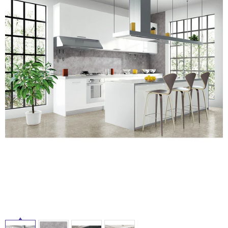
ム
修理お問い合わせ
クレーム公開
自分らしい家づくり
最高のリノベ会社が
みつ
照明
ペット用品
横浜スマート
ショールー
SUVACO
かる
リノベりす
ム
ウェルビーみのお
HDC
説明書・図面検索
水まわり
3年保証
BOX
内装用建材
パネル・壁材
お役立ち情報
住まいの
スタイリング
ロートアイアン
天然石・石材
アイデア
ミラタップ
チャンネル
メンテナンス・
施工材
新商品
オンライン相談