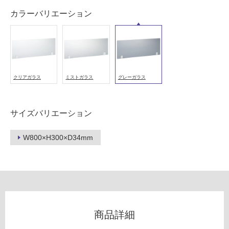
能
カラーバリエーション
使
用
可
能
(寒
冷
クリアガラス
ミストガラス
グレーガラス
地
以
外)
サイズバリエーション
使
用
W800×H300×D34mm
不
可
フ
商品詳細