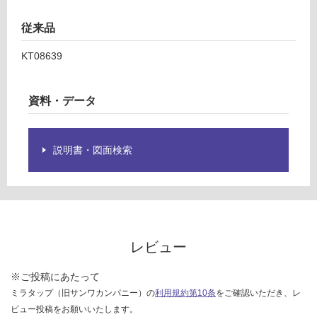
¥1,
仕
65
従来品
様
0/
欄
KT08639
台
を
ご
確
資料・データ
認
く
だ
説明書・図面検索
さ
い
対
応
し
て
レビュー
い
な
※ご投稿にあたって
い
ミラタップ（旧サンワカンパニー）の
利用規約第10条
をご確認いただき、レ
ビュー投稿をお願いいたします。