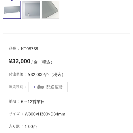
常
に
適
し
て
い
る
KT08769
品番
適
し
¥32,000
/ 台（税込）
て
い
¥32,000/台（税込）
発注単価
る
が
配送運賃
運賃種別
注
意
6～12営業日
納期
が
必
W800×H300×D34mm
サイズ
要
1.00台
入り数
適