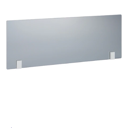
ム
イ
修理お問い合わせ
クレーム公開
自分らしい家づくり
最高のリノベ会社が
みつ
照明
ペット用品
横浜スマート
ショールー
SUVACO
かる
リノベりす
ム
ウェルビーみのお
HDC
ル
説明書・図面検索
水まわり
3年保証
BOX
内装用建材
パネル・壁材
屋
お役立ち情報
住まいの
スタイリング
ロートアイアン
天然石・石材
アイデア
内
床・
ミラタップ
チャンネル
メンテナンス・
施工材
新商品
オンライン相談
屋
外
床・
浴
室
床・
駐
車
場
非