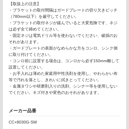
対
【取扱上の注意】
ーテ
応
・ブラケットの取付間隔はガードプレートの切り欠きピッチ
ィシ
し
（780mm以下）を厳守してください。
ョン
て
・ブラケットの取付ネジが緩んでいると大変危険です、ネジ
スク
い
は必ず全て締めてください。
エア
る
・固定ネジは電気ドリル等を使わないでください、破損のお
W
が
それがあります。
（白
制
・ガードプレートの表面がなめらかな方をコンロ、シンク側
×グ
限
に取り付けてください。
レー
あ
・コンロ前に設置する場合は、コンロから必ず150mm離して
ガラ
り
設置してください。
ス）
の
・お手入れは薄めた家庭用中性洗剤を使用し、やわらかい布
為
等で汚れを落とし、きれいに拭きとってください。
運賃表
注
・金属タワシや研磨剤入りの洗剤、シンナー等を使用しない
E
意
でください。キズ付きや変色のおそれがあります。
が
運
必
賃
要
メーカー品番
合
※
計
CC+8030G-SW
商
:
品