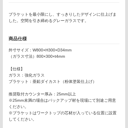
ロ
ー
ブラケットを最小限にし、すっきりしたデザインに仕上げま
した。空間を引き締めるグレーガラスです。
リ
商品仕様
ン
外寸サイズ：W800×H300×D34mm
グ
（ガラス寸法）800×300×t4mm
【仕様】
土足・遮
ガラス：強化ガラス
K
音・床暖
ブラケット：亜鉛ダイカスト（粉体塗装仕上げ）
T
0
対
推奨取付カウンター厚み：25mm以上
8
応
※25mm未満の場合はバックアップ材を現場にて別途ご用意
7
し
ください。
6
て
※ブラケットはワークトップの芯材が入っている位置に設置
9
い
してください。
ガラ
る
スパ