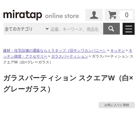
カート
マイページ
商品カテゴリ
建材・住宅設備の通販ならミラタップ（旧サンワカンパニー）
キッチン
キ
ッチン雑貨・アクセサリー
ガラスパーティション
ガラスパーティション ス
施工事例
洗面所・水回り
タイル
クエアW（白×グレーガラス）
ショールーム
施工事例
法人案件納入事例
ガラスパーティション スクエアW（白×
キッチン
浴室（風呂・
バスルー
ム）・
トイレ
ショールームの
ご案内
東京
ショールーム
グレーガラス）
ミラタップ
のあるくらし
お客様訪問
インタビュー
ドア（扉）・
建具・玄関
サポート
扉
エクステリア
（外構）
大阪
ショールーム
仙台
ショールーム
店舗・施設事例
お気に入りに登録
その他サービス
ご利用ガイド
初めての方へ
ウッドデッキ
フローリング・
床材
名古屋
ショールーム
京都
ショールーム
ミラタップと
創る家
工事会社紹介
Coziコンシ
タ
よくある質問
お問い合わせ
ASOLIE
ェルジュ
収納
インテリア・
家具
福岡
ショールーム
札幌スマート
ショールー