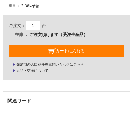
し
3.38kg/台
重量
て
い
な
ご注文：
台
い
在庫
ご注文頂けます（受注生産品）
屋
内
カートに入れる
壁・
先納期の大口案件在庫問い合わせはこちら
屋
返品・交換について
外
壁・
浴
室
壁
使
用
可