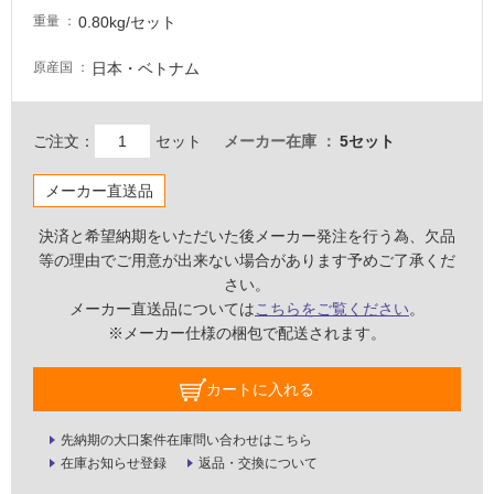
必
0.80kg/セット
重量
要
適
日本・ベトナム
原産国
し
て
い
ご注文：
セット
メーカー在庫
5セット
な
い
メーカー直送品
決済と希望納期をいただいた後メーカー発注を行う為、欠品
屋
等の理由でご用意が出来ない場合があります予めご了承くだ
内
さい。
壁・
メーカー直送品については
こちらをご覧ください
。
屋
※メーカー仕様の梱包で配送されます。
外
壁・
カートに入れる
浴
先納期の大口案件在庫問い合わせはこちら
室
在庫お知らせ登録
返品・交換について
壁