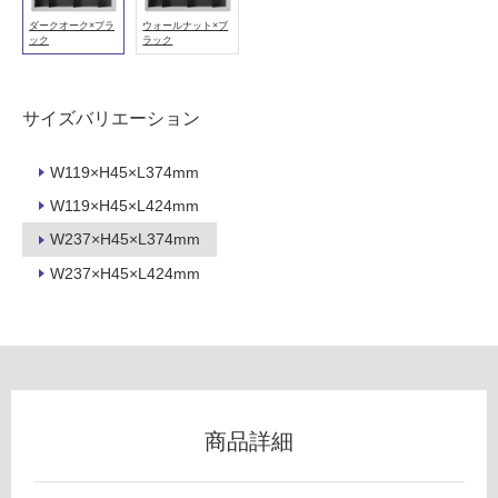
ダークオーク×ブラ
ウォールナット×ブ
フ
ック
ラック
ロ
サイズバリエーション
ー
W119×H45×L374mm
リ
W119×H45×L424mm
K
W237×H45×L374mm
ン
T
W237×H45×L424mm
6
グ
0
0
2
土足・遮
2
音・床暖
Si
Ki
対
商品詳細
Li
応
N
し