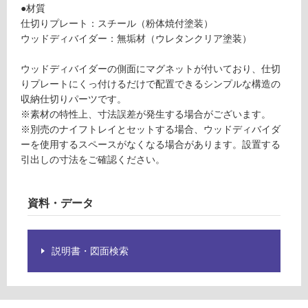
要
●材質
S
※
仕切りプレート：スチール（粉体焼付塗装）
商
ウッドディバイダー：無垢材（ウレタンクリア塗装）
運
品
賃
仕
ウッドディバイダーの側面にマグネットが付いており、仕切
合
様
りプレートにくっ付けるだけで配置できるシンプルな構造の
計
欄
収納仕切りパーツです。
:
を
※素材の特性上、寸法誤差が発生する場合がございます。
¥2,
ご
※別売のナイフトレイとセットする場合、ウッドディバイダ
11
確
ーを使用するスペースがなくなる場合があります。設置する
0/
認
引出しの寸法をご確認ください。
セ
く
ッ
だ
ト
資料・データ
さ
い
対
説明書・図面検索
応
し
て
い