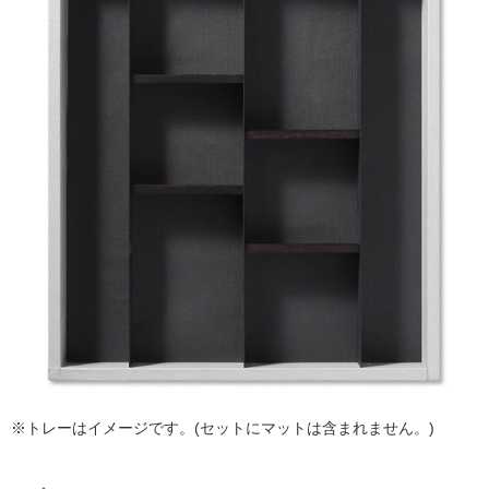
ム
修理お問い合わせ
クレーム公開
自分らしい家づくり
最高のリノベ会社が
みつ
照明
ペット用品
横浜スマート
ショールー
タ
SUVACO
かる
リノベりす
ム
ウェルビーみのお
HDC
説明書・図面検索
水まわり
3年保証
BOX
内装用建材
パネル・壁材
イ
お役立ち情報
住まいの
スタイリング
ロートアイアン
天然石・石材
ル
アイデア
ミラタップ
チャンネル
メンテナンス・
施工材
新商品
屋
オンライン相談
内
床・
屋
外
床・
浴
室
※トレーはイメージです。(セットにマットは含まれません。)
床・
駐