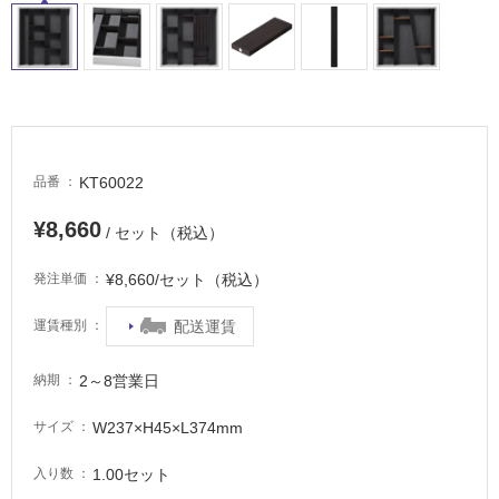
車
場
非
常
に
適
し
KT60022
品番
て
い
¥8,660
/ セット（税込）
る
¥8,660/セット（税込）
発注単価
適
し
配送運賃
運賃種別
て
い
2～8営業日
る
納期
が
W237×H45×L374mm
サイズ
注
意
1.00セット
入り数
が