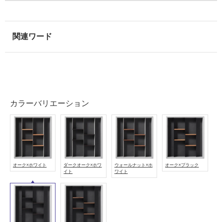
使
用
可
能
使
用
可
能
(寒
カラーバリエーション
冷
地
以
外)
使
オーク×ホワイト
ダークオーク×ホワ
ウォールナット×ホ
オーク×ブラック
用
イト
ワイト
不
可