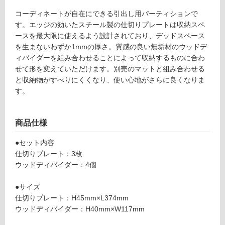
a
て
W
コーディネートが自在にできる引出し用パーティションで
い
4
す。エッジの効いたスチール製の仕切りプレートは収納スペ
る
5
ースを最大限に使えるよう設計されており、デッドスペース
対
0
を生まないわずか1mmの厚さ。質感の良い無垢材のウッドデ
応
引
ィバイダーを組み合わせることによって収納するものに合わ
し
出
せて形を変えていただけます。別売のマットと組み合わせる
て
用
と収納物がすべりにくくなり、使い心地がさらに良くなりま
い
ダ
す。
る
ー
が
ク
制
商品仕様
オ
限
ー
あ
●セット内容
ク
り
仕切りプレート：3枚
×
の
ウッドディバイダー：4個
ブ
為
ラ
注
●サイズ
ッ
意
仕切りプレート：H45mm×L374mm
ク
が
ウッドディバイダー：H40mm×W117mm
必
運賃表