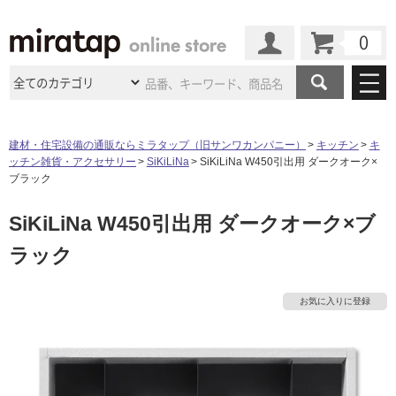
カート
マイページ
商品カテゴリ
建材・住宅設備の通販ならミラタップ（旧サンワカンパニー）
キッチン
キ
ッチン雑貨・アクセサリー
SiKiLiNa
SiKiLiNa W450引出用 ダークオーク×
施工事例
洗面所・水回り
タイル
ブラック
ショールーム
施工事例
法人案件納入事例
SiKiLiNa W450引出用 ダークオーク×ブ
キッチン
浴室（風呂・
バスルー
ム）・
トイレ
ショールームの
ご案内
東京
ショールーム
ラック
ミラタップ
のあるくらし
お客様訪問
インタビュー
ドア（扉）・
建具・玄関
サポート
扉
エクステリア
（外構）
大阪
ショールーム
仙台
ショールーム
店舗・施設事例
お気に入りに登録
その他サービス
ご利用ガイド
初めての方へ
ウッドデッキ
フローリング・
床材
名古屋
ショールーム
京都
ショールーム
ミラタップと
創る家
工事会社紹介
Coziコンシ
よくある質問
お問い合わせ
ASOLIE
ェルジュ
収納
インテリア・
家具
福岡
ショールーム
札幌スマート
ショールー