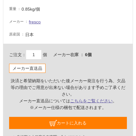
い
0.85kg/個
重量
な
い
fresco
メーカー
日本
原産国
屋
内
壁・
ご注文：
個
メーカー在庫
6個
屋
外
メーカー直送品
壁・
決済と希望納期をいただいた後メーカー発注を行う為、欠品
浴
等の理由でご用意が出来ない場合があります予めご了承くだ
室
さい。
壁
メーカー直送品については
こちらをご覧ください
。
※メーカー仕様の梱包で配送されます。
使
用
カートに入れる
可
能