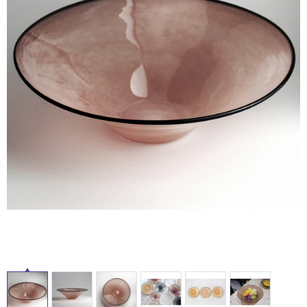
ム
修理お問い合わせ
クレーム公開
自分らしい家づくり
最高のリノベ会社が
みつ
照明
ペット用品
ル
横浜スマート
ショールー
SUVACO
かる
リノベりす
ム
ウェルビーみのお
HDC
説明書・図面検索
水まわり
3年保証
BOX
内装用建材
パネル・壁材
屋
内
お役立ち情報
住まいの
スタイリング
ロートアイアン
天然石・石材
アイデア
床・
屋
ミラタップ
チャンネル
メンテナンス・
施工材
新商品
オンライン相談
外
床・
浴
室
床・
駐
車
場
非
常