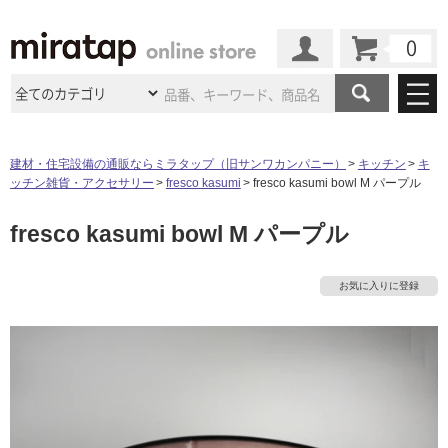
カート
マイページ
商品カテゴリ
建材・住宅設備の通販ならミラタップ（旧サンワカンパニー）
キッチン
キ
ッチン雑貨・アクセサリー
fresco kasumi
fresco kasumi bowl M パープル
施工事例
洗面所・水回り
タイル
fresco kasumi bowl M パープル
ショールーム
施工事例
法人案件納入事例
キッチン
浴室（風呂・
バスルー
ム）・
トイレ
ショールームの
ご案内
東京
ショールーム
お気に入りに登録
ミラタップ
のあるくらし
お客様訪問
インタビュー
ドア（扉）・
建具・玄関
サポート
扉
エクステリア
（外構）
大阪
ショールーム
仙台
ショールーム
店舗・施設事例
その他サービス
ご利用ガイド
初めての方へ
ウッドデッキ
フローリング・
床材
名古屋
ショールーム
京都
ショールーム
タ
ミラタップと
創る家
工事会社紹介
Coziコンシ
よくある質問
お問い合わせ
ASOLIE
ェルジュ
収納
インテリア・
家具
イ
福岡
ショールーム
札幌スマート
ショールー