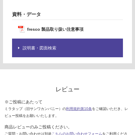
様
:
欄
¥1,
資料・データ
を
27
ご
0/
fresco 製品取り扱い注意事項
確
個
認
く
説明書・図面検索
だ
さ
い
対
応
し
レビュー
て
い
※ご投稿にあたって
な
ミラタップ（旧サンワカンパニー）の
利用規約第10条
をご確認いただき、レ
い
ビュー投稿をお願いいたします。
商品レビューのみご投稿ください。
ご質問・お問い合わせは別途
こちらのお問い合わせフォーム
をご利用くださ