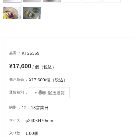
に
適
し
て
い
る
適
し
KT25359
品番
て
¥17,600
い
/ 個（税込）
る
¥17,600/個（税込）
が
発注単価
注
配送運賃
運賃種別
意
が
必
12～18営業日
納期
要
φ240×H70mm
サイズ
適
し
1.00個
入り数
て