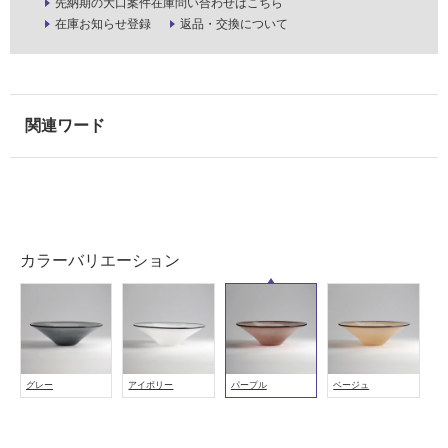
先納期の大口案件在庫問い合わせはこちら
使
在庫お知らせ登録
返品・交換について
用
可
能
(寒
冷
地
以
外)
使
用
カラーバリエーション
不
可
フ
グレー
アイボリー
パープル
ベージュ
ロ