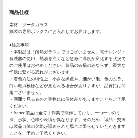
応
s
し
商品仕様
u
て
m
い
素材：ソーダガラス
i
る
紙製の専用ボックスにお入れしてお届けします。
b
が
o
制
●注意事項
wl
限
・本製品は「耐熱ガラス」ではございません。電子レンジ・
M
あ
食洗器の使用、熱湯を注ぐなど急激に温度が変化する状況で
パ
り
のご使用はおやめください。製品の破損のみならず、重大な
ー
の
怪我に繋がる恐れがございます。
プ
為
・着色方法の特性上、小さな黒点や、細かい泡、色のムラ、
ル
注
白い斑点模様などが見られる場合がありますが、品質には問
意
題ございません。
運賃表
が
・画面で見るものと実物には個体差がありますことをご了承
O
必
ください。
要
・fresco製品は全て手作業で制作しており、一つ一つの寸
※
運
法、形状、色味や表情が異なります。そのため、返品・交換
商
賃
は製品自体の欠陥が認められた場合に限らせていただきます
品
合
ことを、予めご了承ください。
仕
計