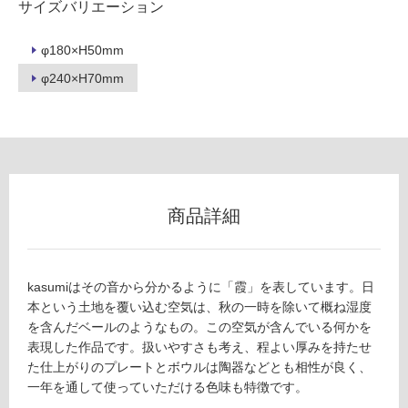
サイズバリエーション
ー
φ180×H50mm
リ
φ240×H70mm
ン
グ
K
T
土足・遮
2
商品詳細
5
音・床暖
3
対
5
応
9
kasumiはその音から分かるように「霞」を表しています。日
し
fr
本という土地を覆い込む空気は、秋の一時を除いて概ね湿度
て
e
を含んだベールのようなもの。この空気が含んでいる何かを
い
sc
表現した作品です。扱いやすさも考え、程よい厚みを持たせ
る
o
た仕上がりのプレートとボウルは陶器などとも相性が良く、
k
一年を通して使っていただける色味も特徴です。
対
a