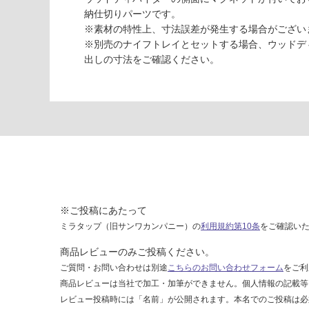
出
納仕切りパーツです。
用
※素材の特性上、寸法誤差が発生する場合がござい
ウ
※別売のナイフトレイとセットする場合、ウッドデ
ォ
出しの寸法をご確認ください。
ー
ル
ナ
ッ
ト
×
ホ
ワ
イ
ト
※ご投稿にあたって
ミラタップ（旧サンワカンパニー）の
利用規約第10条
をご確認い
運賃表
S
商品レビューのみご投稿ください。
ご質問・お問い合わせは別途
こちらのお問い合わせフォーム
をご利
運
商品レビューは当社で加工・加筆ができません。個人情報の記載等
賃
レビュー投稿時には「名前」が公開されます。本名でのご投稿は必