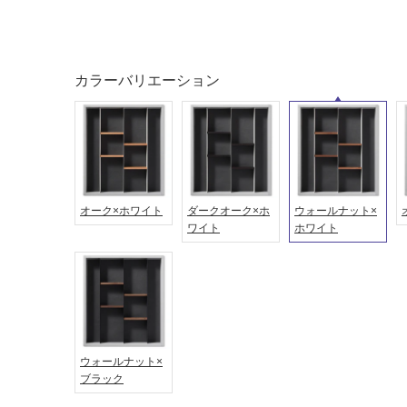
タイル
フローリ
ング
屋内床・
屋外床・
カラーバリエーション
土足・遮
浴室床・
音・床暖
駐車場
対
非
応
常
し
に
て
オーク×ホワイト
ダークオーク×ホ
ウォールナット×
適
ワイト
ホワイト
い
し
る
て
い
対
る
応
し
適
て
し
い
て
ウォールナット×
る
ブラック
い
が
る