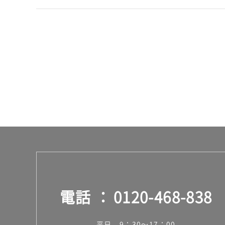
合
計
:
¥2,
11
0/
セ
ッ
ト
電話
0120-468-838
平日 9：30～17：00