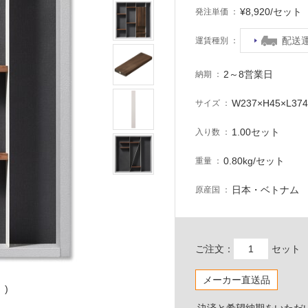
¥8,920/セッ
発注単価
配送
運賃種別
2～8営業日
納期
W237×H45×L37
サイズ
1.00セット
入り数
0.80kg/セット
重量
日本・ベトナム
原産国
ご注文：
セット
メーカー直送品
)