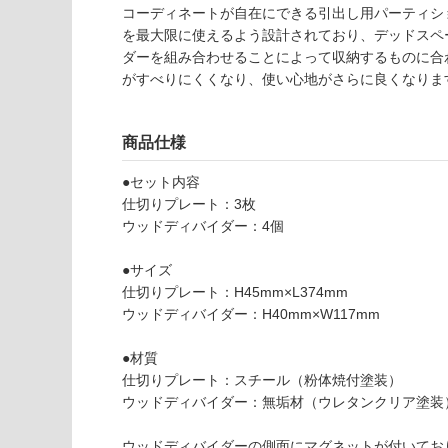
能
認
コーディネートが自在にできる引出し用パーティシ
(寒冷地
く
を最大限に使えるよう設計されており、デッドスペ
以外)
だ
ダーを組み合わせることによって収納するものに合
さ
K
がすべりにくくなり、使い心地がさらに良くなりま
使用不
い
T
可
6
対
商品仕様
0
応
0
し
●セット内容
2
て
仕切りプレート：3枚
0
い
ウッドディバイダー：4個
Si
な
Ki
い
●サイズ
Li
仕切りプレート：H45mm×L374mm
N
ウッドディバイダー：H40mm×W117mm
a
W
●材質
4
仕切りプレート：スチール（粉体焼付塗装）
5
ウッドディバイダー：無垢材（ウレタンクリア塗装
0
引
ウッドディバイダーの側面にマグネットが付いてお