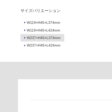
制
が
限
注
サイズバリエーション
あ
意
り
が
W119×H45×L374mm
の
必
W119×H45×L424mm
為
要
注
W237×H45×L374mm
適
意
し
W237×H45×L424mm
が
て
必
い
要
な
※
い
商
屋内壁・屋外
品
壁・浴室壁
仕
様
使用可
欄
能
を
ご
使用可
確