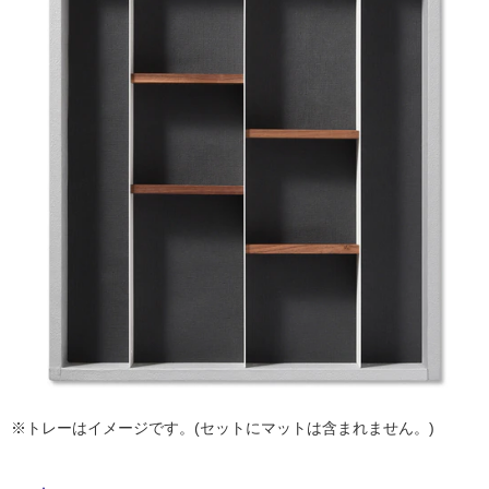
ム
修理お問い合わせ
クレーム公開
自分らしい家づくり
最高のリノベ会社が
みつ
照明
ペット用品
横浜スマート
ショールー
タ
SUVACO
かる
リノベりす
ム
ウェルビーみのお
HDC
説明書・図面検索
水まわり
3年保証
BOX
内装用建材
パネル・壁材
イ
お役立ち情報
住まいの
スタイリング
ロートアイアン
天然石・石材
ル
アイデア
ミラタップ
チャンネル
メンテナンス・
施工材
新商品
屋
オンライン相談
内
床・
屋
外
床・
浴
室
※トレーはイメージです。(セットにマットは含まれません。)
床・
駐