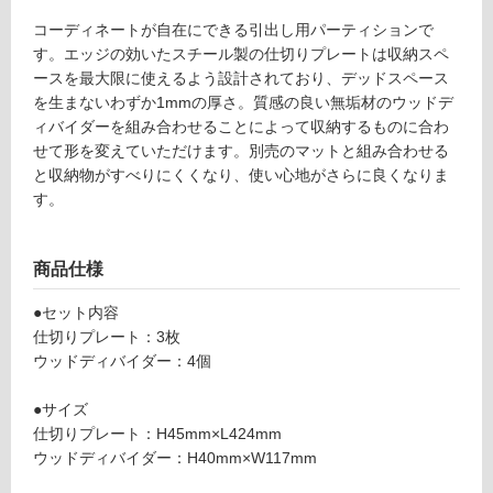
て
W
コーディネートが自在にできる引出し用パーティションで
い
4
す。エッジの効いたスチール製の仕切りプレートは収納スペ
る
5
ースを最大限に使えるよう設計されており、デッドスペース
0
対
を生まないわずか1mmの厚さ。質感の良い無垢材のウッドデ
引
応
ィバイダーを組み合わせることによって収納するものに合わ
出
し
せて形を変えていただけます。別売のマットと組み合わせる
用
て
と収納物がすべりにくくなり、使い心地がさらに良くなりま
ウ
い
す。
ォ
る
ー
が
ル
制
商品仕様
ナ
限
ッ
あ
●セット内容
ト
り
仕切りプレート：3枚
×
の
ウッドディバイダー：4個
ホ
為
ワ
注
●サイズ
イ
意
仕切りプレート：H45mm×L424mm
ト
が
ウッドディバイダー：H40mm×W117mm
必