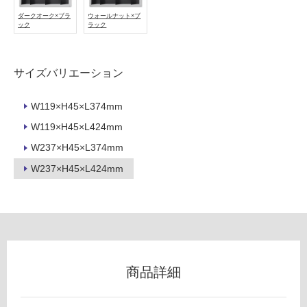
ダークオーク×ブラ
ウォールナット×ブ
フ
ック
ラック
ロ
サイズバリエーション
ー
W119×H45×L374mm
リ
W119×H45×L424mm
K
W237×H45×L374mm
T
ン
6
W237×H45×L424mm
0
グ
0
2
土足・遮
6
Si
音・床暖
Ki
対
商品詳細
Li
応
N
し
a