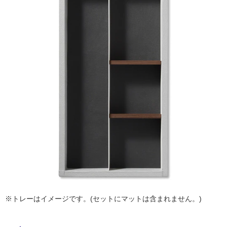
ム
修理お問い合わせ
クレーム公開
自分らしい家づくり
最高のリノベ会社が
みつ
照明
ペット用品
横浜スマート
ショールー
タ
SUVACO
かる
リノベりす
ム
ウェルビーみのお
HDC
説明書・図面検索
水まわり
3年保証
BOX
内装用建材
パネル・壁材
イ
お役立ち情報
住まいの
スタイリング
ロートアイアン
天然石・石材
ル
アイデア
ミラタップ
チャンネル
メンテナンス・
施工材
新商品
屋
オンライン相談
内
床・
屋
外
床・
浴
室
※トレーはイメージです。(セットにマットは含まれません。)
床・
駐