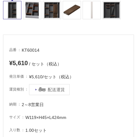
車
場
非
常
に
適
し
KT60014
品番
て
い
¥5,610
/ セット（税込）
る
¥5,610/セット（税込）
発注単価
適
し
配送運賃
運賃種別
て
い
2～8営業日
る
納期
が
W119×H45×L424mm
サイズ
注
意
1.00セット
入り数
が