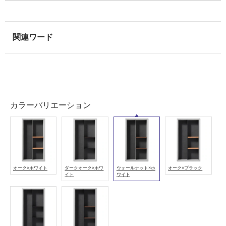
使
用
可
能
使
用
可
能
(寒
カラーバリエーション
冷
地
以
外)
使
オーク×ホワイト
ダークオーク×ホワ
ウォールナット×ホ
オーク×ブラック
用
イト
ワイト
不
可