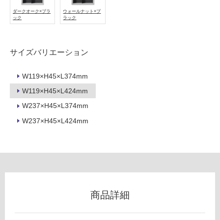
ダークオーク×ブラ
ウォールナット×ブ
フ
ック
ラック
ロ
サイズバリエーション
ー
W119×H45×L374mm
リ
W119×H45×L424mm
K
W237×H45×L374mm
T
ン
6
W237×H45×L424mm
0
グ
0
1
土足・遮
4
Si
音・床暖
Ki
対
商品詳細
Li
応
N
し
a