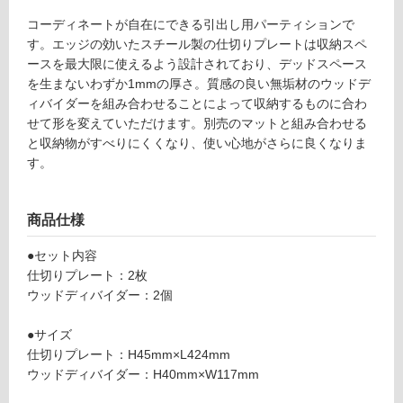
て
W
コーディネートが自在にできる引出し用パーティションで
い
3
す。エッジの効いたスチール製の仕切りプレートは収納スペ
る
0
ースを最大限に使えるよう設計されており、デッドスペース
0
対
を生まないわずか1mmの厚さ。質感の良い無垢材のウッドデ
引
応
ィバイダーを組み合わせることによって収納するものに合わ
出
し
せて形を変えていただけます。別売のマットと組み合わせる
用
て
と収納物がすべりにくくなり、使い心地がさらに良くなりま
ウ
い
す。
ォ
る
ー
が
ル
制
商品仕様
ナ
限
ッ
あ
●セット内容
ト
り
仕切りプレート：2枚
×
の
ウッドディバイダー：2個
ホ
為
ワ
注
●サイズ
イ
意
仕切りプレート：H45mm×L424mm
ト
が
ウッドディバイダー：H40mm×W117mm
必