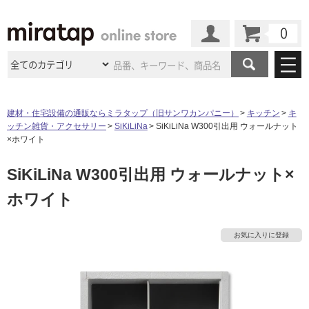
カート
マイページ
商品カテゴリ
建材・住宅設備の通販ならミラタップ（旧サンワカンパニー）
キッチン
キ
ッチン雑貨・アクセサリー
SiKiLiNa
SiKiLiNa W300引出用 ウォールナット
施工事例
洗面所・水回り
タイル
×ホワイト
ショールーム
施工事例
法人案件納入事例
SiKiLiNa W300引出用 ウォールナット×
キッチン
浴室（風呂・
バスルー
ム）・
トイレ
ショールームの
ご案内
東京
ショールーム
ホワイト
ミラタップ
のあるくらし
お客様訪問
インタビュー
ドア（扉）・
建具・玄関
サポート
扉
エクステリア
（外構）
大阪
ショールーム
仙台
ショールーム
店舗・施設事例
お気に入りに登録
その他サービス
ご利用ガイド
初めての方へ
ウッドデッキ
フローリング・
床材
名古屋
ショールーム
京都
ショールーム
ミラタップと
創る家
工事会社紹介
Coziコンシ
よくある質問
お問い合わせ
ASOLIE
ェルジュ
収納
インテリア・
家具
福岡
ショールーム
札幌スマート
ショールー