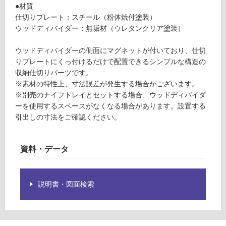
運賃表
要
●材質
S
※
仕切りプレート：スチール（粉体焼付塗装）
商
ウッドディバイダー：無垢材（ウレタンクリア塗装）
品
運
仕
ウッドディバイダーの側面にマグネットが付いており、仕切
賃
様
りプレートにくっ付けるだけで配置できるシンプルな構造の
合
欄
収納仕切りパーツです。
計
を
※素材の特性上、寸法誤差が発生する場合がございます。
:
ご
※別売のナイフトレイとセットする場合、ウッドディバイダ
¥2,
確
ーを使用するスペースがなくなる場合があります。設置する
11
認
引出しの寸法をご確認ください。
0/
く
セ
だ
ッ
資料・データ
さ
ト
い
対
説明書・図面検索
応
し
て
い