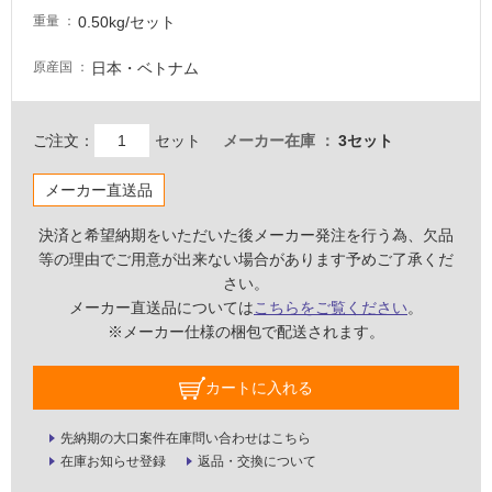
必
0.50kg/セット
重量
要
適
日本・ベトナム
原産国
し
て
い
ご注文：
セット
メーカー在庫
3セット
な
い
メーカー直送品
決済と希望納期をいただいた後メーカー発注を行う為、欠品
屋
等の理由でご用意が出来ない場合があります予めご了承くだ
内
さい。
壁・
メーカー直送品については
こちらをご覧ください
。
屋
※メーカー仕様の梱包で配送されます。
外
壁・
カートに入れる
浴
先納期の大口案件在庫問い合わせはこちら
室
在庫お知らせ登録
返品・交換について
壁