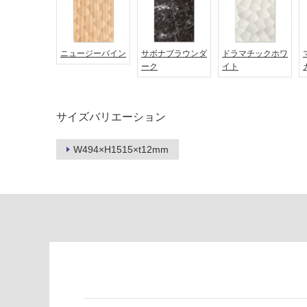
対
非
応
常
し
に
ニュージーパイン
サボナブラウンダ
ドラマチックホワ
て
適
ーク
イト
い
し
る
て
い
対
サイズバリエーション
る
応
し
適
W494×H1515×t12mm
て
し
い
て
る
い
が
る
制
が
限
注
あ
意
り
が
の
必
為
要