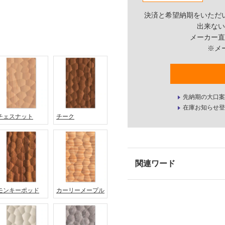
決済と希望納期をいただ
出来ない
メーカー直
※メ
先納期の大口案
在庫お知らせ登
チェスナット
チーク
モンキーポッド
カーリーメープル