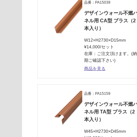
品番：PA15039
デザインウォール不燃
ネル用 CA型 ブラス（2
本入り）
W12×H2730×D15mm
¥14,000/セット
在庫：ご注文頂けます。(
期ご確認下さい)
商品を見る
品番：PA15159
デザインウォール不燃
ネル用 TA型 ブラス（2
本入り）
W45×H2730×D45mm