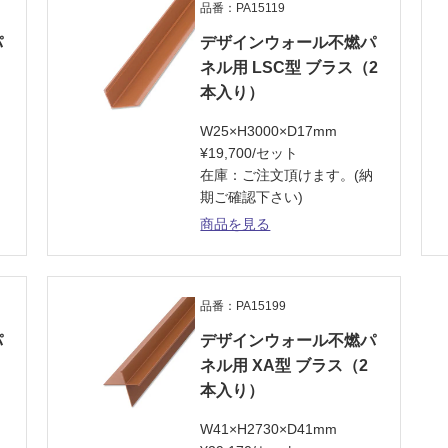
品番：PA15119
パ
デザインウォール不燃パ
ネル用 LSC型 ブラス（2
本入り）
W25×H3000×D17mm
¥19,700/セット
納
在庫：ご注文頂けます。(納
期ご確認下さい)
商品を見る
品番：PA15199
パ
デザインウォール不燃パ
ネル用 XA型 ブラス（2
本入り）
W41×H2730×D41mm