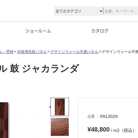
ショールーム
カタログ
ル・壁材
内装用化粧パネル
デザインウォール不燃パネル
デザインウォール不燃
 鼓 ジャカランダ
PA13029
品番
¥48,800
/ m2（税込）