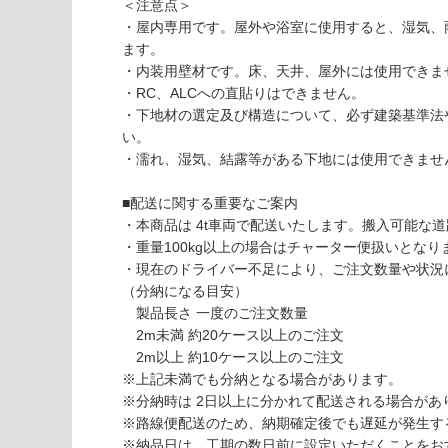
A
応
＜注意点＞
1
し
・屋内専用です。屋外や浴室に使用すると、湿気、
3
て
ます。
0
い
・内装用壁材です。床、天井、屋外には使用できま
2
な
・RC、ALCへの直貼りはできません。
9
い
・下地材の選定及び構造について、必ず建築基準法
デ
い。
ザ
・濡れ、湿気、結露等がある下地には使用できませ
イ
ン
■配送に関する重要なご案内
ウ
・本商品は 4t車両で配送いたします。搬入可能な
ォ
・重量100kg以上の場合はチャーター便扱いとなりま
ー
・現在のドライバー不足により、ご注文数量や状況
ル
（分納になる目安）
不
製品長さ 一度のご注文数量
燃
2m未満 約20ケース以上のご注文
パ
2m以上 約10ケース以上のご注文
ネ
※上記未満でも分納となる場合があります。
ル
※分納時は 2日以上に分かれて配送される場合があ
鼓
※路線便配送のため、納期確定後でも遅延が発生す
ジ
※納品日は、工期の数日前に設定いただくことをお