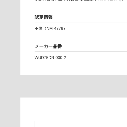
ャ
カ
ラ
認定情報
ン
不燃（NM-4778）
ダ
運賃表
メーカー品番
D
WUD75DR-000-2
運
賃
合
計
:
¥2,
58
0/
ケ
ー
ス