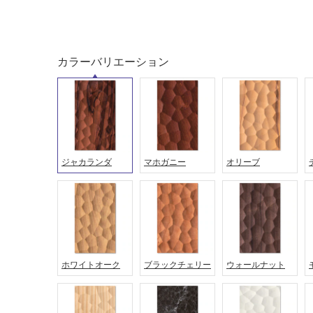
カラーバリエーション
ジャカランダ
マホガニー
オリーブ
タイル
フローリ
ング
屋内床・
ホワイトオーク
ブラックチェリー
ウォールナット
屋外床・
土足・遮
浴室床・
音・床暖
駐車場