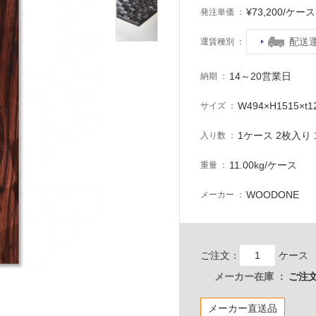
¥73,200/ケ
発注単価
配送
運賃種別
14～20営業日
納期
W494×H1515×t
サイズ
1ケース 2枚入り 1
入り数
11.00kg/ケース
重量
WOODONE
メーカー
ご注文：
ケース
メーカー在庫
ご注文
メーカー直送品