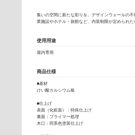
注
適
意
し
が
集いの空間に新たな彩りを。デザインウォールの不
て
必
業施設やホテル・旅館など、内装制限が定められた
い
要
な
※
い
商
使用用途
屋内壁・屋外
品
壁・浴室壁
屋内専用
仕
様
使用可
欄
能
商品仕様
を
ご
■基材
使用可
確
けい酸カルシウム板
能
認
(寒冷地
く
■仕上げ
以外)
だ
表面（化粧面）：特殊仕上げ
さ
使用不
裏面：プライマー処理
い
可
木口：同系色塗装仕上げ
P
対