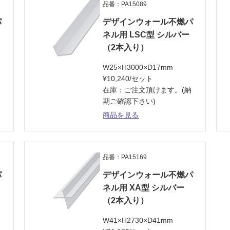
品番：PA15089
パ
デザインウォール不燃パ
ネル用 LSC型 シルバー
（2本入り）
W25×H3000×D17mm
¥10,240/セット
納
在庫：ご注文頂けます。(納
期ご確認下さい)
商品を見る
品番：PA15169
パ
デザインウォール不燃パ
ネル用 XA型 シルバー
（2本入り）
W41×H2730×D41mm