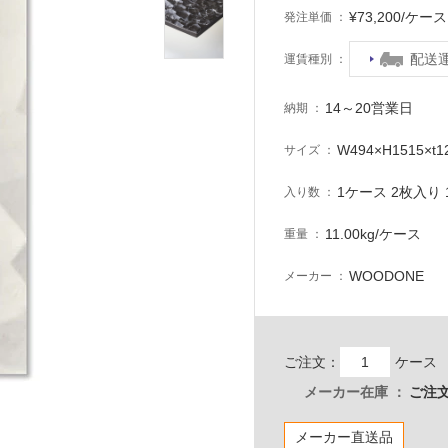
¥73,200/ケ
発注単価
配送
運賃種別
14～20営業日
納期
W494×H1515×t
サイズ
1ケース 2枚入り 1
入り数
11.00kg/ケース
重量
WOODONE
メーカー
ご注文：
ケース
メーカー在庫
ご注文
メーカー直送品