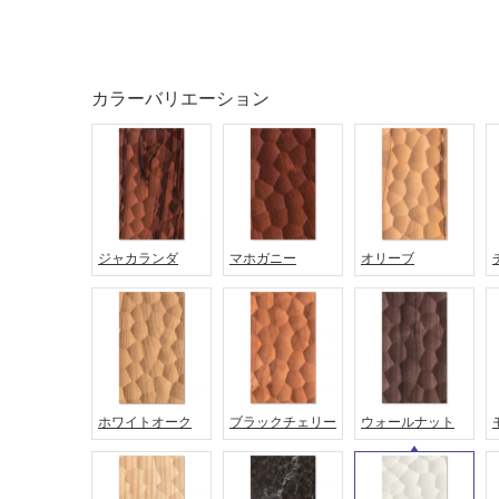
カラーバリエーション
ジャカランダ
マホガニー
オリーブ
タイル
フローリ
ング
屋内床・
ホワイトオーク
ブラックチェリー
ウォールナット
屋外床・
土足・遮
浴室床・
音・床暖
駐車場