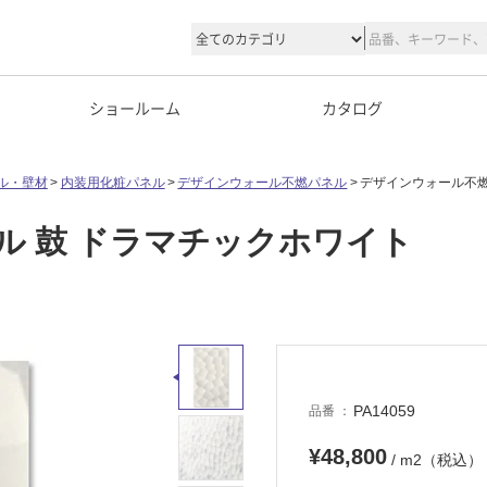
ショールーム
カタログ
ル・壁材
内装用化粧パネル
デザインウォール不燃パネル
デザインウォール不燃
ル 鼓 ドラマチックホワイト
PA14059
品番
¥48,800
/ m2（税込）