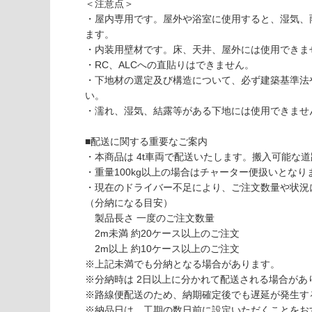
4
応
＜注意点＞
0
し
・屋内専用です。屋外や浴室に使用すると、湿気、
5
て
ます。
9
い
・内装用壁材です。床、天井、屋外には使用できま
デ
な
・RC、ALCへの直貼りはできません。
ザ
い
・下地材の選定及び構造について、必ず建築基準法
イ
い。
ン
・濡れ、湿気、結露等がある下地には使用できませ
ウ
ォ
■配送に関する重要なご案内
ー
・本商品は 4t車両で配送いたします。搬入可能な
ル
・重量100kg以上の場合はチャーター便扱いとなりま
不
・現在のドライバー不足により、ご注文数量や状況
燃
（分納になる目安）
パ
製品長さ 一度のご注文数量
ネ
2m未満 約20ケース以上のご注文
ル
2m以上 約10ケース以上のご注文
鼓
※上記未満でも分納となる場合があります。
ド
※分納時は 2日以上に分かれて配送される場合があ
ラ
※路線便配送のため、納期確定後でも遅延が発生す
マ
※納品日は、工期の数日前に設定いただくことをお