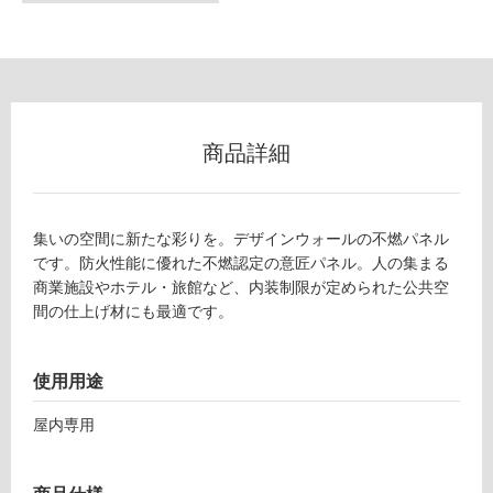
な
い
屋
内
壁・
商品詳細
屋
外
壁・
集いの空間に新たな彩りを。デザインウォールの不燃パネル
浴
です。防火性能に優れた不燃認定の意匠パネル。人の集まる
商業施設やホテル・旅館など、内装制限が定められた公共空
室
間の仕上げ材にも最適です。
壁
使
使用用途
用
可
屋内専用
能
使
用