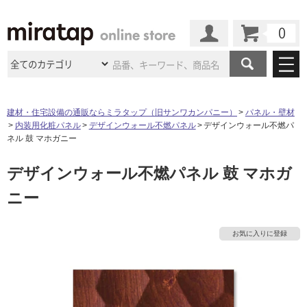
カート
マイページ
商品カテゴリ
建材・住宅設備の通販ならミラタップ（旧サンワカンパニー）
パネル・壁材
内装用化粧パネル
デザインウォール不燃パネル
デザインウォール不燃パ
施工事例
洗面所・水回り
タイル
ネル 鼓 マホガニー
ショールーム
施工事例
法人案件納入事例
デザインウォール不燃パネル 鼓 マホガ
キッチン
浴室（風呂・
バスルー
ム）・
トイレ
ショールームの
ご案内
東京
ショールーム
ニー
ミラタップ
のあるくらし
お客様訪問
インタビュー
ドア（扉）・
建具・玄関
サポート
扉
エクステリア
（外構）
大阪
ショールーム
仙台
ショールーム
店舗・施設事例
お気に入りに登録
その他サービス
ご利用ガイド
初めての方へ
ウッドデッキ
フローリング・
床材
名古屋
ショールーム
京都
ショールーム
ミラタップと
創る家
工事会社紹介
Coziコンシ
よくある質問
お問い合わせ
ASOLIE
ェルジュ
収納
インテリア・
家具
福岡
ショールーム
札幌スマート
ショールー