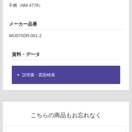
て
燃
不燃（NM-4778）
い
パ
る
ネ
が
メーカー品番
ル
制
鼓
限
WUD75DR-001-2
マ
あ
ホ
り
ガ
資料・データ
の
ニ
為
ー
注
意
説明書・図面検索
運賃表
が
D
必
要
運
※
賃
商
合
品
こちらの商品もお忘れなく
計
仕
:
様
¥2,