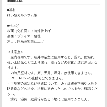
商品仕様
可
■基材
能
けい酸カルシウム板
(寒
冷
■仕上げ
地
表面（化粧面）：特殊仕上げ
以
裏面：プライマー処理
外)
木口：同系色塗装仕上げ
使
用
＜注意点＞
不
・屋内専用です。屋外や浴室に使用すると、湿気、雨漏れ、
可
強い太陽光などにより腐れ、割れなどの劣化が進む原因とな
ります。
・内装用壁材です。床、天井、屋外には使用できません。
・RC、ALCへの直貼りはできません。
フ
・下地材の選定及び構造について、必ず建築基準法や火災予
防条例などの法令、法規に適合したものであるかご確認くだ
ロ
さい。
・濡れ、湿気、結露等がある下地には使用できません。
ー