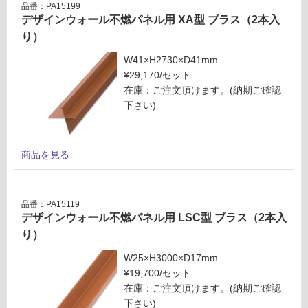
欄
品番：PA15199
58
を
デザインウォール不燃パネル用 XA型 ブラス（2本入
0/
ご
り）
ケ
確
ー
W41×H2730×D41mm
認
ス
¥29,170/セット
く
在庫：ご注文頂けます。(納期ご確認
だ
下さい)
さ
い
対
商品を見る
応
し
て
品番：PA15119
い
デザインウォール不燃パネル用 LSC型 ブラス（2本入
な
り）
い
W25×H3000×D17mm
¥19,700/セット
在庫：ご注文頂けます。(納期ご確認
下さい)