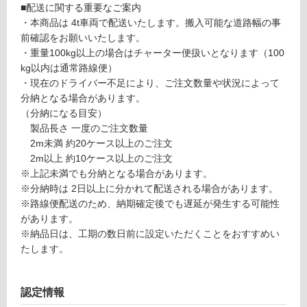
■配送に関する重要なご案内
・本商品は 4t車両で配送いたします。搬入可能な道路幅の事
リ
前確認をお願いいたします。
・重量100kg以上の場合はチャーター便扱いとなります（100
ン
kg以内は通常路線便）
P
・現在のドライバー不足により、ご注文数量や状況によって
グ
A
分納となる場合があります。
1
（分納になる目安）
3
製品長さ 一度のご注文数量
土足・遮
0
2m未満 約20ケース以上のご注文
音・床暖
5
2m以上 約10ケース以上のご注文
9
対
※上記未満でも分納となる場合があります。
デ
応
※分納時は 2日以上に分かれて配送される場合があります。
ザ
し
※路線便配送のため、納期確定後でも遅延が発生する可能性
イ
て
があります。
ン
い
※納品日は、工期の数日前に設定いただくことをおすすめい
ウ
る
たします。
ォ
対
ー
応
ル
認定情報
し
不