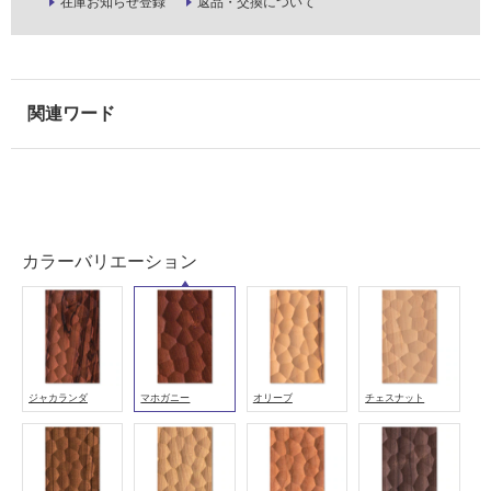
ル
在庫お知らせ登録
返品・交換について
屋
内
床・
屋
外
床・
浴
室
カラーバリエーション
床・
駐
車
場
ジャカランダ
マホガニー
オリーブ
チェスナット
非
常
に
適