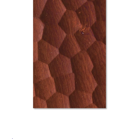
ム
修理お問い合わせ
クレーム公開
自分らしい家づくり
最高のリノベ会社が
みつ
照明
ペット用品
横浜スマート
ショールー
SUVACO
かる
リノベりす
ム
ウェルビーみのお
HDC
説明書・図面検索
水まわり
3年保証
BOX
内装用建材
パネル・壁材
お役立ち情報
住まいの
スタイリング
ロートアイアン
天然石・石材
アイデア
ミラタップ
チャンネル
メンテナンス・
施工材
新商品
オンライン相談