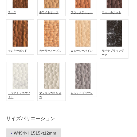
し
て
チーク
ホワイトオーク
ブラックチェリー
ウォールナット
い
る
適
し
て
モンキーポッド
カーリーメープル
ニュージーパイン
サボナブラウンダ
い
ーク
る
が
注
意
が
ドラマチックホワ
マジョルカコルス
ムルシアブラウン
必
イト
カ
要
適
サイズバリエーション
し
て
い
W494×H1515×t12mm