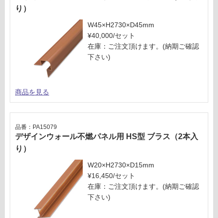
0/
を
り）
ケ
ご
ー
確
W45×H2730×D45mm
ス
認
¥40,000/セット
く
在庫：ご注文頂けます。(納期ご確認
だ
下さい)
さ
い
商品を見る
対
応
し
て
品番：PA15079
デザインウォール不燃パネル用 HS型 ブラス（2本入
い
な
り）
い
W20×H2730×D15mm
¥16,450/セット
在庫：ご注文頂けます。(納期ご確認
下さい)