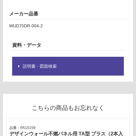
い
燃
る
パ
メーカー品番
が
ネ
制
WUD75DR-004-2
ル
限
鼓
あ
チ
り
資料・データ
ー
の
ク
為
注
説明書・図面検索
運賃表
意
D
が
必
運
要
賃
※
合
商
こちらの商品もお忘れなく
計
品
:
仕
¥2,
様
品番：PA15159
58
欄
デザインウォール不燃パネル用 TA型 ブラス（2本入