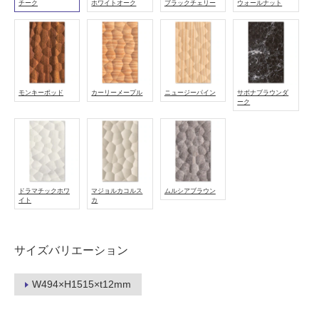
チーク
ホワイトオーク
ブラックチェリー
ウォールナット
て
い
る
適
し
モンキーポッド
カーリーメープル
ニュージーパイン
サボナブラウンダ
て
ーク
い
る
が
注
意
ドラマチックホワ
マジョルカコルス
ムルシアブラウン
が
イト
カ
必
要
適
サイズバリエーション
し
て
W494×H1515×t12mm
い
な