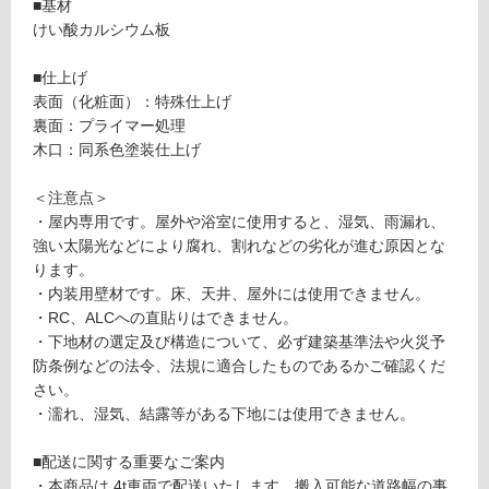
可
■基材
能
けい酸カルシウム板
(寒
冷
■仕上げ
地
表面（化粧面）：特殊仕上げ
以
裏面：プライマー処理
外)
木口：同系色塗装仕上げ
使
＜注意点＞
用
・屋内専用です。屋外や浴室に使用すると、湿気、雨漏れ、
不
強い太陽光などにより腐れ、割れなどの劣化が進む原因とな
可
ります。
・内装用壁材です。床、天井、屋外には使用できません。
・RC、ALCへの直貼りはできません。
・下地材の選定及び構造について、必ず建築基準法や火災予
フ
防条例などの法令、法規に適合したものであるかご確認くだ
さい。
ロ
・濡れ、湿気、結露等がある下地には使用できません。
ー
■配送に関する重要なご案内
・本商品は 4t車両で配送いたします。搬入可能な道路幅の事