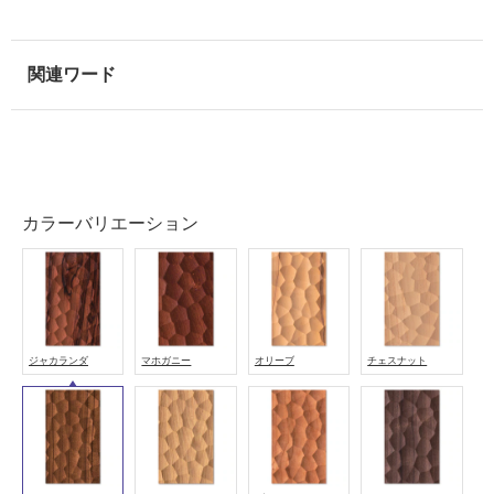
屋
内
床・
屋
外
床・
浴
カラーバリエーション
室
床・
駐
車
場
ジャカランダ
マホガニー
オリーブ
チェスナット
非
常
に
適
し