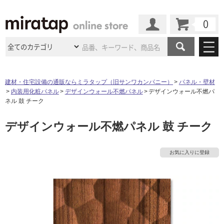
カート
マイページ
商品カテゴリ
建材・住宅設備の通販ならミラタップ（旧サンワカンパニー）
パネル・壁材
内装用化粧パネル
デザインウォール不燃パネル
デザインウォール不燃パ
施工事例
洗面所・水回り
タイル
ネル 鼓 チーク
ショールーム
施工事例
法人案件納入事例
デザインウォール不燃パネル 鼓 チーク
キッチン
浴室（風呂・
バスルー
ム）・
トイレ
ショールームの
ご案内
東京
ショールーム
ミラタップ
のあるくらし
お客様訪問
インタビュー
ドア（扉）・
建具・玄関
お気に入りに登録
サポート
扉
エクステリア
（外構）
大阪
ショールーム
仙台
ショールーム
店舗・施設事例
その他サービス
ご利用ガイド
初めての方へ
ウッドデッキ
フローリング・
床材
名古屋
ショールーム
京都
ショールーム
ミラタップと
創る家
工事会社紹介
Coziコンシ
よくある質問
お問い合わせ
ASOLIE
ェルジュ
収納
インテリア・
家具
福岡
ショールーム
札幌スマート
ショールー