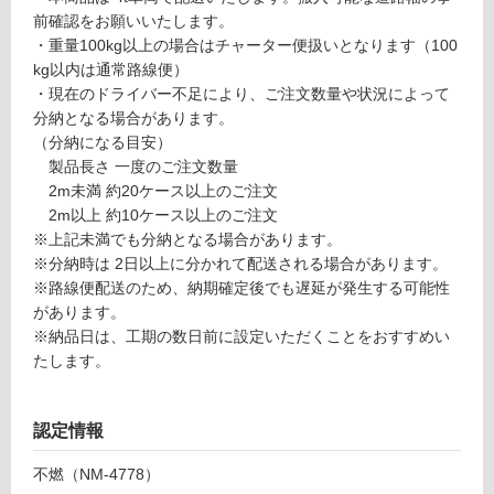
リ
前確認をお願いいたします。
・重量100kg以上の場合はチャーター便扱いとなります（100
kg以内は通常路線便）
ン
・現在のドライバー不足により、ご注文数量や状況によって
分納となる場合があります。
グ
P
（分納になる目安）
A
製品長さ 一度のご注文数量
1
土足・遮
2m未満 約20ケース以上のご注文
3
2m以上 約10ケース以上のご注文
音・床暖
1
※上記未満でも分納となる場合があります。
4
対
※分納時は 2日以上に分かれて配送される場合があります。
9
応
※路線便配送のため、納期確定後でも遅延が発生する可能性
デ
し
があります。
ザ
て
※納品日は、工期の数日前に設定いただくことをおすすめい
イ
い
たします。
ン
る
ウ
対
ォ
認定情報
応
ー
し
ル
不燃（NM-4778）
て
不