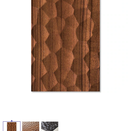
ム
修理お問い合わせ
クレーム公開
自分らしい家づくり
最高のリノベ会社が
みつ
照明
ペット用品
横浜スマート
ショールー
SUVACO
かる
リノベりす
ム
ウェルビーみのお
HDC
説明書・図面検索
水まわり
3年保証
BOX
内装用建材
パネル・壁材
お役立ち情報
住まいの
スタイリング
ロートアイアン
天然石・石材
アイデア
ミラタップ
チャンネル
メンテナンス・
施工材
新商品
オンライン相談