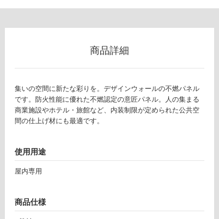
い
屋
内
商品詳細
壁・
屋
外
集いの空間に新たな彩りを。デザインウォールの不燃パネル
壁・
です。防火性能に優れた不燃認定の意匠パネル。人の集まる
浴
商業施設やホテル・旅館など、内装制限が定められた公共空
室
間の仕上げ材にも最適です。
壁
使
使用用途
用
屋内専用
可
能
使
商品仕様
用