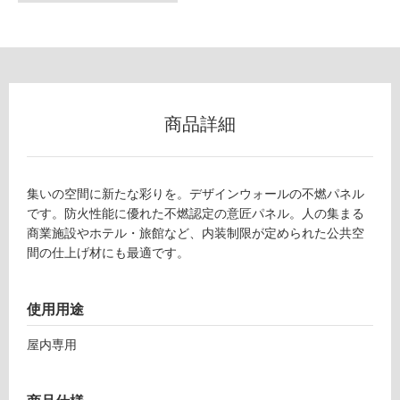
な
い
屋
内
壁・
商品詳細
屋
外
壁・
集いの空間に新たな彩りを。デザインウォールの不燃パネル
浴
です。防火性能に優れた不燃認定の意匠パネル。人の集まる
商業施設やホテル・旅館など、内装制限が定められた公共空
室
間の仕上げ材にも最適です。
壁
使
使用用途
用
可
屋内専用
能
使
用