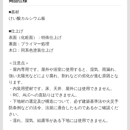
商品仕様
可
■基材
能
けい酸カルシウム板
(寒
冷
■仕上げ
地
表面（化粧面）：特殊仕上げ
以
裏面：プライマー処理
外)
木口：同系色塗装仕上げ
使
用
＜注意点＞
不
・屋内専用です。屋外や浴室に使用すると、湿気、雨漏れ、
可
強い太陽光などにより腐れ、割れなどの劣化が進む原因とな
ります。
・内装用壁材です。床、天井、屋外には使用できません。
・RC、ALCへの直貼りはできません。
フ
・下地材の選定及び構造について、必ず建築基準法や火災予
防条例などの法令、法規に適合したものであるかご確認くだ
ロ
さい。
・濡れ、湿気、結露等がある下地には使用できません。
ー