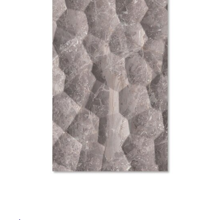
ム
修理お問い合わせ
クレーム公開
自分らしい家づくり
最高のリノベ会社が
みつ
照明
ペット用品
横浜スマート
ショールー
SUVACO
かる
リノベりす
ム
ウェルビーみのお
HDC
説明書・図面検索
水まわり
3年保証
BOX
内装用建材
パネル・壁材
お役立ち情報
住まいの
スタイリング
ロートアイアン
天然石・石材
アイデア
ミラタップ
チャンネル
メンテナンス・
施工材
新商品
オンライン相談