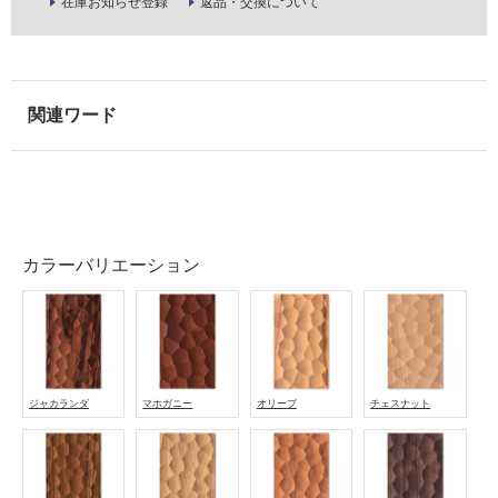
ル
在庫お知らせ登録
返品・交換について
屋
内
床・
屋
外
床・
浴
室
カラーバリエーション
床・
駐
車
場
ジャカランダ
マホガニー
オリーブ
チェスナット
非
常
に
適