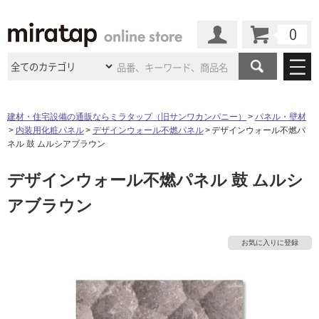
カート
マイページ
商品カテゴリ
建材・住宅設備の通販ならミラタップ（旧サンワカンパニー）
パネル・壁材
内装用化粧パネル
デザインウォール不燃パネル
デザインウォール不燃パ
施工事例
洗面所・水回り
タイル
ネル 鼓 ムルシアブラウン
ショールーム
施工事例
法人案件納入事例
デザインウォール不燃パネル 鼓 ムルシ
キッチン
浴室（風呂・
バスルー
ム）・
トイレ
ショールームの
ご案内
東京
ショールーム
アブラウン
ミラタップ
のあるくらし
お客様訪問
インタビュー
ドア（扉）・
建具・玄関
サポート
扉
エクステリア
（外構）
大阪
ショールーム
仙台
ショールーム
店舗・施設事例
お気に入りに登録
その他サービス
ご利用ガイド
初めての方へ
ウッドデッキ
フローリング・
床材
名古屋
ショールーム
京都
ショールーム
ミラタップと
創る家
工事会社紹介
Coziコンシ
よくある質問
お問い合わせ
ASOLIE
ェルジュ
収納
インテリア・
家具
福岡
ショールーム
札幌スマート
ショールー