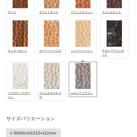
し
て
チーク
ホワイトオーク
ブラックチェリー
ウォールナット
い
る
適
し
て
モンキーポッド
カーリーメープル
ニュージーパイン
サボナブラウンダ
い
ーク
る
が
注
意
が
ドラマチックホワ
マジョルカコルス
ムルシアブラウン
必
イト
カ
要
適
サイズバリエーション
し
て
い
W494×H1515×t12mm