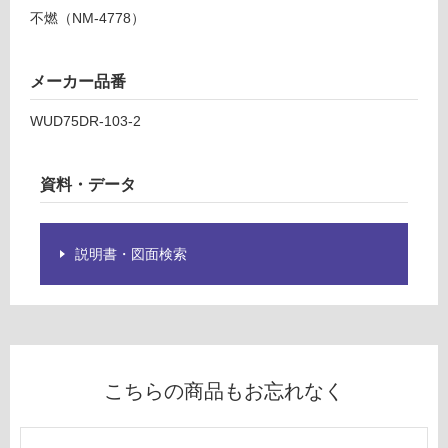
パ
て
不燃（NM-4778）
ネ
い
ル
る
鼓
が
メーカー品番
ム
制
ル
限
WUD75DR-103-2
シ
あ
ア
り
ブ
資料・データ
の
ラ
為
ウ
注
ン
意
説明書・図面検索
が
運賃表
必
D
要
※
商
運
品
こちらの商品もお忘れなく
賃
仕
合
様
計