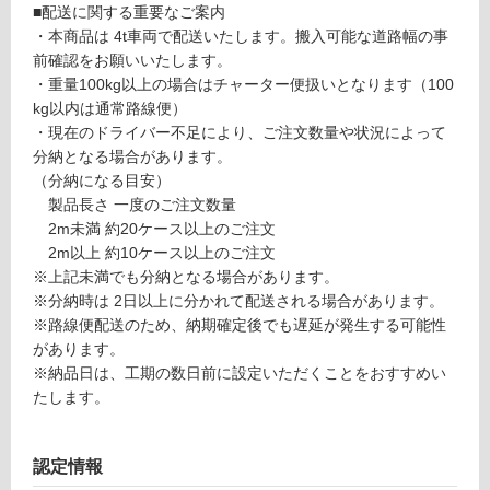
■配送に関する重要なご案内
・本商品は 4t車両で配送いたします。搬入可能な道路幅の事
リ
前確認をお願いいたします。
・重量100kg以上の場合はチャーター便扱いとなります（100
P
ン
kg以内は通常路線便）
A
・現在のドライバー不足により、ご注文数量や状況によって
1
グ
分納となる場合があります。
4
（分納になる目安）
1
製品長さ 一度のご注文数量
土足・遮
1
2m未満 約20ケース以上のご注文
9
音・床暖
2m以上 約10ケース以上のご注文
デ
対
※上記未満でも分納となる場合があります。
ザ
応
※分納時は 2日以上に分かれて配送される場合があります。
イ
し
※路線便配送のため、納期確定後でも遅延が発生する可能性
ン
て
があります。
ウ
い
※納品日は、工期の数日前に設定いただくことをおすすめい
ォ
る
たします。
ー
ル
対
不
応
認定情報
燃
し