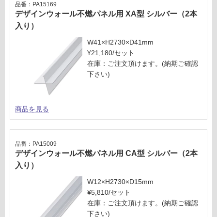
欄
:
品番：PA15169
を
デザインウォール不燃パネル用 XA型 シルバー（2本
¥2,
ご
58
入り）
確
0/
W41×H2730×D41mm
認
ケ
¥21,180/セット
く
ー
在庫：ご注文頂けます。(納期ご確認
だ
ス
下さい)
さ
い
対
商品を見る
応
し
て
品番：PA15009
い
デザインウォール不燃パネル用 CA型 シルバー（2本
な
入り）
い
W12×H2730×D15mm
¥5,810/セット
在庫：ご注文頂けます。(納期ご確認
下さい)