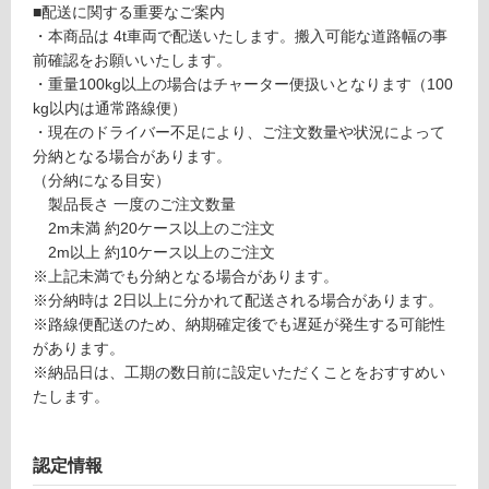
■配送に関する重要なご案内
・本商品は 4t車両で配送いたします。搬入可能な道路幅の事
リ
前確認をお願いいたします。
・重量100kg以上の場合はチャーター便扱いとなります（100
ン
kg以内は通常路線便）
P
・現在のドライバー不足により、ご注文数量や状況によって
グ
A
分納となる場合があります。
1
（分納になる目安）
3
製品長さ 一度のご注文数量
土足・遮
0
2m未満 約20ケース以上のご注文
音・床暖
3
2m以上 約10ケース以上のご注文
9
対
※上記未満でも分納となる場合があります。
デ
応
※分納時は 2日以上に分かれて配送される場合があります。
ザ
し
※路線便配送のため、納期確定後でも遅延が発生する可能性
イ
て
があります。
ン
い
※納品日は、工期の数日前に設定いただくことをおすすめい
ウ
る
たします。
ォ
対
ー
応
ル
認定情報
し
不