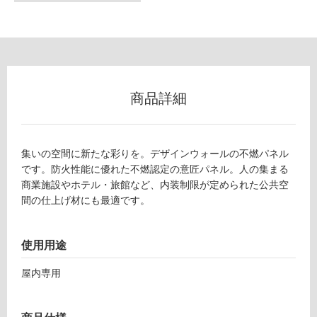
な
い
屋
内
壁・
商品詳細
屋
外
壁・
集いの空間に新たな彩りを。デザインウォールの不燃パネル
浴
です。防火性能に優れた不燃認定の意匠パネル。人の集まる
商業施設やホテル・旅館など、内装制限が定められた公共空
室
間の仕上げ材にも最適です。
壁
使
使用用途
用
可
屋内専用
能
使
用