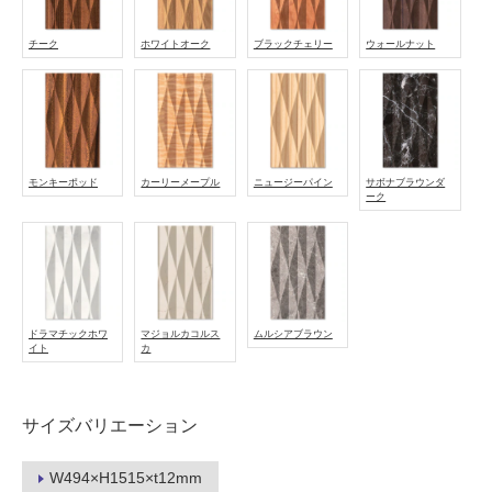
し
て
チーク
ホワイトオーク
ブラックチェリー
ウォールナット
い
る
適
し
て
モンキーポッド
カーリーメープル
ニュージーパイン
サボナブラウンダ
い
ーク
る
が
注
意
が
ドラマチックホワ
マジョルカコルス
ムルシアブラウン
必
イト
カ
要
適
サイズバリエーション
し
て
い
W494×H1515×t12mm