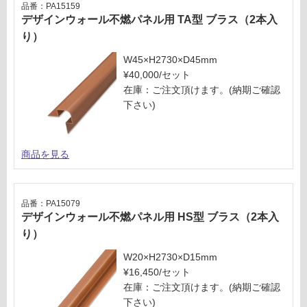
欄
品番：PA15159
58
を
デザインウォール不燃パネル用 TA型 ブラス（2本入
0/
ご
り）
ケ
確
ー
W45×H2730×D45mm
認
ス
¥40,000/セット
く
在庫：ご注文頂けます。(納期ご確認
だ
下さい)
さ
い
対
商品を見る
応
し
て
品番：PA15079
い
デザインウォール不燃パネル用 HS型 ブラス（2本入
な
り）
い
W20×H2730×D15mm
¥16,450/セット
在庫：ご注文頂けます。(納期ご確認
下さい)