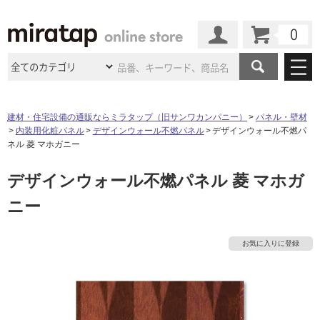
カート
マイページ
商品カテゴリ
建材・住宅設備の通販ならミラタップ（旧サンワカンパニー）
パネル・壁材
内装用化粧パネル
デザインウォール不燃パネル
デザインウォール不燃パ
施工事例
洗面所・水回り
タイル
ネル 菱 マホガニー
ショールーム
施工事例
法人案件納入事例
デザインウォール不燃パネル 菱 マホガ
キッチン
浴室（風呂・
バスルー
ム）・
トイレ
ショールームの
ご案内
東京
ショールーム
ニー
ミラタップ
のあるくらし
お客様訪問
インタビュー
ドア（扉）・
建具・玄関
サポート
扉
エクステリア
（外構）
大阪
ショールーム
仙台
ショールーム
店舗・施設事例
お気に入りに登録
その他サービス
ご利用ガイド
初めての方へ
ウッドデッキ
フローリング・
床材
名古屋
ショールーム
京都
ショールーム
ミラタップと
創る家
工事会社紹介
Coziコンシ
よくある質問
お問い合わせ
ASOLIE
ェルジュ
収納
インテリア・
家具
福岡
ショールーム
札幌スマート
ショールー