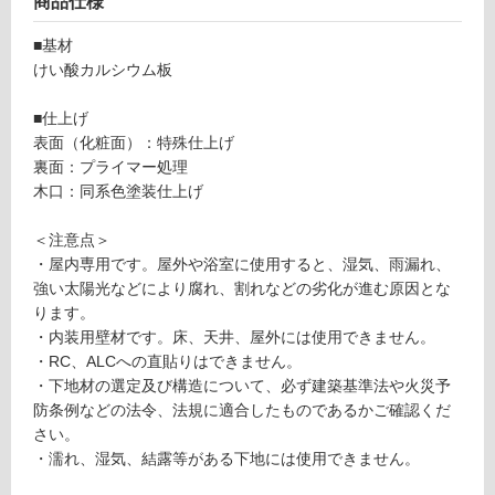
商品仕様
可
■基材
能
けい酸カルシウム板
(寒
冷
■仕上げ
地
表面（化粧面）：特殊仕上げ
以
裏面：プライマー処理
外)
木口：同系色塗装仕上げ
使
用
＜注意点＞
不
・屋内専用です。屋外や浴室に使用すると、湿気、雨漏れ、
可
強い太陽光などにより腐れ、割れなどの劣化が進む原因とな
ります。
・内装用壁材です。床、天井、屋外には使用できません。
・RC、ALCへの直貼りはできません。
フ
・下地材の選定及び構造について、必ず建築基準法や火災予
防条例などの法令、法規に適合したものであるかご確認くだ
ロ
さい。
・濡れ、湿気、結露等がある下地には使用できません。
ー