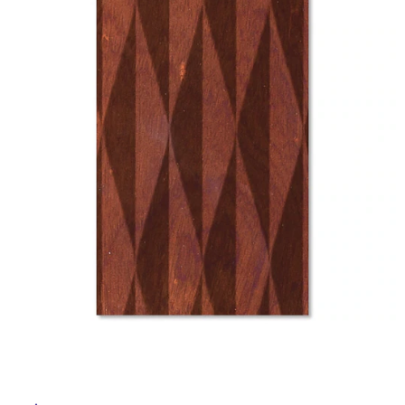
ム
修理お問い合わせ
クレーム公開
自分らしい家づくり
最高のリノベ会社が
みつ
照明
ペット用品
横浜スマート
ショールー
SUVACO
かる
リノベりす
ム
ウェルビーみのお
HDC
説明書・図面検索
水まわり
3年保証
BOX
内装用建材
パネル・壁材
お役立ち情報
住まいの
スタイリング
ロートアイアン
天然石・石材
アイデア
ミラタップ
チャンネル
メンテナンス・
施工材
新商品
オンライン相談