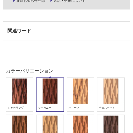
ル
在庫お知らせ登録
返品・交換について
屋
内
床・
屋
外
床・
浴
室
カラーバリエーション
床・
駐
車
場
ジャカランダ
マホガニー
オリーブ
チェスナット
非
常
に
適