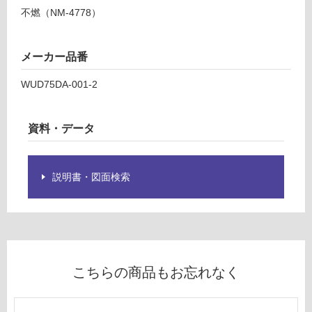
て
燃
不燃（NM-4778）
い
パ
る
ネ
が
メーカー品番
ル
制
菱
限
WUD75DA-001-2
マ
あ
ホ
り
ガ
資料・データ
の
ニ
為
ー
注
意
説明書・図面検索
運賃表
が
D
必
要
運
※
賃
商
合
品
こちらの商品もお忘れなく
計
仕
:
様
¥2,