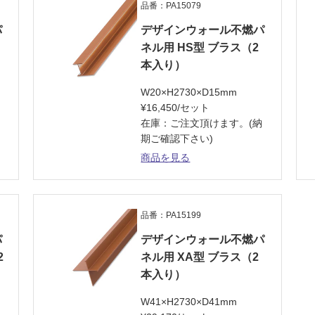
品番：PA15079
パ
デザインウォール不燃パ
ネル用 HS型 ブラス（2
本入り）
W20×H2730×D15mm
¥16,450/セット
納
在庫：ご注文頂けます。(納
期ご確認下さい)
商品を見る
品番：PA15199
パ
デザインウォール不燃パ
2
ネル用 XA型 ブラス（2
本入り）
W41×H2730×D41mm