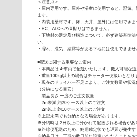
1
応
＜注意点＞
3
し
・屋内専用です。屋外や浴室に使用すると、湿気、
3
て
ます。
0
い
・内装用壁材です。床、天井、屋外には使用できま
9
な
・RC、ALCへの直貼りはできません。
デ
い
・下地材の選定及び構造について、必ず建築基準法
ザ
い。
イ
・濡れ、湿気、結露等がある下地には使用できませ
ン
ウ
■配送に関する重要なご案内
ォ
・本商品は 4t車両で配送いたします。搬入可能な
ー
・重量100kg以上の場合はチャーター便扱いとなりま
ル
・現在のドライバー不足により、ご注文数量や状況
不
（分納になる目安）
燃
製品長さ 一度のご注文数量
パ
2m未満 約20ケース以上のご注文
ネ
2m以上 約10ケース以上のご注文
ル
※上記未満でも分納となる場合があります。
菱
※分納時は 2日以上に分かれて配送される場合があ
ニ
※路線便配送のため、納期確定後でも遅延が発生す
ュ
※納品日は、工期の数日前に設定いただくことをお