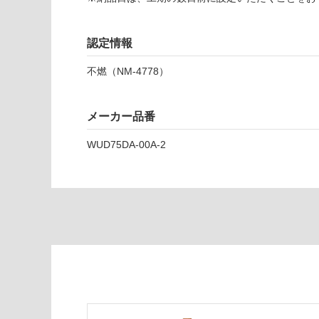
ー
ジ
ー
認定情報
パ
不燃（NM-4778）
イ
ン
メーカー品番
運賃表
D
WUD75DA-00A-2
運
賃
合
計
:
¥2,
58
0/
ケ
ー