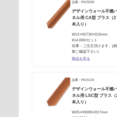
品番：PA15039
ス
デザインウォール不燃
ネル用 CA型 ブラス（2
本入り）
W12×H2730×D15mm
¥14,000/セット
在庫：ご注文頂けます。(
期ご確認下さい)
商品を見る
品番：PA15119
デザインウォール不燃
ネル用 LSC型 ブラス（
本入り）
W25×H3000×D17mm