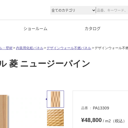
ショールーム
カタログ
ル・壁材
内装用化粧パネル
デザインウォール不燃パネル
デザインウォール不燃
 菱 ニュージーパイン
PA13309
品番
¥48,800
/ m2（税込）