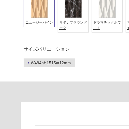
対
非
応
常
し
に
ニュージーパイン
サボナブラウンダ
ドラマチックホワ
て
適
ーク
イト
い
し
る
て
い
対
サイズバリエーション
る
応
し
適
W494×H1515×t12mm
て
し
い
て
る
い
が
る
制
が
限
注
あ
意
り
が
の
必
為
要