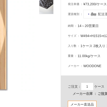
¥73,200/ケ
発注単価
配送
運賃種別
14～20営業日
納期
W494×H1515×t
サイズ
1ケース 2枚入り 1
入り数
11.00kg/ケース
重量
WOODONE
メーカー
ご注文：
ケース
メーカー在庫
ご注文
メーカー直送品