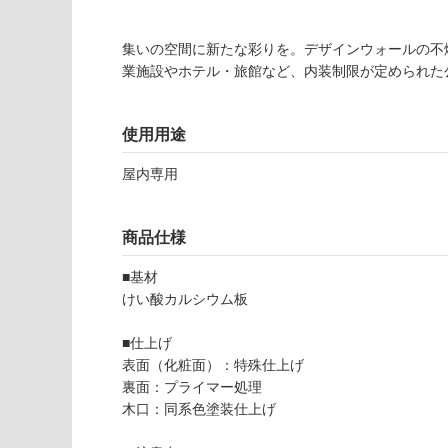
注
適
意
し
が
集いの空間に新たな彩りを。デザインウォールの不
て
必
業施設やホテル・旅館など、内装制限が定められた
い
要
な
※
い
商
使用用途
屋内壁・屋外
品
壁・浴室壁
屋内専用
仕
様
使用可
欄
能
商品仕様
を
ご
■基材
使用可
確
けい酸カルシウム板
能
認
(寒冷地
く
■仕上げ
以外)
だ
表面（化粧面）：特殊仕上げ
さ
使用不
裏面：プライマー処理
い
P
可
木口：同系色塗装仕上げ
A
対