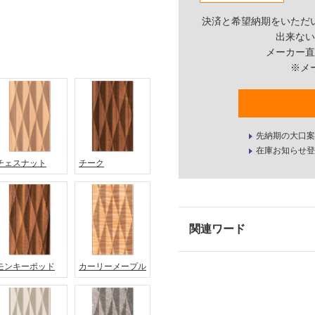
決済と希望納期をいただ
出来ない
メーカー直
※メ
先納期の大口案
在庫お知らせ登
チェスナット
チーク
モンキーポッド
カーリーメープル