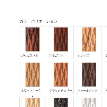
カラーバリエーション
ジャカランダ
マホガニー
オリーブ
タイル
フローリ
ング
屋内床・
ホワイトオーク
ブラックチェリー
ウォールナット
屋外床・
土足・遮
浴室床・
音・床暖
駐車場