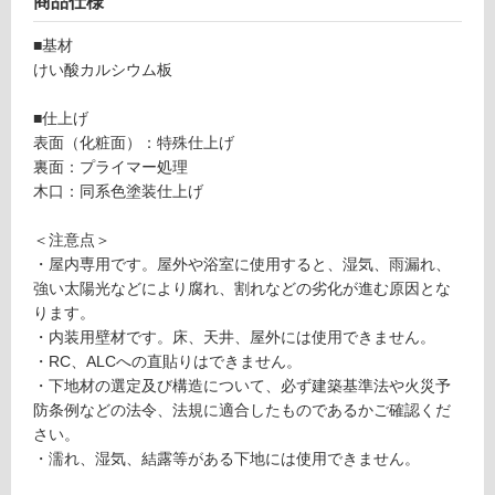
商品仕様
可
■基材
能
けい酸カルシウム板
(寒
冷
■仕上げ
地
表面（化粧面）：特殊仕上げ
以
裏面：プライマー処理
外)
木口：同系色塗装仕上げ
使
用
＜注意点＞
不
・屋内専用です。屋外や浴室に使用すると、湿気、雨漏れ、
可
強い太陽光などにより腐れ、割れなどの劣化が進む原因とな
ります。
・内装用壁材です。床、天井、屋外には使用できません。
・RC、ALCへの直貼りはできません。
フ
・下地材の選定及び構造について、必ず建築基準法や火災予
防条例などの法令、法規に適合したものであるかご確認くだ
ロ
さい。
・濡れ、湿気、結露等がある下地には使用できません。
ー