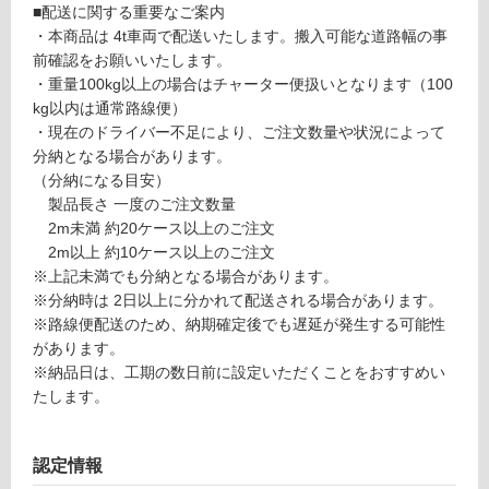
■配送に関する重要なご案内
・本商品は 4t車両で配送いたします。搬入可能な道路幅の事
リ
前確認をお願いいたします。
・重量100kg以上の場合はチャーター便扱いとなります（100
P
ン
kg以内は通常路線便）
A
・現在のドライバー不足により、ご注文数量や状況によって
1
グ
分納となる場合があります。
3
（分納になる目安）
1
製品長さ 一度のご注文数量
土足・遮
8
2m未満 約20ケース以上のご注文
9
音・床暖
2m以上 約10ケース以上のご注文
デ
対
※上記未満でも分納となる場合があります。
ザ
応
※分納時は 2日以上に分かれて配送される場合があります。
イ
し
※路線便配送のため、納期確定後でも遅延が発生する可能性
ン
て
があります。
ウ
い
※納品日は、工期の数日前に設定いただくことをおすすめい
ォ
る
たします。
ー
ル
対
不
応
認定情報
燃
し