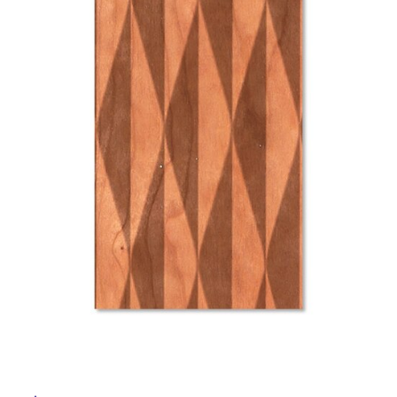
ム
修理お問い合わせ
クレーム公開
自分らしい家づくり
最高のリノベ会社が
みつ
照明
ペット用品
横浜スマート
ショールー
SUVACO
かる
リノベりす
ム
ウェルビーみのお
HDC
説明書・図面検索
水まわり
3年保証
BOX
内装用建材
パネル・壁材
お役立ち情報
住まいの
スタイリング
ロートアイアン
天然石・石材
アイデア
ミラタップ
チャンネル
メンテナンス・
施工材
新商品
オンライン相談