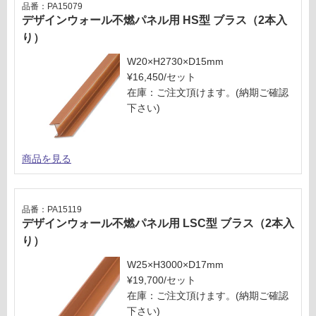
欄
:
品番：PA15079
を
デザインウォール不燃パネル用 HS型 ブラス（2本入
¥2,
ご
58
り）
確
0/
W20×H2730×D15mm
認
ケ
¥16,450/セット
く
ー
在庫：ご注文頂けます。(納期ご確認
だ
ス
下さい)
さ
い
対
商品を見る
応
し
て
品番：PA15119
い
デザインウォール不燃パネル用 LSC型 ブラス（2本入
な
り）
い
W25×H3000×D17mm
¥19,700/セット
在庫：ご注文頂けます。(納期ご確認
下さい)