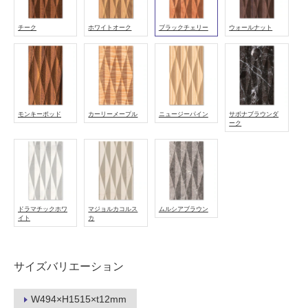
し
て
チーク
ホワイトオーク
ブラックチェリー
ウォールナット
い
る
適
し
て
モンキーポッド
カーリーメープル
ニュージーパイン
サボナブラウンダ
い
ーク
る
が
注
意
が
ドラマチックホワ
マジョルカコルス
ムルシアブラウン
必
イト
カ
要
適
サイズバリエーション
し
て
い
W494×H1515×t12mm