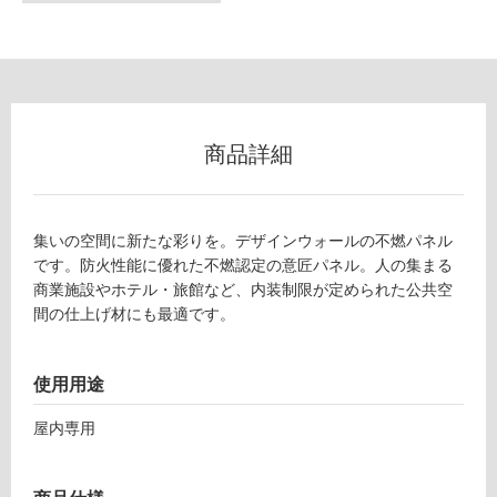
な
い
屋
内
壁・
商品詳細
屋
外
壁・
集いの空間に新たな彩りを。デザインウォールの不燃パネル
浴
です。防火性能に優れた不燃認定の意匠パネル。人の集まる
商業施設やホテル・旅館など、内装制限が定められた公共空
室
間の仕上げ材にも最適です。
壁
使
使用用途
用
可
屋内専用
能
使
用