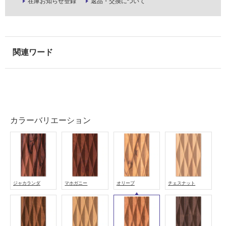
ル
在庫お知らせ登録
返品・交換について
屋
内
床・
屋
外
床・
浴
室
カラーバリエーション
床・
駐
車
場
ジャカランダ
マホガニー
オリーブ
チェスナット
非
常
に
適