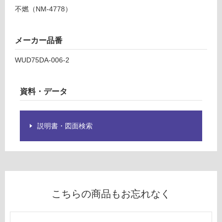
パ
て
不燃（NM-4778）
ネ
い
ル
る
菱
が
メーカー品番
ブ
制
ラ
限
WUD75DA-006-2
ッ
あ
ク
り
チ
資料・データ
の
ェ
為
リ
注
ー
意
説明書・図面検索
が
運賃表
必
D
要
※
商
運
品
こちらの商品もお忘れなく
賃
仕
合
様
計