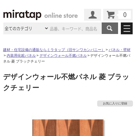
カート
マイページ
商品カテゴリ
建材・住宅設備の通販ならミラタップ（旧サンワカンパニー）
パネル・壁材
内装用化粧パネル
デザインウォール不燃パネル
デザインウォール不燃パ
施工事例
洗面所・水回り
タイル
ネル 菱 ブラックチェリー
ショールーム
施工事例
法人案件納入事例
デザインウォール不燃パネル 菱 ブラッ
キッチン
浴室（風呂・
バスルー
ム）・
トイレ
ショールームの
ご案内
東京
ショールーム
クチェリー
ミラタップ
のあるくらし
お客様訪問
インタビュー
ドア（扉）・
建具・玄関
サポート
扉
エクステリア
（外構）
大阪
ショールーム
仙台
ショールーム
店舗・施設事例
お気に入りに登録
その他サービス
ご利用ガイド
初めての方へ
ウッドデッキ
フローリング・
床材
名古屋
ショールーム
京都
ショールーム
ミラタップと
創る家
工事会社紹介
Coziコンシ
よくある質問
お問い合わせ
ASOLIE
ェルジュ
収納
インテリア・
家具
福岡
ショールーム
札幌スマート
ショールー