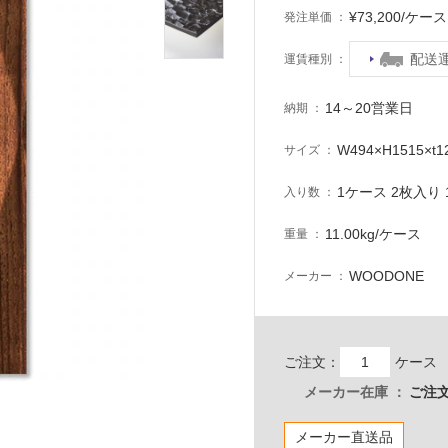
¥73,200/ケ
発注単価
配送
運賃種別
14～20営業日
納期
W494×H1515×t
サイズ
1ケース 2枚入り 1
入り数
11.00kg/ケース
重量
WOODONE
メーカー
ご注文：
ケース
メーカー在庫
ご注文
メーカー直送品