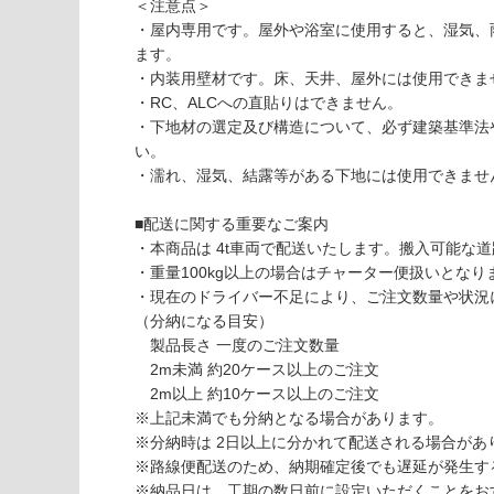
応
＜注意点＞
P
し
・屋内専用です。屋外や浴室に使用すると、湿気、
A
て
ます。
1
い
・内装用壁材です。床、天井、屋外には使用できま
3
な
・RC、ALCへの直貼りはできません。
1
い
・下地材の選定及び構造について、必ず建築基準法
2
い。
9
・濡れ、湿気、結露等がある下地には使用できませ
デ
ザ
■配送に関する重要なご案内
イ
・本商品は 4t車両で配送いたします。搬入可能な
ン
・重量100kg以上の場合はチャーター便扱いとなりま
ウ
・現在のドライバー不足により、ご注文数量や状況
ォ
（分納になる目安）
ー
製品長さ 一度のご注文数量
ル
2m未満 約20ケース以上のご注文
不
2m以上 約10ケース以上のご注文
燃
※上記未満でも分納となる場合があります。
パ
※分納時は 2日以上に分かれて配送される場合があ
ネ
※路線便配送のため、納期確定後でも遅延が発生す
ル
※納品日は、工期の数日前に設定いただくことをお