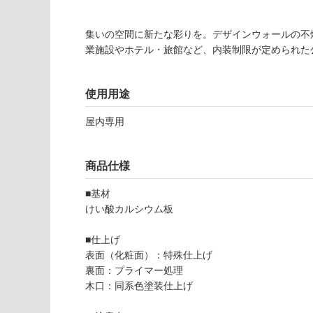
注
適
意
し
が
集いの空間に新たな彩りを。デザインウォールの不
て
必
業施設やホテル・旅館など、内装制限が定められた
い
要
な
※
い
商
使用用途
屋内壁・屋外
品
壁・浴室壁
屋内専用
仕
様
使用可
欄
能
商品仕様
を
ご
■基材
使用可
確
けい酸カルシウム板
能
認
(寒冷地
く
■仕上げ
以外)
だ
表面（化粧面）：特殊仕上げ
さ
使用不
裏面：プライマー処理
い
可
木口：同系色塗装仕上げ
対