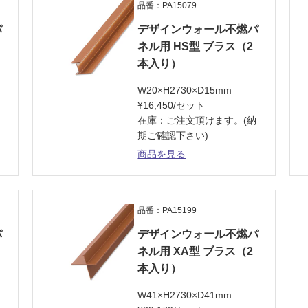
品番：PA15079
パ
デザインウォール不燃パ
ネル用 HS型 ブラス（2
本入り）
W20×H2730×D15mm
¥16,450/セット
納
在庫：ご注文頂けます。(納
期ご確認下さい)
商品を見る
品番：PA15199
パ
デザインウォール不燃パ
ネル用 XA型 ブラス（2
本入り）
W41×H2730×D41mm