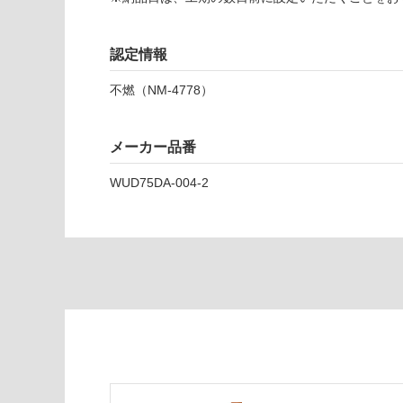
菱
チ
ー
認定情報
ク
不燃（NM-4778）
運賃表
D
メーカー品番
運
WUD75DA-004-2
賃
合
計
:
¥2,
58
0/
ケ
ー
ス