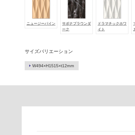
対
非
応
常
し
に
ニュージーパイン
サボナブラウンダ
ドラマチックホワ
て
適
ーク
イト
い
し
る
て
い
対
サイズバリエーション
る
応
し
適
W494×H1515×t12mm
て
し
い
て
る
い
が
る
制
が
限
注
あ
意
り
が
の
必
為
要