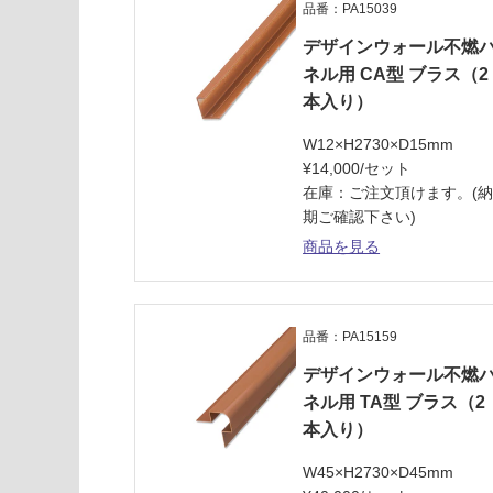
品番：PA15039
デザインウォール不燃
ネル用 CA型 ブラス（2
本入り）
W12×H2730×D15mm
¥14,000/セット
在庫：ご注文頂けます。(
期ご確認下さい)
商品を見る
品番：PA15159
デザインウォール不燃
ネル用 TA型 ブラス（2
本入り）
W45×H2730×D45mm