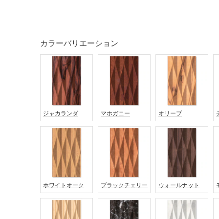
カラーバリエーション
ジャカランダ
マホガニー
オリーブ
タイル
フローリ
ング
屋内床・
ホワイトオーク
ブラックチェリー
ウォールナット
屋外床・
土足・遮
浴室床・
音・床暖
駐車場