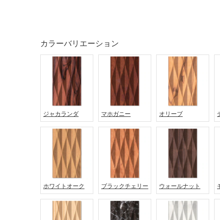
カラーバリエーション
ジャカランダ
マホガニー
オリーブ
タイル
フローリ
ング
屋内床・
ホワイトオーク
ブラックチェリー
ウォールナット
屋外床・
土足・遮
浴室床・
音・床暖
駐車場