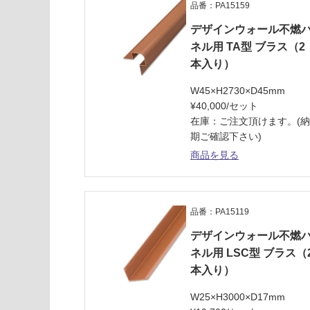
品番：PA15159
ス
デザインウォール不燃
ネル用 TA型 ブラス（2
本入り）
W45×H2730×D45mm
¥40,000/セット
在庫：ご注文頂けます。(
期ご確認下さい)
商品を見る
品番：PA15119
デザインウォール不燃
ネル用 LSC型 ブラス（
本入り）
W25×H3000×D17mm