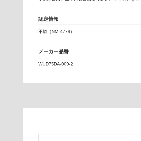
リ
ー
メ
認定情報
ー
不燃（NM-4778）
プ
ル
メーカー品番
運賃表
D
WUD75DA-009-2
運
賃
合
計
:
¥2,
58
0/
ケ
ー