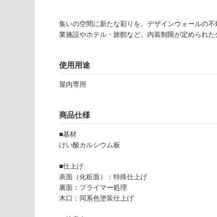
注
適
意
し
が
集いの空間に新たな彩りを。デザインウォールの不
て
必
業施設やホテル・旅館など、内装制限が定められた
い
要
な
※
い
商
使用用途
屋内壁・屋外
品
壁・浴室壁
屋内専用
仕
様
使用可
欄
能
商品仕様
を
ご
■基材
使用可
確
けい酸カルシウム板
能
認
(寒冷地
く
■仕上げ
以外)
だ
表面（化粧面）：特殊仕上げ
さ
使用不
裏面：プライマー処理
い
P
可
木口：同系色塗装仕上げ
A
対