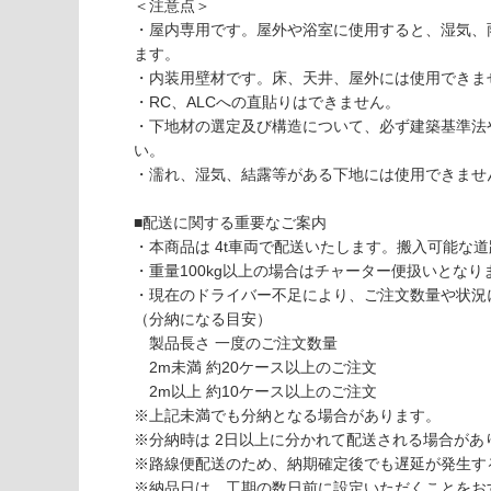
1
応
＜注意点＞
3
し
・屋内専用です。屋外や浴室に使用すると、湿気、
2
て
ます。
7
い
・内装用壁材です。床、天井、屋外には使用できま
9
な
・RC、ALCへの直貼りはできません。
デ
い
・下地材の選定及び構造について、必ず建築基準法
ザ
い。
イ
・濡れ、湿気、結露等がある下地には使用できませ
ン
ウ
■配送に関する重要なご案内
ォ
・本商品は 4t車両で配送いたします。搬入可能な
ー
・重量100kg以上の場合はチャーター便扱いとなりま
ル
・現在のドライバー不足により、ご注文数量や状況
不
（分納になる目安）
燃
製品長さ 一度のご注文数量
パ
2m未満 約20ケース以上のご注文
ネ
2m以上 約10ケース以上のご注文
ル
※上記未満でも分納となる場合があります。
菱
※分納時は 2日以上に分かれて配送される場合があ
カ
※路線便配送のため、納期確定後でも遅延が発生す
ー
※納品日は、工期の数日前に設定いただくことをお