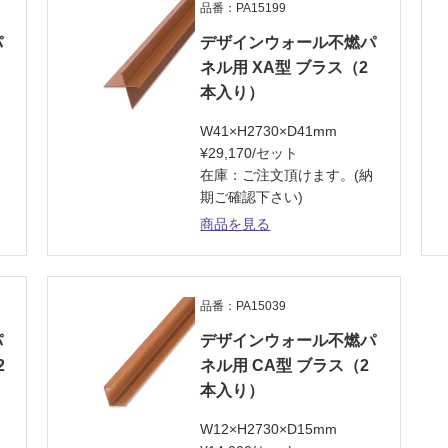
品番：PA15199
パ
デザインウォール不燃パ
ネル用 XA型 ブラス（2
本入り）
W41×H2730×D41mm
¥29,170/セット
納
在庫：ご注文頂けます。(納
期ご確認下さい)
商品を見る
品番：PA15039
パ
デザインウォール不燃パ
2
ネル用 CA型 ブラス（2
本入り）
W12×H2730×D15mm