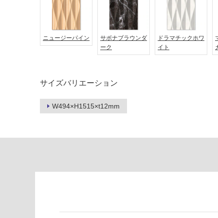
対
非
応
常
し
に
ニュージーパイン
サボナブラウンダ
ドラマチックホワ
て
適
ーク
イト
い
し
る
て
い
対
サイズバリエーション
る
応
し
適
W494×H1515×t12mm
て
し
い
て
る
い
が
る
制
が
限
注
あ
意
り
が
の
必
為
要