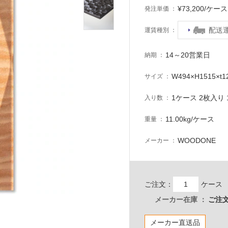
¥73,200/ケ
発注単価
配送
運賃種別
14～20営業日
納期
W494×H1515×t
サイズ
1ケース 2枚入り 1
入り数
11.00kg/ケース
重量
WOODONE
メーカー
ご注文：
ケース
メーカー在庫
ご注文
メーカー直送品