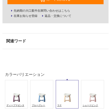
壁
先納期の大口案件在庫問い合わせはこちら
使
在庫お知らせ登録
返品・交換について
用
可
能
使
用
可
能
(寒
冷
地
カラーバリエーション
以
外)
使
用
不
ディープマゼンタ
ブルーグレー
ラテ
シェードピンク
可