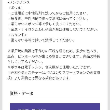
が
●メンテナンス
G
必
（ボウル）
要
・ご使用前に中性洗剤で洗ってからご使用ください。
運
※
・毎食後、中性洗剤で洗って清潔に保ってください。
賃
商
・柔らかいスポンジ等で優しく洗ってください。
合
品
・金属・ナイロンたわしや磨き粉は使用しないでください。
計
仕
（スタンド）
:
様
・柔らかい布等で拭いて清掃してください。
¥8
欄
9
を
※瀬戸焼の陶器は手作りの工程を経るため、多少の色ムラ、
0/
ご
黒点、ピンホール等が生じる場合がございます。商品の特長
台
確
としてご了承ください。
認
※ボウルは電子レンジ、食洗機がご使用いただけます。
く
※色相やテクスチャーはパソコンやスマートフォンの画質環
だ
境により実物とは異なる場合があります。
さ
い
資料・データ
対
応
し