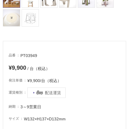
駐
車
場
非
常
に
適
PT03949
品番
し
て
¥9,900
/ 台（税込）
い
る
¥9,900/台（税込）
発注単価
適
し
配送運賃
運賃種別
て
い
3～9営業日
納期
る
が
W132×H137×D132mm
サイズ
注