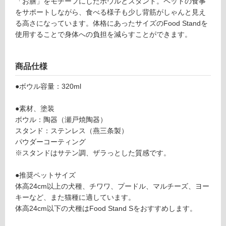
4
「お膳」をモチーフにしたボウルとスタンド。ペットの食事
応
9
をサポートしながら、食べる様子も少し背筋がしゃんと見え
し
F
る高さになっています。体格にあったサイズのFood Standを
て
o
使用することで身体への負担を減らすことができます。
い
o
る
d
対
商品仕様
St
応
a
し
●ボウル容量：320ml
n
て
d
い
●素材、塗装
S
る
ボウル：陶器（瀬戸焼陶器）
ta
が
スタンド：ステンレス（燕三条製）
ll
制
パウダーコーティング
ラ
限
※スタンドはサテン調、ザラっとした質感です。
テ
あ
陶
り
●推奨ペットサイズ
器
の
体高24cm以上の犬種、チワワ、プードル、マルチーズ、ヨー
深
為
キーなど、また猫種に適しています。
型
注
体高24cm以下の犬種はFood Stand Sをおすすめします。
意
運賃表