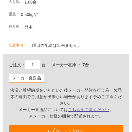
意
1.00台
入り数
が
必
0.50kg/台
重量
要
日本
原産国
適
し
て
土曜日の配送は出来ません。
注意事項
い
な
い
ご注文：
台
メーカー在庫
7台
屋
メーカー直送品
内
決済と希望納期をいただいた後メーカー発注を行う為、欠品
壁・
等の理由でご用意が出来ない場合があります予めご了承くだ
屋
さい。
外
メーカー直送品については
こちらをご覧ください
。
壁・
※メーカー仕様の梱包で配送されます。
浴
室
カートに入れる