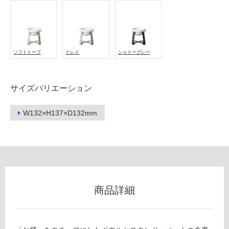
フ
ソフトトープ
クレイ
シャドーグレー
ロ
ー
サイズバリエーション
リ
W132×H137×D132mm
ン
グ
P
T
商品詳細
土足・遮
0
音・床暖
3
9
対