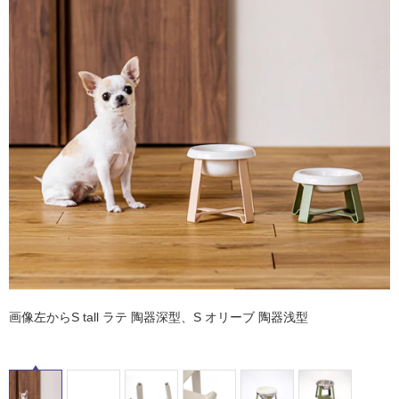
ム
修理お問い合わせ
クレーム公開
自分らしい家づくり
最高のリノベ会社が
みつ
照明
ペット用品
横浜スマート
ショールー
SUVACO
かる
リノベりす
ム
ウェルビーみのお
HDC
説明書・図面検索
水まわり
3年保証
BOX
内装用建材
パネル・壁材
タ
お役立ち情報
住まいの
スタイリング
イ
ロートアイアン
天然石・石材
アイデア
ミラタップ
チャンネル
ル
メンテナンス・
施工材
新商品
オンライン相談
屋
内
床・
屋
外
画像左からS tall ラテ 陶器深型、S オリーブ 陶器浅型
床・
浴
室
床・