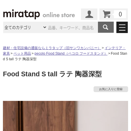
カート
マイページ
商品カテゴリ
建材・住宅設備の通販ならミラタップ（旧サンワカンパニー）
インテリア・
家具
ペット用品
pecolo Food Stand（ペコロ フードスタンド）
Food Stan
施工事例
洗面所・水回り
タイル
d S tall ラテ 陶器深型
ショールーム
施工事例
法人案件納入事例
Food Stand S tall ラテ 陶器深型
キッチン
浴室（風呂・
バスルー
ム）・
トイレ
ショールームの
ご案内
東京
ショールーム
ミラタップ
のあるくらし
お客様訪問
インタビュー
ドア（扉）・
建具・玄関
お気に入りに登録
サポート
扉
エクステリア
（外構）
大阪
ショールーム
仙台
ショールーム
店舗・施設事例
その他サービス
ご利用ガイド
初めての方へ
ウッドデッキ
フローリング・
床材
名古屋
ショールーム
京都
ショールーム
ミラタップと
創る家
工事会社紹介
Coziコンシ
よくある質問
お問い合わせ
ASOLIE
ェルジュ
収納
インテリア・
家具
福岡
ショールーム
札幌スマート
ショールー