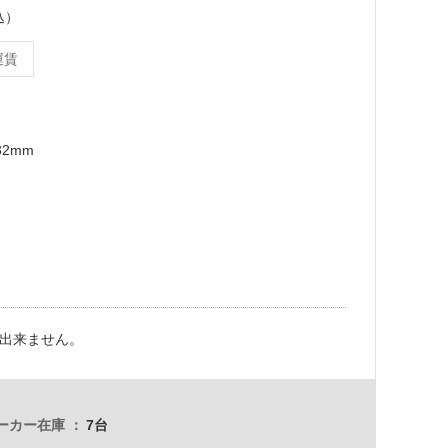
込）
運賃
32mm
出来ません。
ーカー在庫
7台