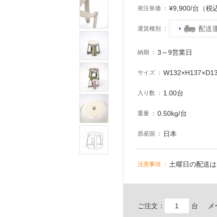
¥9,900/台（税
発注単価
配送
運賃種別
3～9営業日
納期
W132×H137×D1
サイズ
1.00台
入り数
0.50kg/台
重量
日本
原産国
土曜日の配送は
注意事項
ご注文：
台
メ