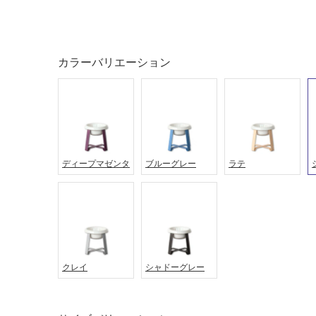
タイル
フローリ
ング
屋内床・
屋外床・
カラーバリエーション
土足・遮
浴室床・
音・床暖
駐車場
対
非
応
常
し
に
て
ディープマゼンタ
ブルーグレー
ラテ
適
い
し
る
て
い
対
る
応
し
適
て
し
クレイ
シャドーグレー
い
て
る
い
が
る