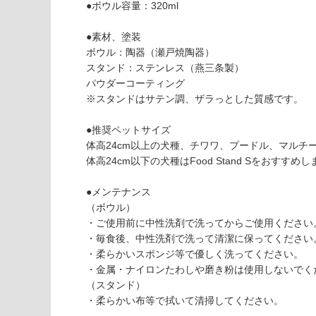
能
認
●ボウル容量：320ml
(寒冷地
く
以外)
だ
●素材、塗装
さ
ボウル：陶器（瀬戸焼陶器）
使用不
い
スタンド：ステンレス（燕三条製）
可
パウダーコーティング
P
対
※スタンドはサテン調、ザラっとした質感です。
T
応
0
し
●推奨ペットサイズ
3
て
体高24cm以上の犬種、チワワ、プードル、マルチ
9
い
体高24cm以下の犬種はFood Stand Sをおすすめ
7
な
9
い
●メンテナンス
F
（ボウル）
o
・ご使用前に中性洗剤で洗ってからご使用ください
o
・毎食後、中性洗剤で洗って清潔に保ってください
d
・柔らかいスポンジ等で優しく洗ってください。
St
・金属・ナイロンたわしや磨き粉は使用しないでく
a
（スタンド）
n
・柔らかい布等で拭いて清掃してください。
d