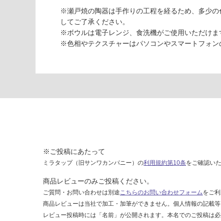
S
※瀬戸焼の陶器は手作りの工程を経るため、多少の
ta
してご了承ください。
ll
※ボウルは電子レンジ、食洗機がご使用いただけま
シ
※色相やテクスチャーはパソコンやスマートフォン
ェ
ー
ド
ピ
ン
ク
陶
器
深
型
※ご投稿にあたって
ミラタップ（旧サンワカンパニー）の
利用規約第10条
をご確認い
運賃表
G
商品レビューのみご投稿ください。
ご質問・お問い合わせは別途
こちらのお問い合わせフォーム
をご利
運
商品レビューは当社で加工・加筆ができません。個人情報の記載等
賃
レビュー投稿時には「名前」が公開されます。本名でのご投稿は必