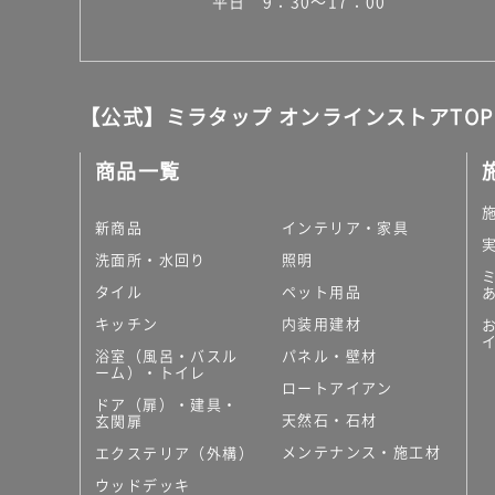
平日 9：30～17：00
【公式】ミラタップ オンラインストアTOP
商品一覧
新商品
インテリア・家具
洗面所・水回り
照明
タイル
ペット用品
キッチン
内装用建材
浴室（風呂・バスル
パネル・壁材
ーム）・トイレ
ロートアイアン
ドア（扉）・建具・
天然石・石材
玄関扉
メンテナンス・施工材
エクステリア（外構）
ウッドデッキ