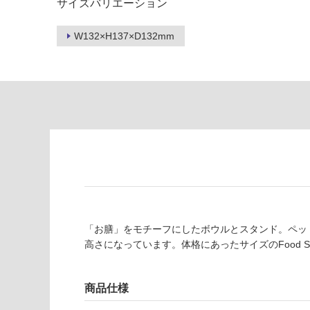
サイズバリエーション
制
が
限
注
W132×H137×D132mm
あ
意
り
が
の
必
為
要
注
適
意
し
が
て
必
い
要
な
※
い
商
屋内壁・屋外
品
壁・浴室壁
仕
「お膳」をモチーフにしたボウルとスタンド。ペッ
様
使用可
高さになっています。体格にあったサイズのFood 
欄
能
を
ご
商品仕様
使用可
確