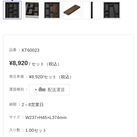
車
場
非
常
に
適
し
KT60023
品番
て
い
¥8,920
/ セット（税込）
る
¥8,920/セット（税込）
発注単価
適
し
配送運賃
運賃種別
て
い
2～8営業日
る
納期
が
W237×H45×L374mm
サイズ
注
意
1.00セット
入り数
が