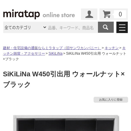
カート
マイページ
商品カテゴリ
建材・住宅設備の通販ならミラタップ（旧サンワカンパニー）
キッチン
キ
ッチン雑貨・アクセサリー
SiKiLiNa
SiKiLiNa W450引出用 ウォールナット
施工事例
洗面所・水回り
タイル
×ブラック
ショールーム
施工事例
法人案件納入事例
SiKiLiNa W450引出用 ウォールナット×
キッチン
浴室（風呂・
バスルー
ム）・
トイレ
ショールームの
ご案内
東京
ショールーム
ブラック
ミラタップ
のあるくらし
お客様訪問
インタビュー
ドア（扉）・
建具・玄関
サポート
扉
エクステリア
（外構）
大阪
ショールーム
仙台
ショールーム
店舗・施設事例
お気に入りに登録
その他サービス
ご利用ガイド
初めての方へ
ウッドデッキ
フローリング・
床材
名古屋
ショールーム
京都
ショールーム
ミラタップと
創る家
工事会社紹介
Coziコンシ
よくある質問
お問い合わせ
ASOLIE
ェルジュ
収納
インテリア・
家具
福岡
ショールーム
札幌スマート
ショールー