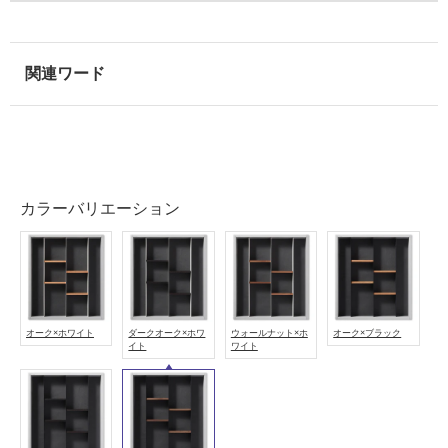
使
用
可
能
使
用
可
能
(寒
カラーバリエーション
冷
地
以
外)
使
オーク×ホワイト
ダークオーク×ホワ
ウォールナット×ホ
オーク×ブラック
用
イト
ワイト
不
可