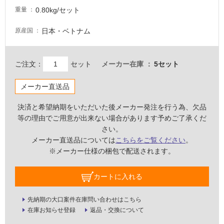
必
0.80kg/セット
重量
要
適
日本・ベトナム
原産国
し
て
い
ご注文：
セット
メーカー在庫
5セット
な
い
メーカー直送品
決済と希望納期をいただいた後メーカー発注を行う為、欠品
屋
等の理由でご用意が出来ない場合があります予めご了承くだ
内
さい。
壁・
メーカー直送品については
こちらをご覧ください
。
屋
※メーカー仕様の梱包で配送されます。
外
壁・
カートに入れる
浴
先納期の大口案件在庫問い合わせはこちら
室
在庫お知らせ登録
返品・交換について
壁