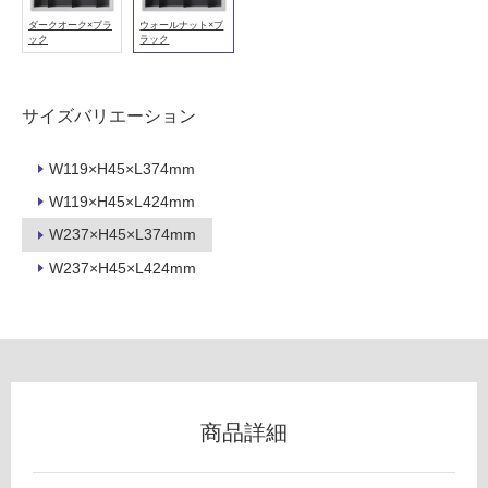
ダークオーク×ブラ
ウォールナット×ブ
フ
ック
ラック
ロ
サイズバリエーション
ー
W119×H45×L374mm
リ
W119×H45×L424mm
K
W237×H45×L374mm
T
ン
6
W237×H45×L424mm
0
グ
0
2
土足・遮
3
Si
音・床暖
Ki
対
商品詳細
Li
応
N
し
a