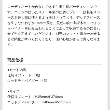
て
W
コーディネートが自在にできる引出し用パーティションで
い
4
す。エッジの効いたスチール製の仕切りプレートは収納スペ
る
5
ースを最大限に使えるよう設計されており、デッドスペース
0
対
を生まないわずか1mmの厚さ。質感の良い無垢材のウッドデ
引
応
ィバイダーを組み合わせることによって収納するものに合わ
出
し
せて形を変えていただけます。別売のマットと組み合わせる
用
て
と収納物がすべりにくくなり、使い心地がさらに良くなりま
ウ
い
す。
ォ
る
ー
が
ル
制
商品仕様
ナ
限
ッ
あ
●セット内容
ト
り
仕切りプレート：3枚
×
の
ウッドディバイダー：4個
ブ
為
ラ
注
●サイズ
ッ
意
仕切りプレート：H45mm×L374mm
ク
が
ウッドディバイダー：H40mm×W117mm
必