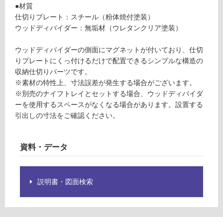
運賃表
要
●材質
S
※
仕切りプレート：スチール（粉体焼付塗装）
商
ウッドディバイダー：無垢材（ウレタンクリア塗装）
品
運
仕
ウッドディバイダーの側面にマグネットが付いており、仕切
賃
様
りプレートにくっ付けるだけで配置できるシンプルな構造の
合
欄
収納仕切りパーツです。
計
を
※素材の特性上、寸法誤差が発生する場合がございます。
:
ご
※別売のナイフトレイとセットする場合、ウッドディバイダ
¥2,
確
ーを使用するスペースがなくなる場合があります。設置する
11
認
引出しの寸法をご確認ください。
0/
く
セ
だ
ッ
資料・データ
さ
ト
い
対
説明書・図面検索
応
し
て
い