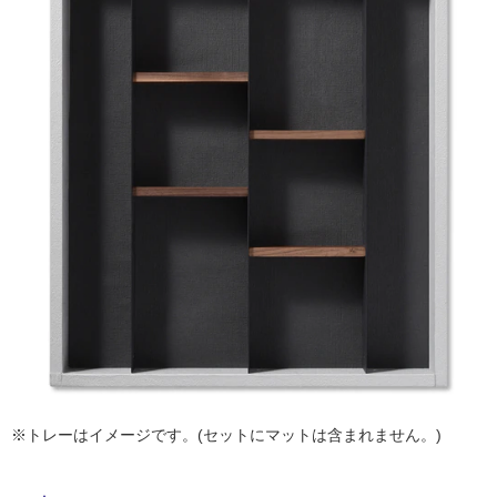
ム
修理お問い合わせ
クレーム公開
自分らしい家づくり
最高のリノベ会社が
みつ
照明
ペット用品
横浜スマート
ショールー
タ
SUVACO
かる
リノベりす
ム
ウェルビーみのお
HDC
説明書・図面検索
水まわり
3年保証
BOX
内装用建材
パネル・壁材
イ
お役立ち情報
住まいの
スタイリング
ロートアイアン
天然石・石材
ル
アイデア
ミラタップ
チャンネル
メンテナンス・
施工材
新商品
屋
オンライン相談
内
床・
屋
外
床・
浴
室
※トレーはイメージです。(セットにマットは含まれません。)
床・
駐