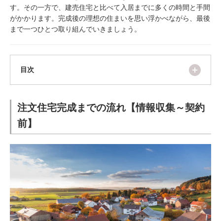
ム
す。その一方で、建売住宅と比べて入居までに多くの時間と手間
修理お問い合わせ
クレーム公開
自分らしい家づくり
最高のリノベ会社が
みつ
照明
ペット用品
がかかります。完成後の理想の住まいを思い浮かべながら、最後
横浜スマート
ショールー
SUVACO
かる
リノベりす
まで一つひとつ取り組んでいきましょう。
ム
ウェルビーみのお
HDC
説明書・図面検索
水まわり
3年保証
BOX
内装用建材
パネル・壁材
お役立ち情報
住まいの
スタイリング
ロートアイアン
天然石・石材
開く
目次
アイデア
ミラタップ
チャンネル
メンテナンス・
施工材
新商品
オンライン相談
注文住宅完成までの流れ【情報収集～契約
前】