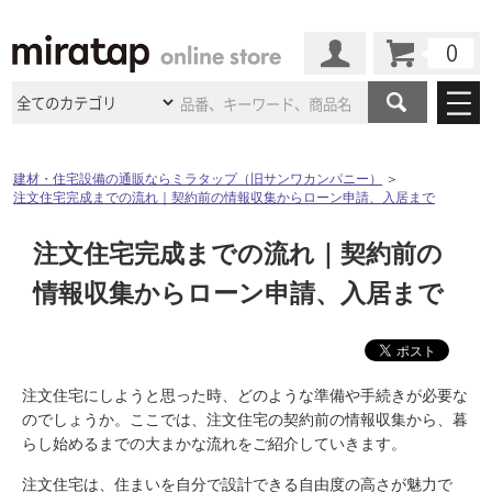
カート
マイページ
商品カテゴリ
建材・住宅設備の通販ならミラタップ（旧サンワカンパニー）
＞
注文住宅完成までの流れ｜契約前の情報収集からローン申請、入居まで
施工事例
洗面所・水回り
タイル
注文住宅完成までの流れ｜契約前の
ショールーム
施工事例
法人案件納入事例
キッチン
浴室（風呂・
バスルー
情報収集からローン申請、入居まで
ム）・
トイレ
ショールームの
ご案内
東京
ショールーム
ミラタップ
のあるくらし
お客様訪問
インタビュー
ドア（扉）・
建具・玄関
サポート
扉
エクステリア
（外構）
大阪
ショールーム
仙台
ショールーム
店舗・施設事例
その他サービス
注文住宅にしようと思った時、どのような準備や手続きが必要な
ご利用ガイド
初めての方へ
ウッドデッキ
フローリング・
床材
のでしょうか。ここでは、注文住宅の契約前の情報収集から、暮
名古屋
ショールーム
京都
ショールーム
ミラタップと
創る家
工事会社紹介
Coziコンシ
らし始めるまでの大まかな流れをご紹介していきます。
よくある質問
お問い合わせ
ASOLIE
ェルジュ
収納
インテリア・
家具
福岡
ショールーム
札幌スマート
ショールー
注文住宅は、住まいを自分で設計できる自由度の高さが魅力で