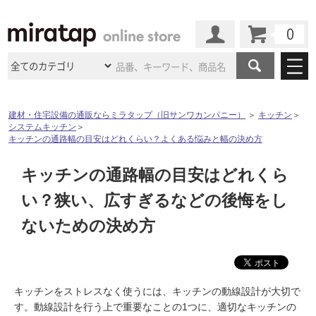
カート
マイページ
商品カテゴリ
建材・住宅設備の通販ならミラタップ（旧サンワカンパニー）
＞
キッチン
＞
システムキッチン
＞
施工事例
洗面所・水回り
タイル
キッチンの通路幅の目安はどれくらい？よくある悩みと幅の決め方
ショールーム
施工事例
法人案件納入事例
キッチンの通路幅の目安はどれくら
キッチン
浴室（風呂・
バスルー
ム）・
トイレ
ショールームの
ご案内
東京
ショールーム
い？狭い、広すぎるなどの後悔をし
ミラタップ
のあるくらし
お客様訪問
インタビュー
ドア（扉）・
建具・玄関
サポート
ないための決め方
扉
エクステリア
（外構）
大阪
ショールーム
仙台
ショールーム
店舗・施設事例
その他サービス
ご利用ガイド
初めての方へ
ウッドデッキ
フローリング・
床材
名古屋
ショールーム
京都
ショールーム
ミラタップと
創る家
工事会社紹介
Coziコンシ
キッチンをストレスなく使うには、キッチンの動線設計が大切で
よくある質問
お問い合わせ
ASOLIE
ェルジュ
収納
インテリア・
家具
す。動線設計を行う上で重要なことの1つに、適切なキッチンの
福岡
ショールーム
札幌スマート
ショールー