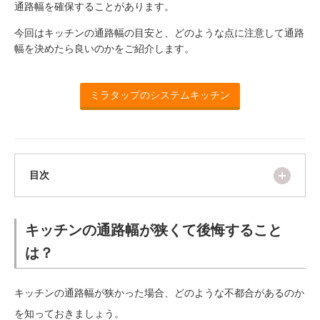
ム
通路幅を確保することがあります。
修理お問い合わせ
クレーム公開
自分らしい家づくり
最高のリノベ会社が
みつ
照明
ペット用品
横浜スマート
ショールー
今回はキッチンの通路幅の目安と、どのような点に注意して通路
SUVACO
かる
リノベりす
ム
ウェルビーみのお
HDC
幅を決めたら良いのかをご紹介します。
説明書・図面検索
水まわり
3年保証
BOX
内装用建材
パネル・壁材
お役立ち情報
住まいの
スタイリング
ミラタップのシステムキッチン
ロートアイアン
天然石・石材
アイデア
ミラタップ
チャンネル
メンテナンス・
施工材
新商品
オンライン相談
開く
目次
キッチンの通路幅が狭くて後悔すること
は？
キッチンの通路幅が狭かった場合、どのような不都合があるのか
を知っておきましょう。