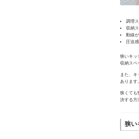
調理ス
収納ス
動線が
圧迫感
狭いキッ
収納スペ
また、キ
あります
狭くても
決する方
狭い