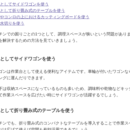
としてサイドワゴンを使う
として折り畳み式のテーブルを使う
やコンロの上におけるカッティングボードを使う
水切りを使う
チンでの困りごとの1つとして、調理スペースが狭いという問題があり
を解決するための方法を見ていきましょう。
としてサイドワゴンを使う
ゴンは作業台として使える便利なアイテムです。車輪が付いたワゴンな
ングに運んだりできます。
下は収納スペースになっているものも多いため、調味料や乾物などキッ
て作業スペースを広げたい時にサイドワゴンが活躍するでしょう。
として折り畳み式のテーブルを使う
チンでも、折り畳み式のコンパクトなテーブルを導入することで作業ス
だけ広げて使えば空間も有効活用できるでしょう。