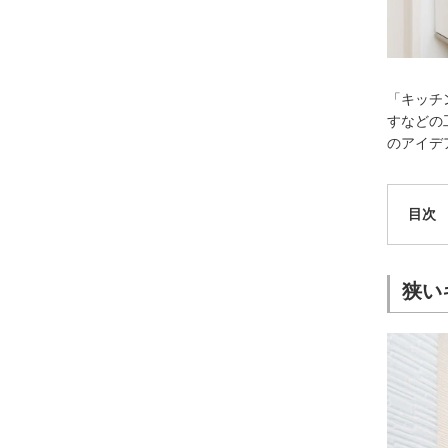
「キッチ
すなどの
のアイデ
目次
狭い