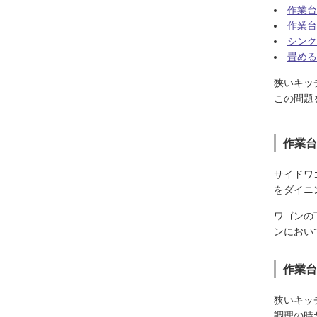
作業台
作業台
シンク
畳める
狭いキッ
この問題
作業台
サイドワ
をダイニ
ワゴンの
ンにおい
作業台
狭いキッ
調理の時