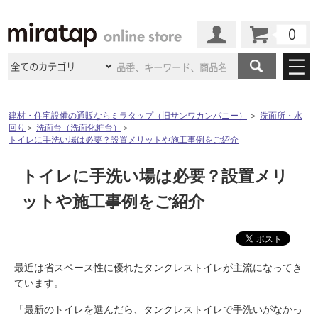
カート
マイページ
商品カテゴリ
建材・住宅設備の通販ならミラタップ（旧サンワカンパニー）
＞
洗面所・水
回り
＞
洗面台（洗面化粧台）
＞
施工事例
洗面所・水回り
タイル
トイレに手洗い場は必要？設置メリットや施工事例をご紹介
ショールーム
施工事例
法人案件納入事例
トイレに手洗い場は必要？設置メリ
キッチン
浴室（風呂・
バスルー
ム）・
トイレ
ショールームの
ご案内
東京
ショールーム
ットや施工事例をご紹介
ミラタップ
のあるくらし
お客様訪問
インタビュー
ドア（扉）・
建具・玄関
サポート
扉
エクステリア
（外構）
大阪
ショールーム
仙台
ショールーム
店舗・施設事例
その他サービス
ご利用ガイド
初めての方へ
ウッドデッキ
フローリング・
床材
最近は省スペース性に優れたタンクレストイレが主流になってき
名古屋
ショールーム
京都
ショールーム
ています。
ミラタップと
創る家
工事会社紹介
Coziコンシ
よくある質問
お問い合わせ
ASOLIE
ェルジュ
収納
インテリア・
家具
「最新のトイレを選んだら、タンクレストイレで手洗いがなかっ
福岡
ショールーム
札幌スマート
ショールー