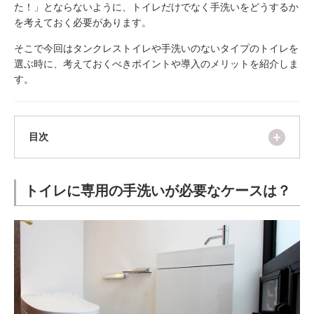
ム
た！」とならないように、トイレだけでなく手洗いをどうするか
修理お問い合わせ
クレーム公開
自分らしい家づくり
最高のリノベ会社が
みつ
照明
ペット用品
を考えておく必要があります。
横浜スマート
ショールー
SUVACO
かる
リノベりす
ム
ウェルビーみのお
HDC
そこで今回はタンクレストイレや手洗いのないタイプのトイレを
説明書・図面検索
水まわり
3年保証
BOX
内装用建材
パネル・壁材
選ぶ時に、考えておくべきポイントや導入のメリットを紹介しま
す。
お役立ち情報
住まいの
スタイリング
ロートアイアン
天然石・石材
アイデア
ミラタップ
チャンネル
メンテナンス・
施工材
新商品
開く
オンライン相談
目次
トイレに専用の手洗いが必要なケースは？