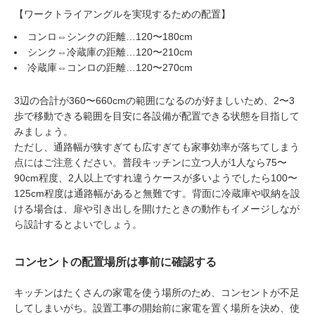
【ワークトライアングルを実現するための配置】
コンロ⇔シンクの距離…120〜180cm
シンク⇔冷蔵庫の距離…120〜210cm
冷蔵庫⇔コンロの距離…120〜270cm
3辺の合計が360〜660cmの範囲になるのが好ましいため、2〜3
歩で移動できる範囲を目安に各設備が配置できる状態を目指して
みましょう。
ただし、通路幅が狭すぎても広すぎても家事効率が落ちてしまう
点にはご注意ください。普段キッチンに立つ人が1人なら75〜
90cm程度、2人以上ですれ違うケースが多いようでしたら100〜
125cm程度は通路幅があると無難です。背面に冷蔵庫や収納を設
ける場合は、扉や引き出しを開けたときの動作もイメージしなが
ら設計するとよいでしょう。
コンセントの配置場所は事前に確認する
キッチンはたくさんの家電を使う場所のため、コンセントが不足
してしまいがち。設置工事の開始前に家電を置く場所を決め、使