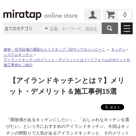
カート
マイページ
商品カテゴリ
建材・住宅設備の通販ならミラタップ（旧サンワカンパニー）
＞
キッチン
＞
システムキッチン
＞
施工事例
洗面所・水回り
タイル
アイランドキッチンのメリット・デメリットとは？ | リフォームのポイントや
施工事例をご紹介
ショールーム
施工事例
法人案件納入事例
キッチン
浴室（風呂・
バスルー
【アイランドキッチンとは？】メリ
ム）・
トイレ
ショールームの
ご案内
東京
ショールーム
ミラタップ
のあるくらし
お客様訪問
インタビュー
ット・デメリット＆施工事例15選
ドア（扉）・
建具・玄関
サポート
扉
エクステリア
（外構）
大阪
ショールーム
仙台
ショールーム
店舗・施設事例
その他サービス
ご利用ガイド
初めての方へ
ウッドデッキ
フローリング・
床材
名古屋
ショールーム
京都
ショールーム
「開放感があるキッチンにしたい」、「おしゃれなキッチンを選
ミラタップと
創る家
工事会社紹介
Coziコンシ
よくある質問
お問い合わせ
びたい」という方におすすめのアイランドキッチン。今回はキッ
ASOLIE
ェルジュ
収納
インテリア・
家具
福岡
ショールーム
札幌スマート
ショールー
チンの間取りで人気があるアイランドキッチンと、そのメリット