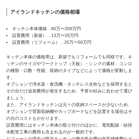
アイランドキッチンの価格相場
キッチン本体価格…80万〜200万円
設置費用（新築）…13万〜25万円
設置費用（リフォーム）…25万〜50万円
キッチン本体の価格帯は、新築でもリフォームでも同様です。キ
ッチンのサイズやワークトップ（天板）・シンクの素材、コンロ
の種類・口数・性能、収納のタイプなどによって価格が変動しま
す。
オプションで浄水器・食洗機・タッチレス水栓などを採用すると
その分だけ追加費用が発生するため、予算や好みに合わせて選び
ましょう。
また、アイランドキッチンは元々の収納スペースが少ないため、
オプションで背面収納棚やカップボードなどを設置する場合はそ
の分のコストもかかります。
設置費用にはキッチン本体の取り付けのほかに、電気配線・給排
水配管工事の費用も含まれるのが一般的です。
リフォームの場合は既存キッチンの撤去処分費や内装補修費など