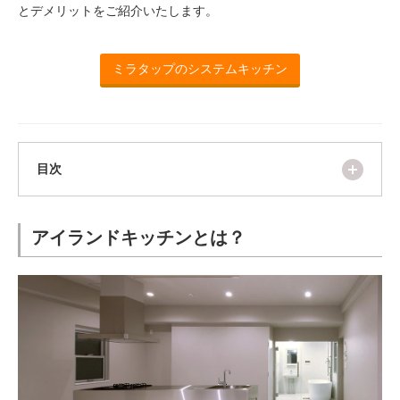
ム
とデメリットをご紹介いたします。
修理お問い合わせ
クレーム公開
自分らしい家づくり
最高のリノベ会社が
みつ
照明
ペット用品
横浜スマート
ショールー
SUVACO
かる
リノベりす
ム
ウェルビーみのお
HDC
説明書・図面検索
水まわり
3年保証
ミラタップのシステムキッチン
BOX
内装用建材
パネル・壁材
お役立ち情報
住まいの
スタイリング
ロートアイアン
天然石・石材
アイデア
ミラタップ
チャンネル
開く
メンテナンス・
施工材
新商品
目次
オンライン相談
アイランドキッチンとは？