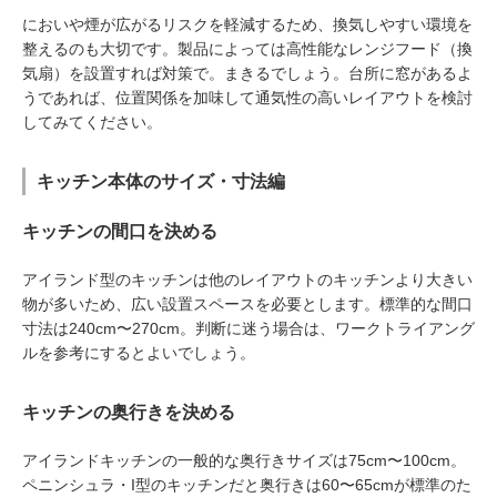
においや煙が広がるリスクを軽減するため、換気しやすい環境を
整えるのも大切です。製品によっては高性能なレンジフード（換
気扇）を設置すれば対策で。まきるでしょう。台所に窓があるよ
うであれば、位置関係を加味して通気性の高いレイアウトを検討
してみてください。
キッチン本体のサイズ・寸法編
キッチンの間口を決める
アイランド型のキッチンは他のレイアウトのキッチンより大きい
物が多いため、広い設置スペースを必要とします。標準的な間口
寸法は240cm〜270cm。判断に迷う場合は、ワークトライアング
ルを参考にするとよいでしょう。
キッチンの奥行きを決める
アイランドキッチンの一般的な奥行きサイズは75cm〜100cm。
ペニンシュラ・I型のキッチンだと奥行きは60〜65cmが標準のた