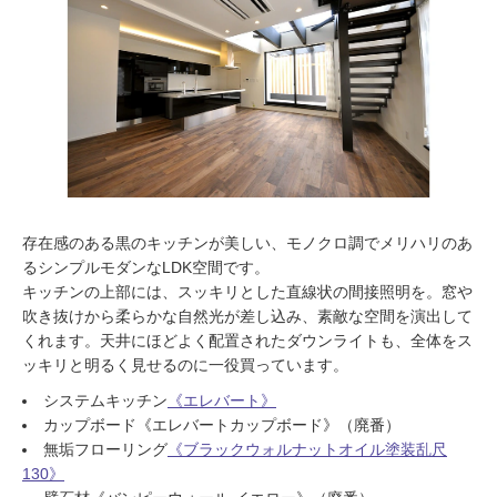
存在感のある黒のキッチンが美しい、モノクロ調でメリハリのあ
るシンプルモダンなLDK空間です。
キッチンの上部には、スッキリとした直線状の間接照明を。窓や
吹き抜けから柔らかな自然光が差し込み、素敵な空間を演出して
くれます。天井にほどよく配置されたダウンライトも、全体をス
ッキリと明るく見せるのに一役買っています。
システムキッチン
《エレバート》
カップボード《エレバートカップボード》（廃番）
無垢フローリング
《ブラックウォルナットオイル塗装乱尺
130》