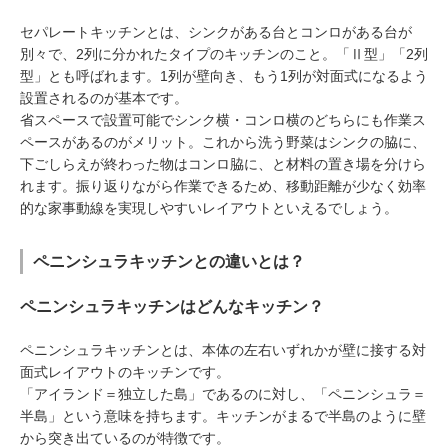
セパレートキッチンとは、シンクがある台とコンロがある台が
別々で、2列に分かれたタイプのキッチンのこと。「Ⅱ型」「2列
型」とも呼ばれます。1列が壁向き、もう1列が対面式になるよう
設置されるのが基本です。
省スペースで設置可能でシンク横・コンロ横のどちらにも作業ス
ペースがあるのがメリット。これから洗う野菜はシンクの脇に、
下ごしらえが終わった物はコンロ脇に、と材料の置き場を分けら
れます。振り返りながら作業できるため、移動距離が少なく効率
的な家事動線を実現しやすいレイアウトといえるでしょう。
ペニンシュラキッチンとの違いとは？
ペニンシュラキッチンはどんなキッチン？
ペニンシュラキッチンとは、本体の左右いずれかが壁に接する対
面式レイアウトのキッチンです。
「アイランド＝独立した島」であるのに対し、「ペニンシュラ＝
半島」という意味を持ちます。キッチンがまるで半島のように壁
から突き出ているのが特徴です。