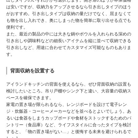
出しタイプのいずれかから選択します。開き扉のほうが本体価格
は安いですが、収納力をアップさせるなら引き出しタイプのほう
がおすすめ。引き出しタイプは収納の量だけでなく、屈まなくて
も物を出し入れでき、奥にしまった物を簡単に取り出せる点でも
便利です。
また、最近の製品の中には大きな鍋やボウルを入れられる深めの
引き出しや調味料などの細長いアイテムを縦に並べて収納できる
引き出しなど、用途に合わせてカスタマイズ可能なものもありま
す。
背面収納を設置する
アイランドキッチンの背面を使えるなら、ぜひ背面収納の設置も
検討したいところ。吊り戸棚やシンク下と違い、大容量の収納ス
ペースを確保できます。
家電の置き場が限られるなら、レンジボードを設けて電子レン
ジ・炊飯器・コーヒーメーカーなどを並べるとよいでしょう。あ
るいは食器をしまうカップボードや食材をストックするためのパ
ントリー（食品庫）など、ライフスタイルに合ったタイプを検討
すると、「物の置き場がない…」と後悔する未来を避けられるで