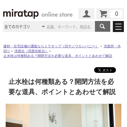
カート
マイページ
商品カテゴリ
建材・住宅設備の通販ならミラタップ（旧サンワカンパニー）
＞
洗面所・水
回り
＞
洗面台（洗面化粧台）
＞
施工事例
洗面所・水回り
タイル
止水栓は何種類ある？開閉方法を必要な道具、ポイントとあわせて解説
ショールーム
施工事例
法人案件納入事例
キッチン
浴室（風呂・
バスルー
ム）・
トイレ
ショールームの
ご案内
東京
ショールーム
止水栓は何種類ある？開閉方法を必
ミラタップ
のあるくらし
お客様訪問
インタビュー
ドア（扉）・
建具・玄関
サポート
要な道具、ポイントとあわせて解説
扉
エクステリア
（外構）
大阪
ショールーム
仙台
ショールーム
店舗・施設事例
その他サービス
ご利用ガイド
初めての方へ
ウッドデッキ
フローリング・
床材
名古屋
ショールーム
京都
ショールーム
ミラタップと
創る家
工事会社紹介
Coziコンシ
よくある質問
お問い合わせ
ASOLIE
ェルジュ
収納
インテリア・
家具
福岡
ショールーム
札幌スマート
ショールー