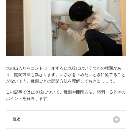
ム
修理お問い合わせ
クレーム公開
自分らしい家づくり
最高のリノベ会社が
みつ
照明
ペット用品
横浜スマート
ショールー
SUVACO
かる
リノベりす
ム
ウェルビーみのお
HDC
説明書・図面検索
水まわり
3年保証
BOX
内装用建材
パネル・壁材
お役立ち情報
住まいの
スタイリング
ロートアイアン
天然石・石材
アイデア
ミラタップ
チャンネル
メンテナンス・
施工材
新商品
オンライン相談
水の出入りをコントロールする止水栓にはいくつかの種類があ
り、開閉方法も異なります。いざ水を止めたいときに慌てること
がないよう、種類ごとの開閉方法を理解しておきましょう。
この記事では止水栓について、種類や開閉方法、開閉するときの
ポイントを解説します。
開く
目次