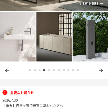
ム
修理お問い合わせ
クレーム公開
自分らしい家づくり
最高のリノベ会社が
みつ
照明
ペット用品
横浜スマート
ショールー
SUVACO
かる
リノベりす
ム
ウェルビーみのお
HDC
説明書・図面検索
水まわり
3年保証
BOX
内装用建材
パネル・壁材
お役立ち情報
住まいの
スタイリング
ロートアイアン
天然石・石材
アイデア
ミラタップ
チャンネル
メンテナンス・
施工材
新商品
オンライン相談
重要なお知らせ
2026.7.30
【重要】自然災害で被害にあわれた方へ