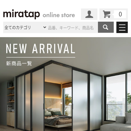
カート
マイページ
商品カテゴリ
施工事例
洗面所・水回り
タイル
ショールーム
施工事例
法人案件納入事例
キッチン
浴室（風呂・
バスルー
ム）・
トイレ
ショールームの
ご案内
東京
ショールーム
ミラタップ
のあるくらし
お客様訪問
インタビュー
ドア（扉）・
建具・玄関
サポート
扉
エクステリア
（外構）
大阪
ショールーム
仙台
ショールーム
店舗・施設事例
その他サービス
ご利用ガイド
初めての方へ
ウッドデッキ
フローリング・
床材
名古屋
ショールーム
京都
ショールーム
ミラタップと
創る家
工事会社紹介
Coziコンシ
よくある質問
お問い合わせ
ASOLIE
ェルジュ
収納
インテリア・
家具
福岡
ショールーム
札幌スマート
ショールー