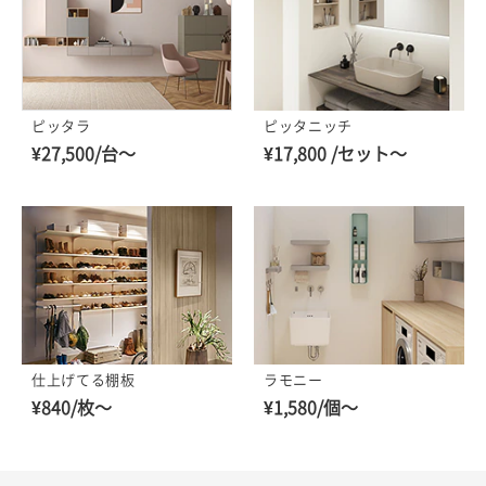
ピッタニッチ
ピッタラ
¥17,800 /セット～
¥27,500/台～
仕上げてる棚板
ラモニー
¥840/枚～
¥1,580/個～