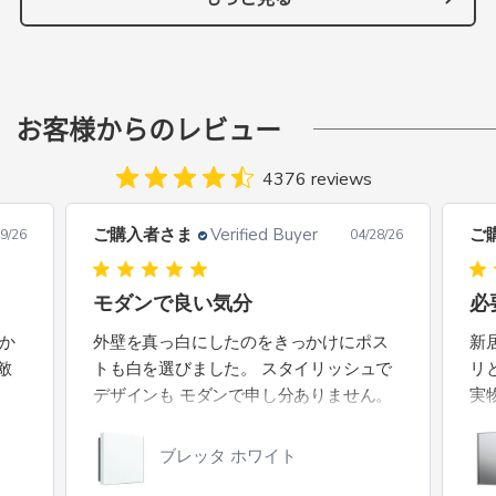
お客様からのレビュー
4376 reviews
ご購入者さま
Verified Buyer
ご
8/26
04/26/26
必要十分な機能性と高い意匠性
ス
ス
新居の洗面台用に購入しました。スッキ
淡
で
リとしたラインにアルミの質感もよく、
す
。
実物を見ても意匠性には文句なく満足し
白
ています。また、機能面では、扉の開け
やすさや内部の棚の作りなど申し分あり
コスメキャビミラー 45-60
ません。総じて期待通りであり満足度の