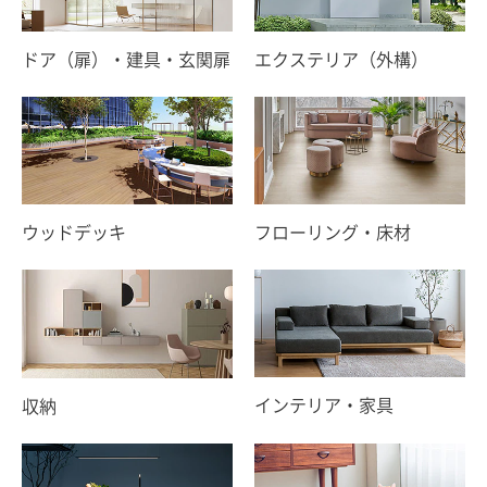
ドア（扉）・建具・玄関扉
エクステリア（外構）
ウッドデッキ
フローリング・床材
インテリア・家具
収納