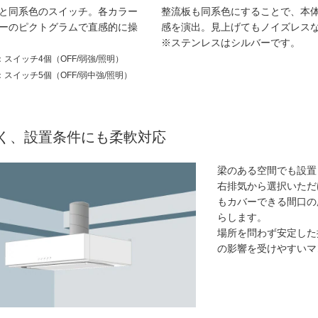
と同系色のスイッチ。各カラー
整流板も同系色にすることで、本
ーのピクトグラムで直感的に操
感を演出。見上げてもノイズレス
※ステンレスはシルバーです。
：スイッチ4個（OFF/弱強/照明）
スイッチ5個（OFF/弱中強/照明）
く、設置条件にも柔軟対応
梁のある空間でも設置
右排気から選択いただ
もカバーできる間口の
らします。
場所を問わず安定した
の影響を受けやすいマ