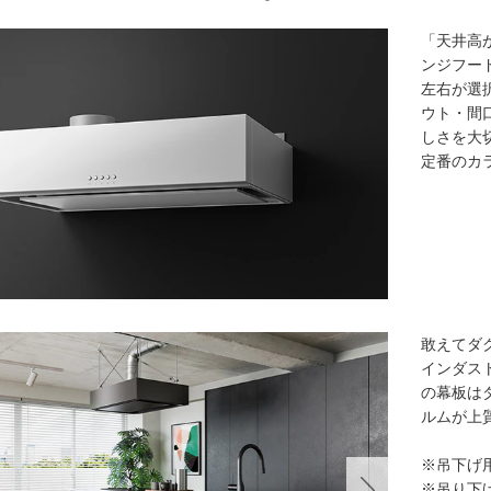
「天井高
ンジフー
左右が選
ウト・間
しさを大
定番のカ
敢えてダ
インダス
の幕板は
ルムが上
※吊下げ
※吊り下