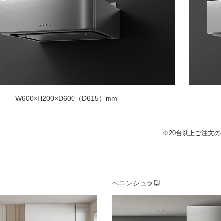
W600×H200×D600（D615）mm
※20台以上ご注文
ペニンシュラ型