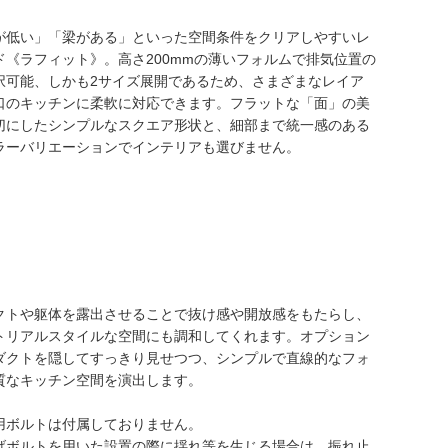
が低い」「梁がある」といった空間条件をクリアしやすいレ
ド《ラフィット》。高さ200mmの薄いフォルムで排気位置の
択可能、しかも2サイズ展開であるため、さまざまなレイア
口のキッチンに柔軟に対応できます。フラットな「面」の美
切にしたシンプルなスクエア形状と、細部まで統一感のある
ラーバリエーションでインテリアも選びません。
クトや躯体を露出させることで抜け感や開放感をもたらし、
トリアルスタイルな空間にも調和してくれます。オプション
ダクトを隠してすっきり見せつつ、シンプルで直線的なフォ
質なキッチン空間を演出します。
用ボルトは付属しておりません。
げボルトを用いた設置の際に揺れ等を生じる場合は、振れ止